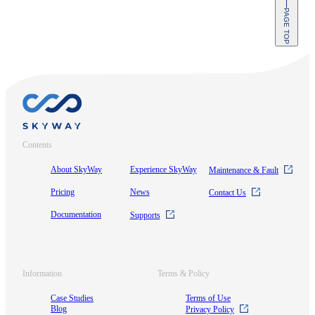
PAGE TOP
Contents
About SkyWay
Experience SkyWay
Maintenance & Fault
Pricing
News
Contact Us
Documentation
Supports
Information
Terms & Policy
Case Studies
Terms of Use
Blog
Privacy Policy