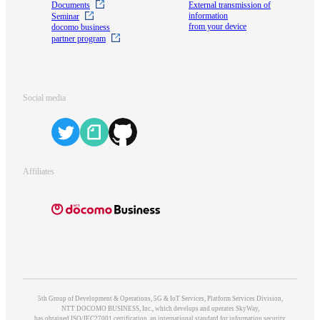
Documents
External transmission of
information
Seminar
from your device
docomo business
partner program
Social media
Affiliates
5th Group of Development & Operations, 5G & IoT Services, Platform Services Division,
NTT DOCOMO BUSINESS, Inc., which develops and operates SkyWay,
has obtained ISO/IEC27001 certification, an international standard for information security