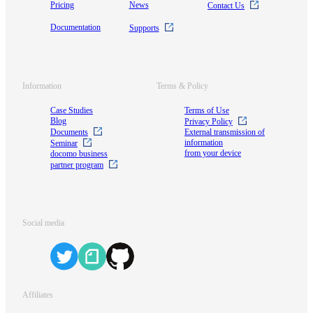
Pricing
News
Contact Us
Documentation
Supports
Information
Terms & Policy
Case Studies
Terms of Use
Blog
Privacy Policy
Documents
External transmission of
information
Seminar
from your device
docomo business
partner program
Social media
Affiliates