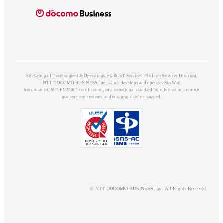
5th Group of Development & Operations, 5G & IoT Services, Platform Services Division,
NTT DOCOMO BUSINESS, Inc., which develops and operates SkyWay,
has obtained ISO/IEC27001 certification, an international standard for information security
management systems, and is appropriately managed.
© NTT DOCOMO BUSINESS, Inc. All Rights Reserved.