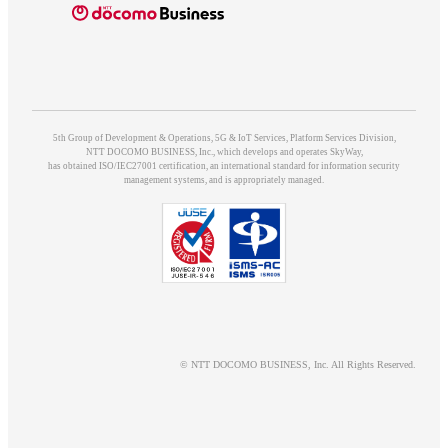
5th Group of Development & Operations, 5G & IoT Services, Platform Services Division,
NTT DOCOMO BUSINESS, Inc., which develops and operates SkyWay,
has obtained ISO/IEC27001 certification, an international standard for information security
management systems, and is appropriately managed.
© NTT DOCOMO BUSINESS, Inc. All Rights Reserved.