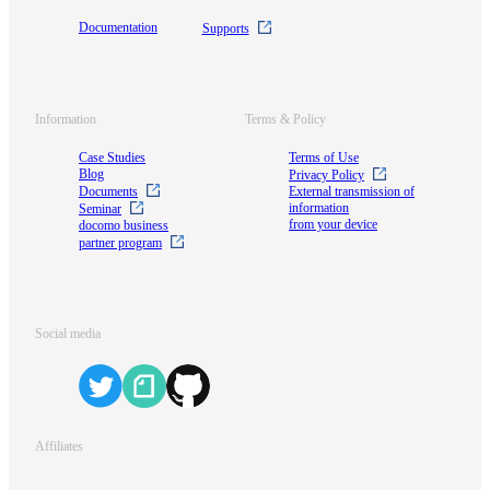
Documentation
Supports
Information
Terms & Policy
Case Studies
Terms of Use
Blog
Privacy Policy
Documents
External transmission of
information
Seminar
from your device
docomo business
partner program
Social media
Affiliates