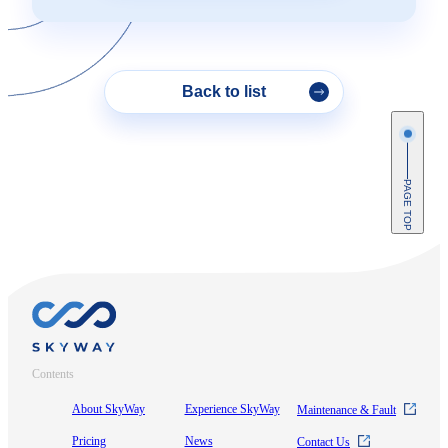
Back to list
PAGE TOP
Contents
About SkyWay
Experience SkyWay
Maintenance & Fault
Pricing
News
Contact Us