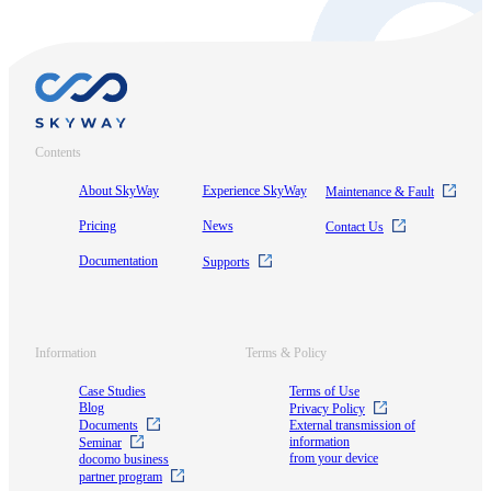
Contents
About SkyWay
Experience SkyWay
Maintenance & Fault
Pricing
News
Contact Us
Documentation
Supports
Information
Terms & Policy
Case Studies
Terms of Use
Blog
Privacy Policy
Documents
External transmission of
information
Seminar
from your device
docomo business
partner program