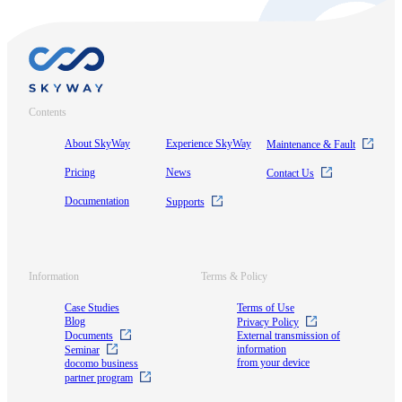
Contents
About SkyWay
Experience SkyWay
Maintenance & Fault
Pricing
News
Contact Us
Documentation
Supports
Information
Terms & Policy
Case Studies
Terms of Use
Blog
Privacy Policy
Documents
External transmission of
information
Seminar
from your device
docomo business
partner program