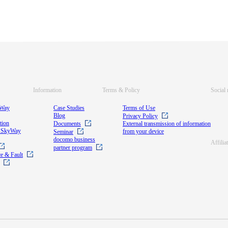
Information
Terms & Policy
Social
yWay
Case Studies
Terms of Use
Blog
Privacy Policy
tion
Documents
External transmission of information
e SkyWay
from your device
Seminar
docomo business
Affilia
partner program
e & Fault