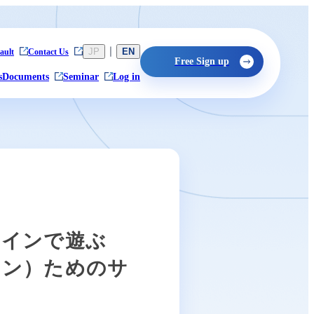
JP
|
EN
ault
Contact Us
Free Sign up
s
Documents
Seminar
Log in
ラインで遊ぶ
ョン）ためのサ