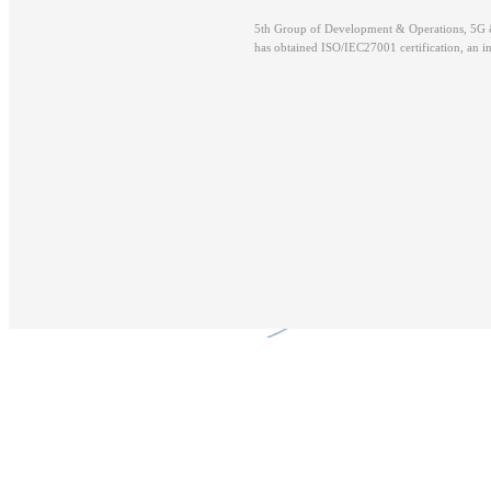
5th Group of Development & Operations, 5G 
has obtained ISO/IEC27001 certification, an i