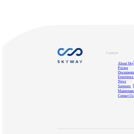
Contents
About Sk
Pricing
Documenta
Experienc
News
Supports
Maintenanc
Contact Us