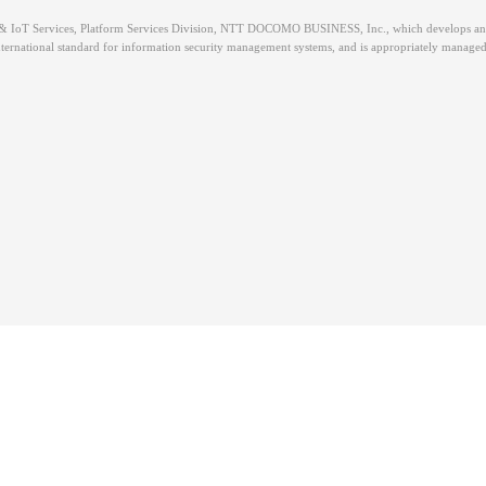
& IoT Services, Platform Services Division, NTT DOCOMO BUSINESS, Inc., which develops an
nternational standard for information security management systems, and is appropriately managed