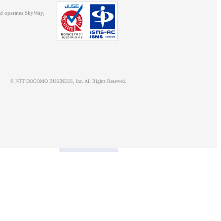
d operates SkyWay,
.
© NTT DOCOMO BUSINESS, Inc. All Rights Reserved.