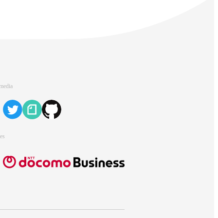
 media
tes