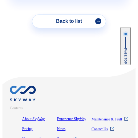
Back to list
PAGE TOP
Contents
About SkyWay
Experience SkyWay
Maintenance & Fault
Pricing
News
Contact Us