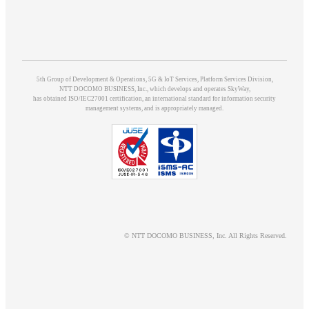
5th Group of Development & Operations, 5G & IoT Services, Platform Services Division,
NTT DOCOMO BUSINESS, Inc., which develops and operates SkyWay,
has obtained ISO/IEC27001 certification, an international standard for information security
management systems, and is appropriately managed.
© NTT DOCOMO BUSINESS, Inc. All Rights Reserved.