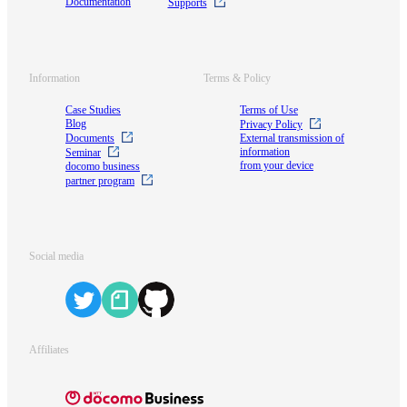
Documentation
Supports
Information
Terms & Policy
Case Studies
Terms of Use
Blog
Privacy Policy
Documents
External transmission of
information
Seminar
from your device
docomo business
partner program
Social media
Affiliates