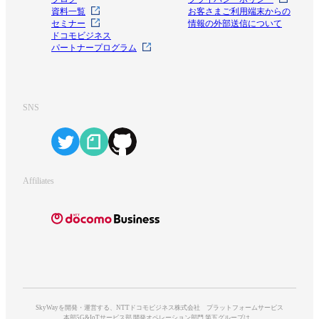
資料一覧
お客さまご利用端末からの
セミナー
情報の外部送信について
ドコモビジネス
パートナープログラム
SNS
Affiliates
SkyWayを開発・運営する、NTTドコモビジネス株式会社 プラットフォームサービス
本部5G&IoTサービス部 開発オペレーション部門 第五グループは、