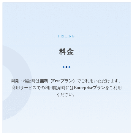
PRICING
料金
開発・検証時は
無料（Freeプラン）
でご利用いただけます。
商用サービスでの利用開始時には
Enterpriseプラン
をご利用
ください。