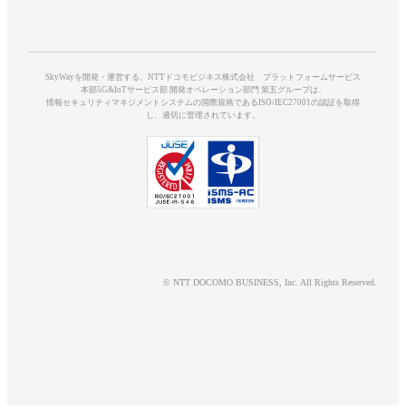
SkyWayを開発・運営する、NTTドコモビジネス株式会社 プラットフォームサービス
本部5G&IoTサービス部 開発オペレーション部門 第五グループは、
情報セキュリティマネジメントシステムの国際規格であるISO/IEC27001の認証を取得
し、適切に管理されています。
© NTT DOCOMO BUSINESS, Inc. All Rights Reserved.