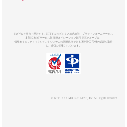
SkyWayを開発・運営する、NTTドコモビジネス株式会社 プラットフォームサービス
本部5G&IoTサービス部 開発オペレーション部門 第五グループは、
情報セキュリティマネジメントシステムの国際規格であるISO/IEC27001の認証を取得
し、適切に管理されています。
© NTT DOCOMO BUSINESS, Inc. All Rights Reserved.