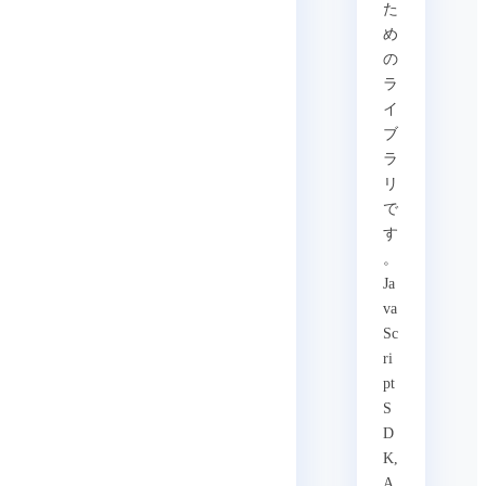
た
め
の
ラ
イ
ブ
ラ
リ
で
す
。
Ja
va
Sc
ri
pt
S
D
K,
A