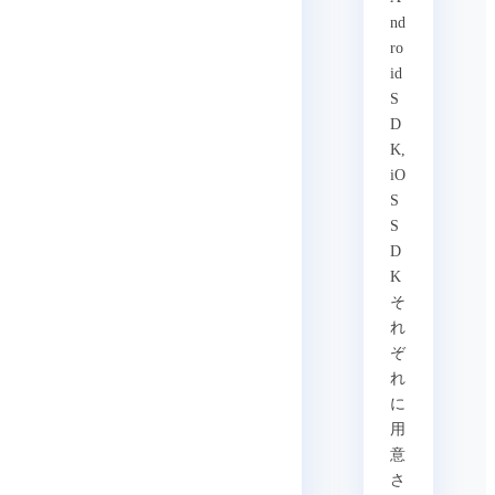
nd
ro
id
S
D
K,
iO
S
S
D
K
そ
れ
ぞ
れ
に
用
意
さ