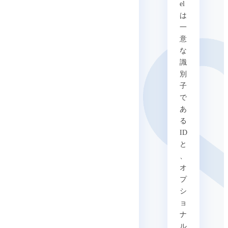
el
は
一
意
な
識
別
子
で
あ
る
ID
と
、
オ
プ
シ
ョ
ナ
ル