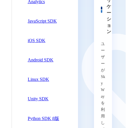
リ
Analytics
ケ
ー
シ
JavaScript SDK
ョ
ン
iOS SDK
ユ
ー
ザ
Android SDK
ー
が
Sk
Linux SDK
y
W
ay
Unity SDK
を
利
用
Python SDK β版
し