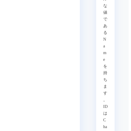
な
値
で
あ
る
N
a
m
e
を
持
ち
ま
す
。
ID
は
C
ha