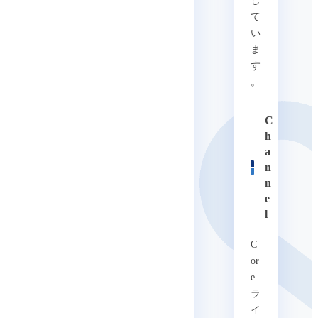
し
て
い
ま
す
。
C
h
a
n
n
e
l
C
or
e
ラ
イ