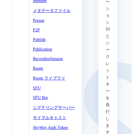
Member
ー
シ
メタデータファイル
ョ
Person
ン
ID
P2P
と
Publish
シ
Publication
ー
ク
RecordingSession
レ
Room
ッ
ト
Room ライブラリ
キ
SFU
ー
SFU Bot
を
発
シグナリングサーバー
行
サイマルキャスト
し
ま
SkyWay Auth Token
す