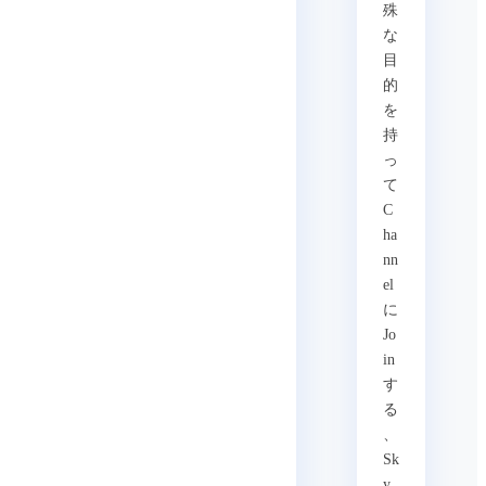
殊
な
目
的
を
持
っ
て
C
ha
nn
el
に
Jo
in
す
る
、
Sk
y