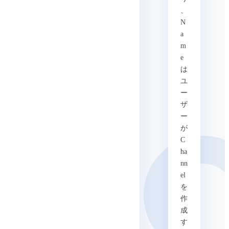
、
N
a
m
e
は
ユ
ー
ザ
ー
が
C
ha
nn
el
を
作
成
す