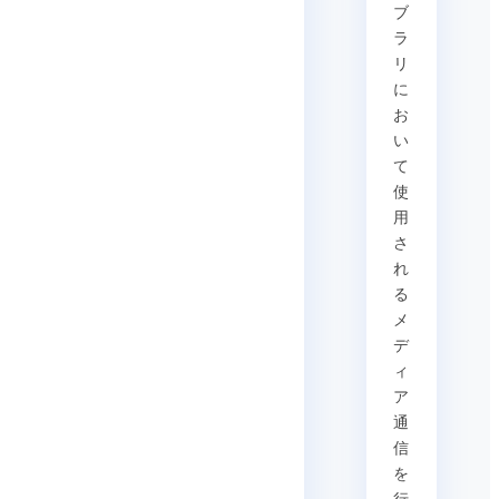
ブ
ラ
リ
に
お
い
て
使
用
さ
れ
る
メ
デ
ィ
ア
通
信
を