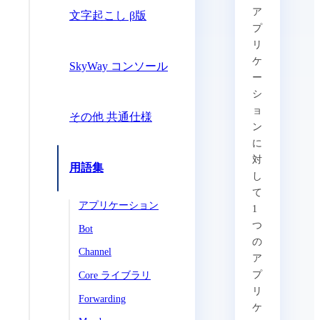
ア
文字起こし β版
プ
リ
ケ
SkyWay コンソール
ー
シ
ョ
その他 共通仕様
ン
に
対
用語集
し
て
アプリケーション
1
つ
Bot
の
Channel
ア
プ
Core ライブラリ
リ
Forwarding
ケ