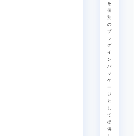
を
個
別
の
プ
ラ
グ
イ
ン
パ
ッ
ケ
ー
ジ
と
し
て
提
供