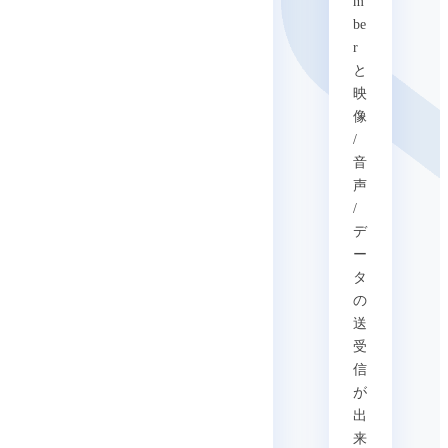
m
be
r
と
映
像
/
音
声
/
デ
ー
タ
の
送
受
信
が
出
来