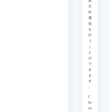
双
方
向
通
信
を
行
う
こ
と
が
で
き
ま
す
。
C
ha
nn