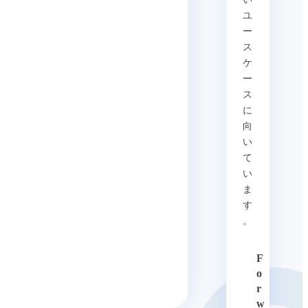
ユ
ー
ス
ケ
ー
ス
に
向
い
て
い
ま
す
。
F
o
r
w