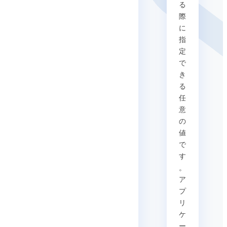
る
際
に
指
定
で
き
る
任
意
の
値
で
す
。
ア
プ
リ
ケ
ー