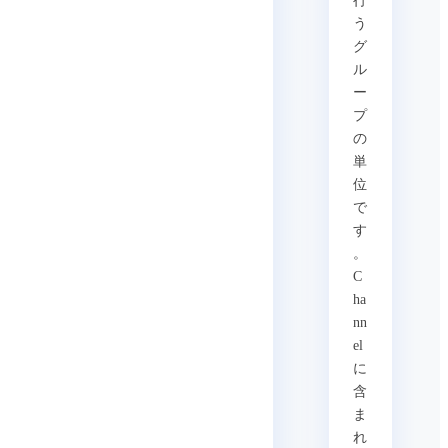
行
う
グ
ル
ー
プ
の
単
位
で
す
。
C
ha
nn
el
に
含
ま
れ