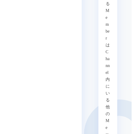
る
M
e
m
be
r
は
C
ha
nn
el
内
に
い
る
他
の
M
e