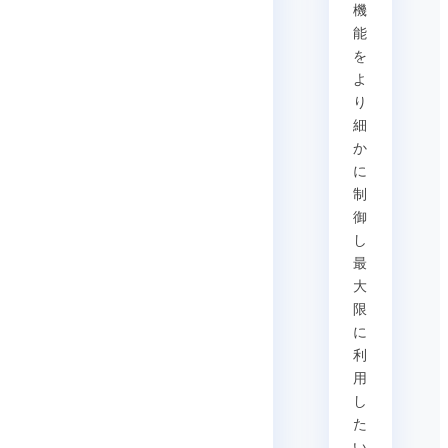
機
能
を
よ
り
細
か
に
制
御
し
最
大
限
に
利
用
し
た
い