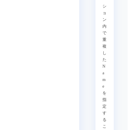
シ
ョ
ン
内
で
重
複
し
た
N
a
m
e
を
指
定
す
る
こ