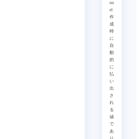
nn
el
作
成
時
に
自
動
的
に
払
い
出
さ
れ
る
値
で
あ
り