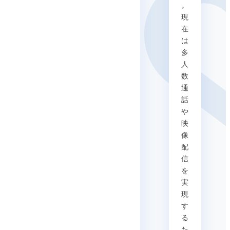
。
現
在
は
多
人
数
通
話
や
映
像
配
信
を
実
現
す
る
た