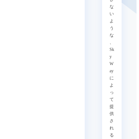
な
い
よ
う
な
、
Sk
y
W
ay
に
よ
っ
て
提
供
さ
れ
る