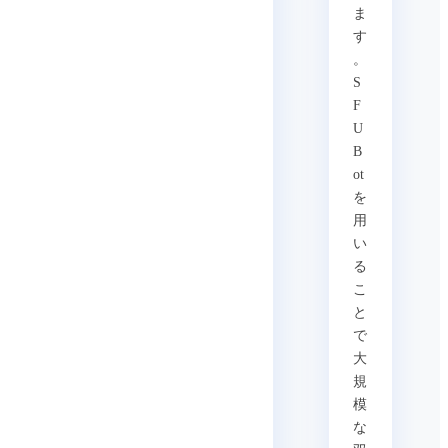
ま
す
。
S
F
U
B
ot
を
用
い
る
こ
と
で
大
規
模
な