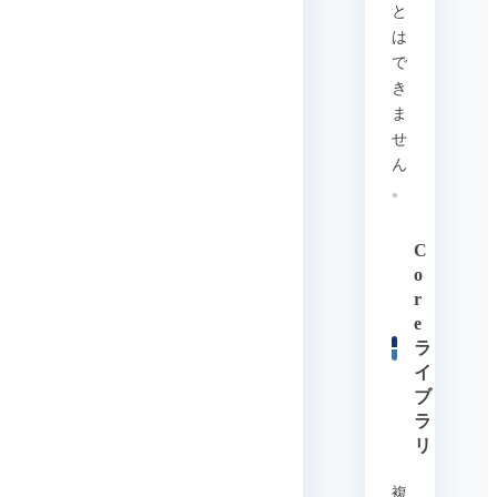
と
は
で
き
ま
せ
ん
。
C
o
r
e
ラ
イ
ブ
ラ
リ
複