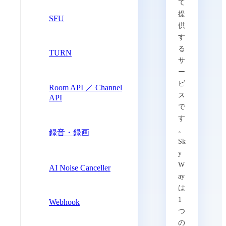
て
提
SFU
供
す
る
TURN
サ
ー
ビ
Room API ／ Channel
ス
API
で
す
。
録音・録画
Sk
y
W
AI Noise Canceller
ay
は
1
Webhook
つ
の