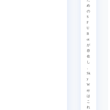
め
の
S
F
U
B
ot
が
存
在
し
、
Sk
y
W
ay
は
こ
れ