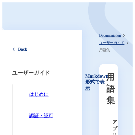
Documentation
ユーザーガイド
Back
用語集
ユーザーガイド
用
Markdown
形式で表
語
示
はじめに
集
認証・認可
ア
プ