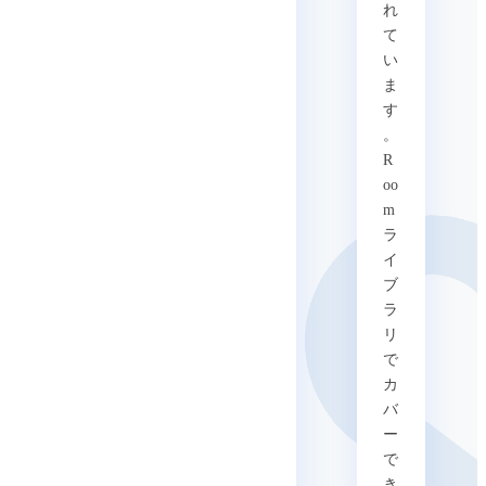
れ
て
い
ま
す
。
R
oo
m
ラ
イ
ブ
ラ
リ
で
カ
バ
ー
で
き