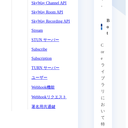
SkyWay Channel API
。
SkyWay Room API
B
SkyWay Recording API
o
Stream
t
STUN サーバー
C
Subscribe
or
Subscription
e
ラ
TURN サーバー
イ
ユーザー
ブ
ラ
Webhook機能
リ
Webhookリクエスト
に
お
署名用共通鍵
い
て
特