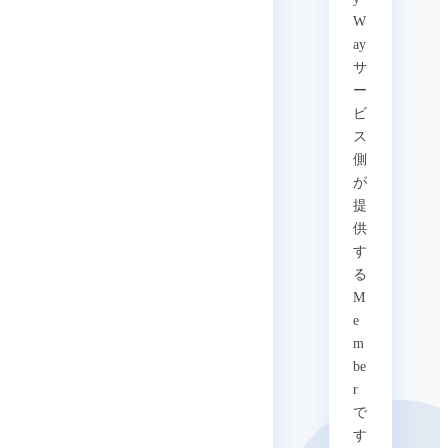
W
ay
サ
ー
ビ
ス
側
が
提
供
す
る
M
e
m
be
r
で
す