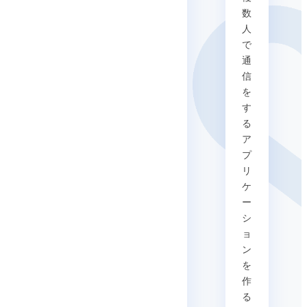
数
人
で
通
信
を
す
る
ア
プ
リ
ケ
ー
シ
ョ
ン
を
作
る