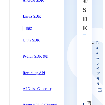
®︎
Android SDK
S
Linux SDK
D
K
商標
Unity SDK
R
o
o
Python SDK β版
m
ラ
イ
Recording API
ブ
ラ
リ
AI Noise Canceller
商
Room API ／ Channel