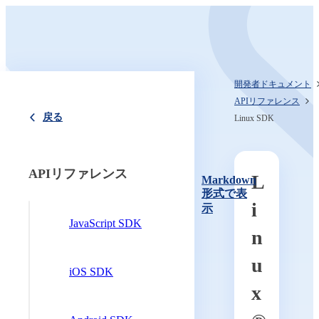
開発者ドキュメント
APIリファレンス
戻る
Linux SDK
APIリファレンス
L
Markdown
形式で表
i
示
JavaScript SDK
n
u
iOS SDK
x