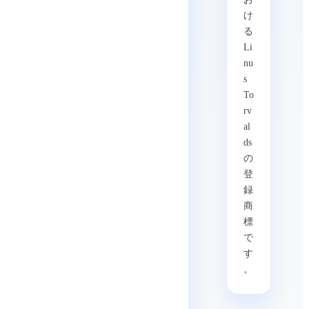
け
る
Li
nu
s
To
rv
al
ds
の
登
録
商
標
で
す
。