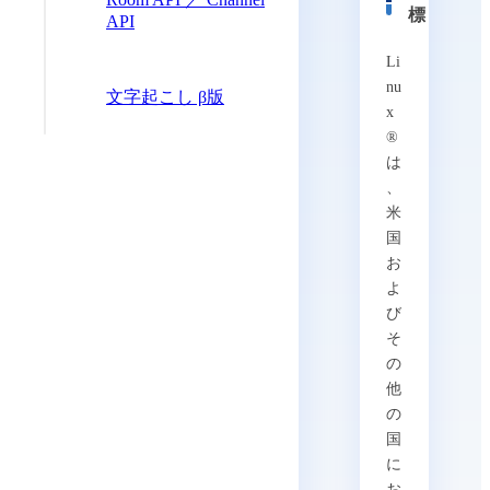
標
API
Li
nu
文字起こし β版
x
®︎
は
、
米
国
お
よ
び
そ
の
他
の
国
に
お