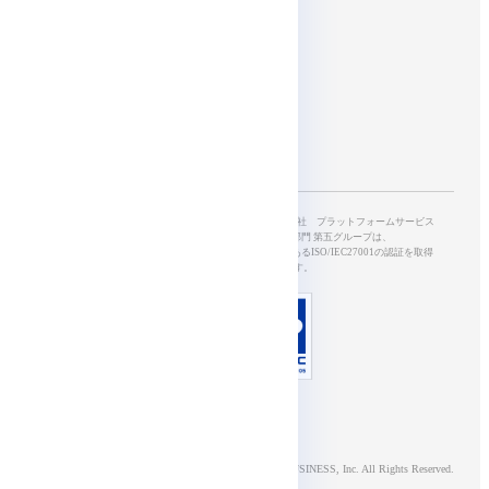
Affiliates
SkyWayを開発・運営する、NTTドコモビジネス株式会社 プラットフォームサービス
本部5G&IoTサービス部 開発オペレーション部門 第五グループは、
情報セキュリティマネジメントシステムの国際規格であるISO/IEC27001の認証を取得
し、適切に管理されています。
© NTT DOCOMO BUSINESS, Inc. All Rights Reserved.