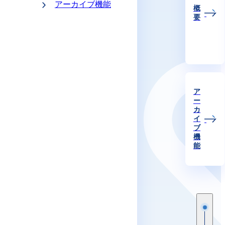
アーカイブ機能
概
要
ア
ー
カ
イ
ブ
機
能