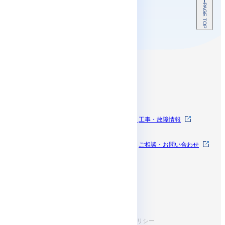
PAGE TOP
コンテンツ
SkyWayとは
SkyWayを体験する
工事・故障情報
料金
お知らせ
ご相談・お問い合わせ
開発者ドキュメン
サポート
ト
お役立ち情報
規約・ポリシー