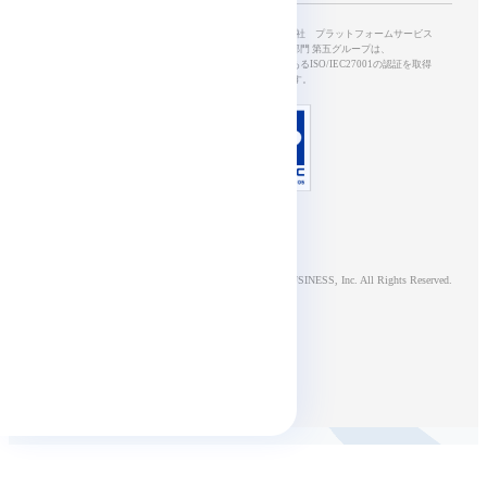
SkyWayを開発・運営する、NTTドコモビジネス株式会社 プラットフォームサービス
本部5G&IoTサービス部 開発オペレーション部門 第五グループは、
情報セキュリティマネジメントシステムの国際規格であるISO/IEC27001の認証を取得
し、適切に管理されています。
© NTT DOCOMO BUSINESS, Inc. All Rights Reserved.