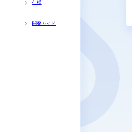
仕様
開発ガイド