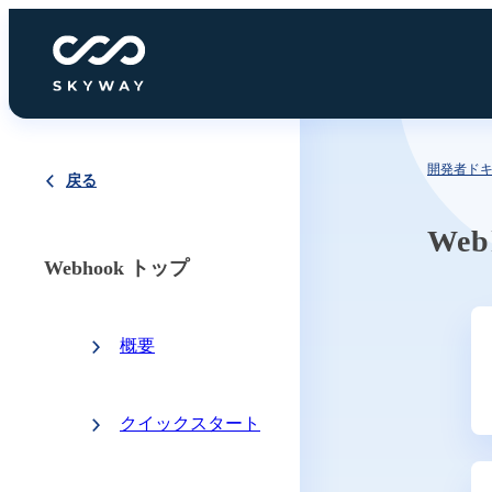
開発者ド
戻る
Web
Webhook トップ
概要
クイックスタート