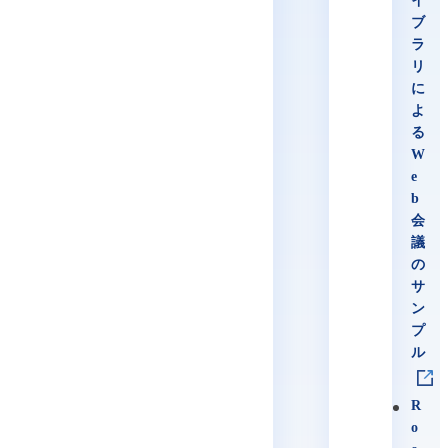
イ
ブ
ラ
リ
に
よ
る
W
e
b
会
議
の
サ
ン
プ
ル
R
o