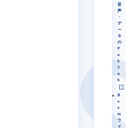
音
声
・
デ
ー
タ
の
P
u
b
S
u
b
R
o
o
m
ラ
イ