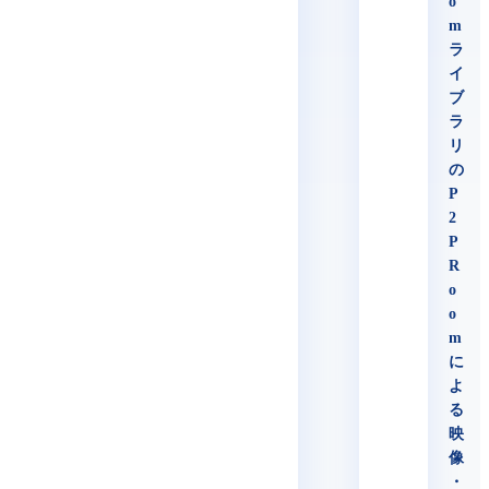
o
m
ラ
イ
ブ
ラ
リ
の
P
2
P
R
o
o
m
に
よ
る
映
像
・