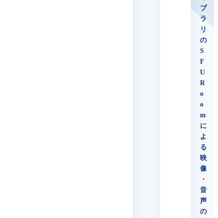
ブ
ラ
リ
の
S
F
U
R
o
o
m
に
よ
る
映
像
・
音
声
の