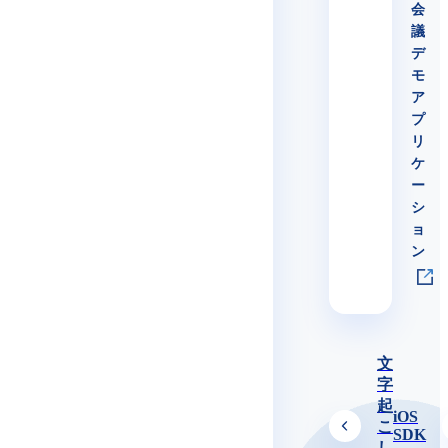
会
議
デ
モ
ア
プ
リ
ケ
ー
シ
ョ
ン
文
字
起
iOS
こ
SDK
し