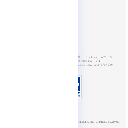
Affiliates
SkyWayを開発・運営する、NTTドコモビジネス株式会社 プラットフォームサービス
本部5G&IoTサービス部 開発オペレーション部門 第五グループは、
情報セキュリティマネジメントシステムの国際規格であるISO/IEC27001の認証を取得
し、適切に管理されています。
© NTT DOCOMO BUSINESS, Inc. All Rights Reserved.