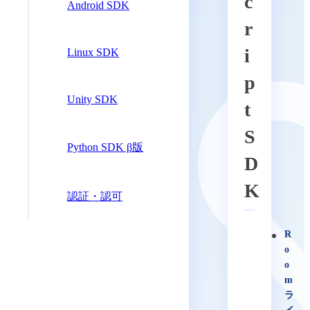
c
Android SDK
r
i
Linux SDK
p
Unity SDK
t
S
Python SDK β版
D
K
認証・認可
R
o
o
m
ラ