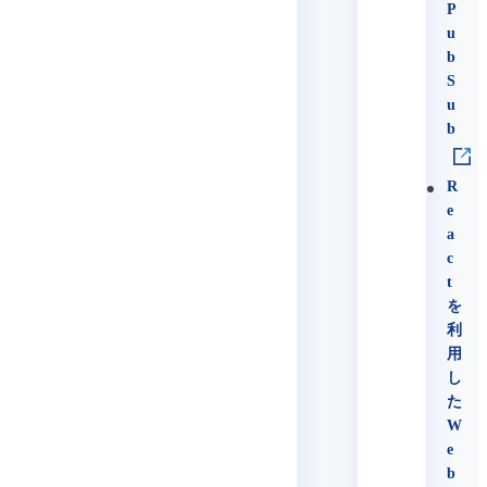
P
u
b
S
u
b
R
e
a
c
t
を
利
用
し
た
W
e
b