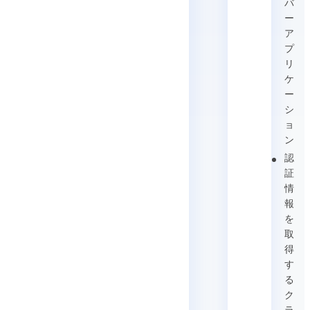
バ
ー
ア
プ
リ
ケ
ー
シ
ョ
ン
認
証
情
報
を
取
得
す
る
ク