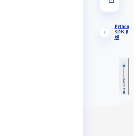
Python
SDK β
版
PAGE TOP