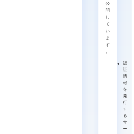
公
開
し
て
い
ま
す
。
認
証
情
報
を
発
行
す
る
サ
ー