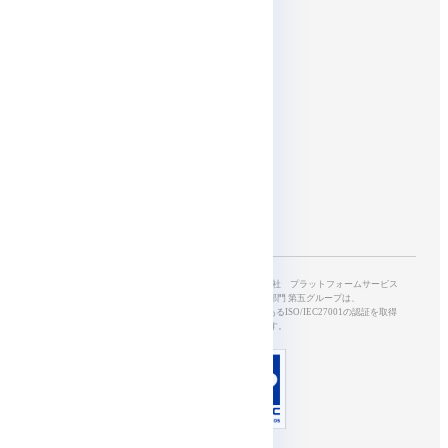
SNS
Affiliates
SkyWayを開発・運営する、NTTドコモビジネス株式会社 プラットフォームサービス
本部5G&IoTサービス部 開発オペレーション部門 第五グループは、
情報セキュリティマネジメントシステムの国際規格であるISO/IEC27001の認証を取得
し、適切に管理されています。