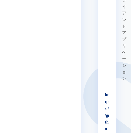
ラ
イ
ア
ン
ト
ア
プ
リ
ケ
ー
シ
ョ
ン
ht
tp
s:/
/gi
th
u