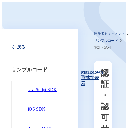
開発者ドキュメント
サンプルコード
戻る
認証・認可
サンプルコード
認
Markdown
形式で表
証
示
JavaScript SDK
・
認
iOS SDK
可