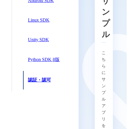
サ
Android SDK
ン
Linux SDK
プ
ル
Unity SDK
こ
Python SDK β版
ち
ら
に
サ
認証・認可
ン
プ
ル
ア
プ
リ
を