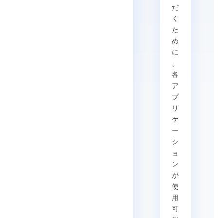
だ
く
た
め
に
、
各
ア
プ
リ
ケ
ー
シ
ョ
ン
が
使
用
可