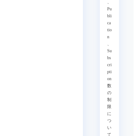
、
Pu
bli
ca
tio
n
、
Su
bs
cri
pti
on
数
の
制
限
に
つ
い
て