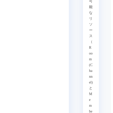
可
能
な
リ
ソ
ー
ス
（
R
oo
m
(C
ha
nn
el)
と
M
e
m
be