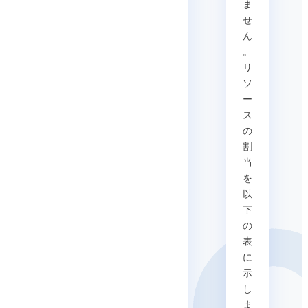
ま
せ
ん
。
リ
ソ
ー
ス
の
割
当
を
以
下
の
表
に
示
し
ま