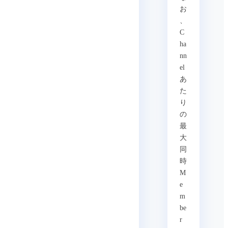
お
、
C
ha
nn
el
あ
た
り
の
最
大
同
時
M
e
m
be
r