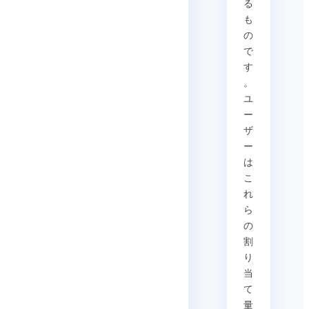
る
も
の
で
す
。
ユ
ー
ザ
ー
は
こ
れ
ら
の
割
り
当
て
量