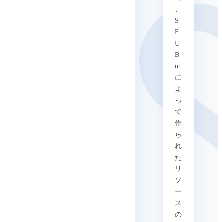
、
S
F
U
B
ot
に
よ
っ
て
作
ら
れ
た
リ
ソ
ー
ス
の