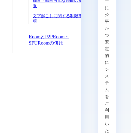
録音・録画可能な時間の制
ー
限
に
公
文字起こしに関する制限事
項
平
か
つ
RoomとP2PRoom・
安
SFURoomの併用
定
的
に
シ
ス
テ
ム
を
ご
利
用
い
た