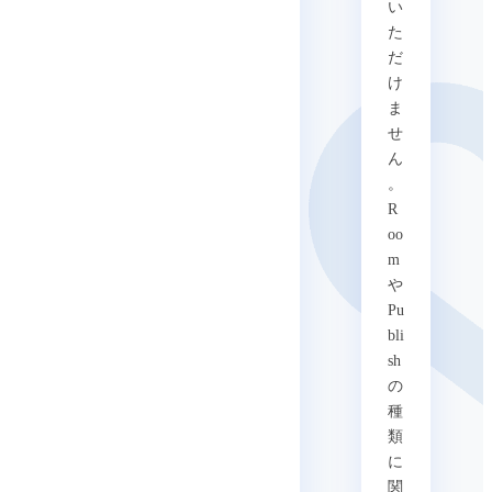
い
た
だ
け
ま
せ
ん
。
R
oo
m
や
Pu
bli
sh
の
種
類
に
関