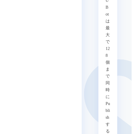
U
B
ot
は
最
大
で
12
8
個
ま
で
同
時
に
Pu
bli
sh
す
る