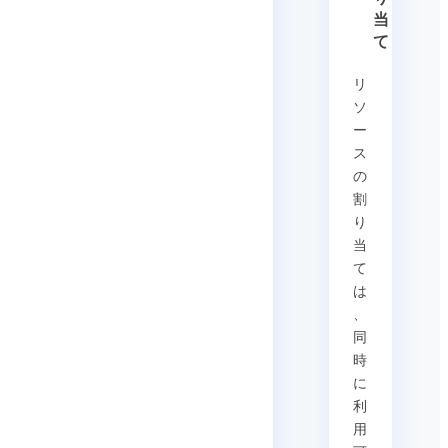
当
て
リ
ソ
ー
ス
の
割
り
当
て
は
、
同
時
に
利
用