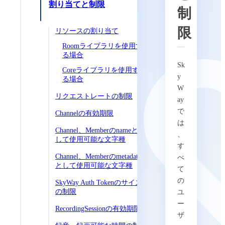
割り当てと制限
制
限
リソースの割り当て
Roomライブラリを使用す
る場合
Sk
Coreライブラリを使用す
y
る場合
W
リクエストレートの制限
ay
で
Channelの有効期限
は
Channel、Memberのnameと
、
して使用可能な文字種
す
Channel、Memberのmetadata
べ
として使用可能な文字種
て
の
SkyWay Auth Tokenのサイズ
の制限
ユ
ー
RecordingSessionの有効期限
ザ