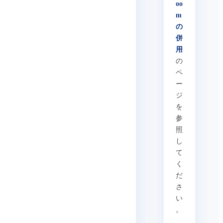
oo
m
の
併
用
の
ペ
ー
ジ
を
参
照
し
て
く
だ
さ
い
。