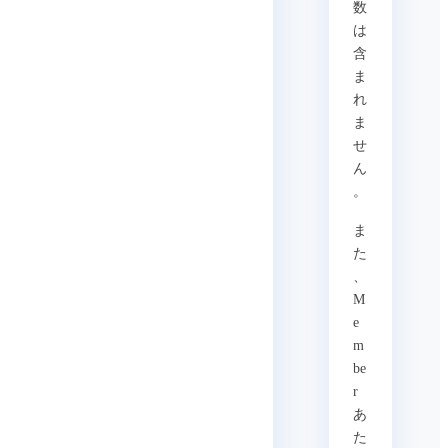
数
は
含
ま
れ
ま
せ
ん
。
ま
た
、
M
e
m
be
r
あ
た