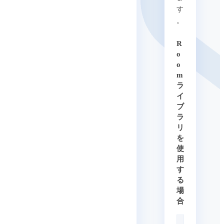
す
。
R
o
o
m
ラ
イ
ブ
ラ
リ
を
使
用
す
る
場
合