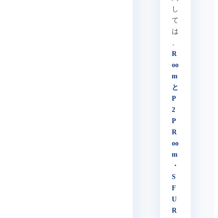
し
て
は
、
R
oo
m
と
P
2
P
R
oo
m
・
S
F
U
R