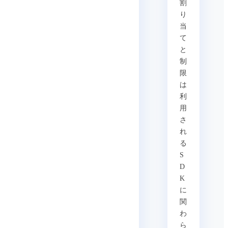
割
り
当
て
と
制
限
は
利
用
さ
れ
る
S
D
K
に
関
わ
ら