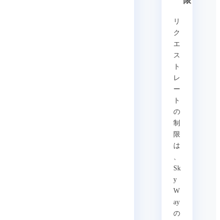
限
リ
ク
エ
ス
ト
レ
ー
ト
の
制
限
は
、
Sk
y
W
ay
の