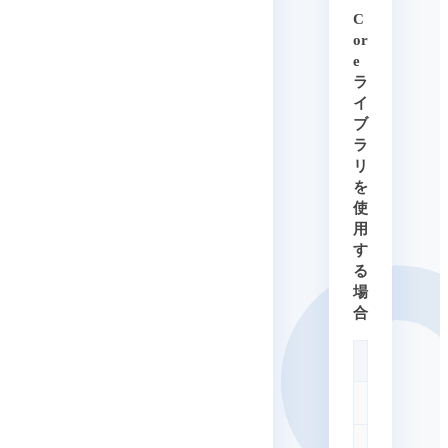
C
or
e
ラ
イ
ブ
ラ
リ
を
使
用
す
る
場
合