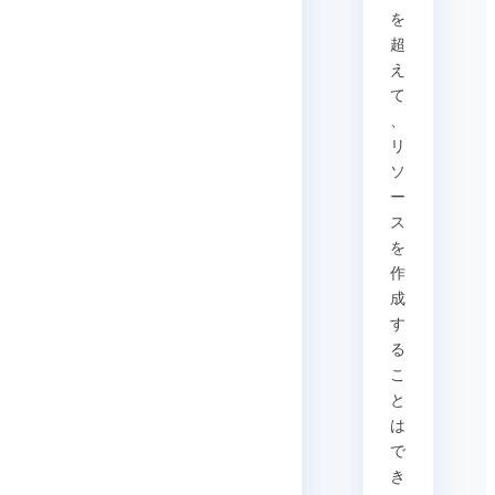
を
超
え
て
、
リ
ソ
ー
ス
を
作
成
す
る
こ
と
は
で
き