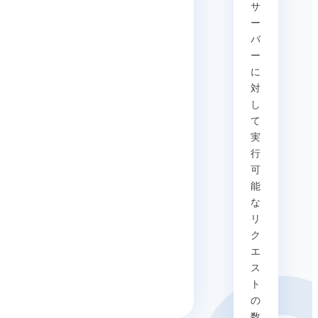
サ
ー
バ
ー
に
対
し
て
実
行
可
能
な
リ
ク
エ
ス
ト
の
数