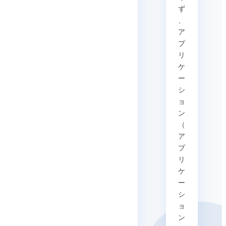
ず
、
ア
プ
リ
ケ
ー
シ
ョ
ン
（
ア
プ
リ
ケ
ー
シ
ョ
ン