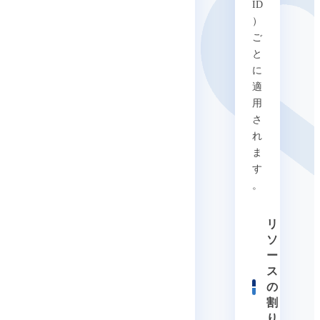
ID
）
ご
と
に
適
用
さ
れ
ま
す
。
リ
ソ
ー
ス
の
割
り