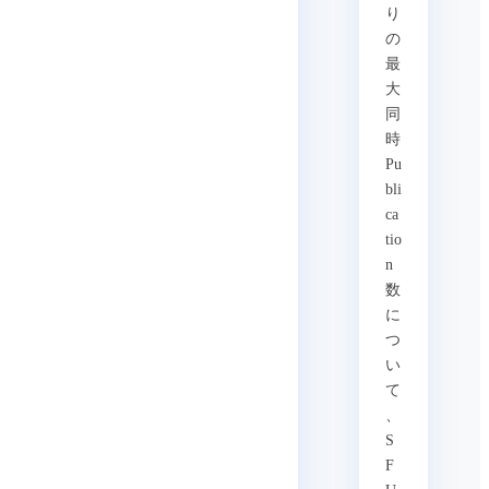
り
の
最
大
同
時
Pu
bli
ca
tio
n
数
に
つ
い
て
、
S
F