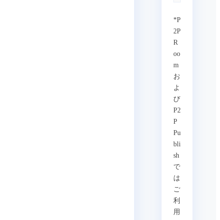
*P
2P
R
oo
m
お
よ
び
P2
P
Pu
bli
sh
で
は
ご
利
用