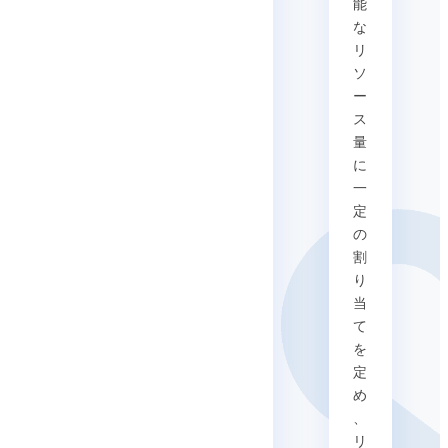
能
な
リ
ソ
ー
ス
量
に
一
定
の
割
り
当
て
を
定
め
、
リ