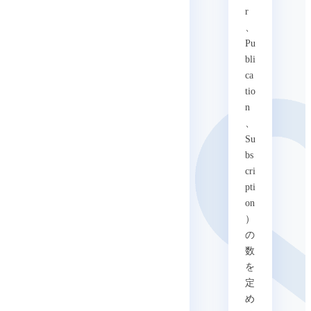
r
、
Pu
bli
ca
tio
n
、
Su
bs
cri
pti
on
）
の
数
を
定
め