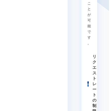
こ
と
が
可
能
で
す
。
リ
ク
エ
ス
ト
レ
ー
ト
の
制