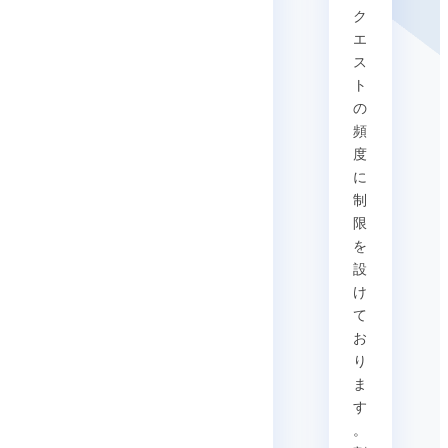
ク
エ
ス
ト
の
頻
度
に
制
限
を
設
け
て
お
り
ま
す
。