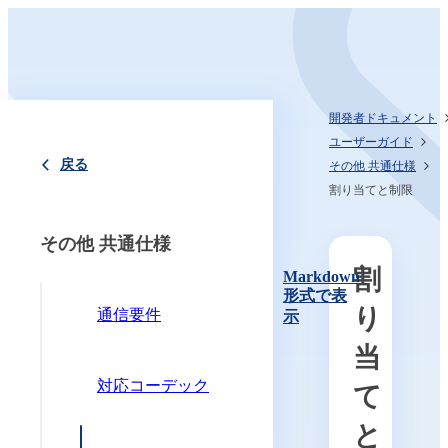
開発者ドキュメント
ユーザーガイド
戻る
その他 共通仕様
割り当てと制限
その他 共通仕様
割
Markdown
形式で表
り
通信要件
示
当
対応コーデック
て
と