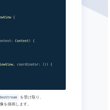
ewView
{
ontext
:
Context
)
{
iewView
,
 coordinator
:
(
)
)
{
を受け取り、
deoStream
映像を描画します。