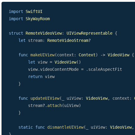
import
SwiftUI
import
SkyWayRoom
struct
RemoteVideoView
:
UIViewRepresentable
{
let
 stream
:
RemoteVideoStream
?
func
makeUIView
(
context
:
Context
)
->
VideoView
{
let
 view 
=
VideoView
(
)
        view
.
videoContentMode 
=
.
return
}
func
updateUIView
(
_
 uiView
:
VideoView
,
 context
:
        stream
?
.
attach
(
uiView
)
}
static
func
dismantleUIView
(
_
 uiView
:
VideoView
,
}