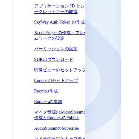
アプリケーション ID とシ
ークレットキーの取得
SkyWay Auth Token の作成
XcodeProjectの作成・フレー
ムワークの設定
パーミッションの設定
SDKのダウンロード
映像ビューのセットアップ
Contextのセットアップ
Roomの作成
Roomへの参加
マイク音源のAudioStreamの
作成とRoomへのPublish
AudioStreamのSubscribe
カメラの設定とキャプチャ