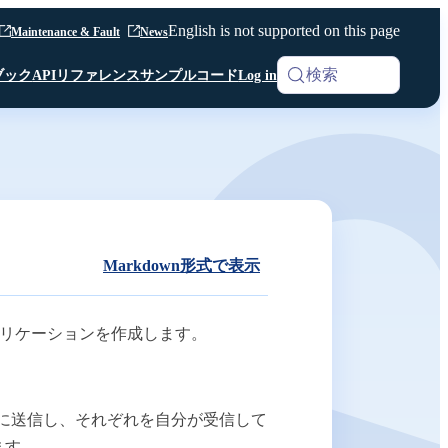
English is not supported on this page
Maintenance & Fault
News
検索
ブック
APIリファレンス
サンプルコード
Log in
iOS SDK
Analytics
Android SDK
Android SDK
Android SDK
Unity SDK
Android SDK
Python SDK β版
Python SDK β版
Room API ／
Python SDK β版
AI Noise Canceller
Markdown形式で表示
Channel API
Room API ／
Channel API
アプリケーションを作成します。
Webhook
ーバーに送信し、それぞれを自分が受信して
その他 共通仕様
ます。