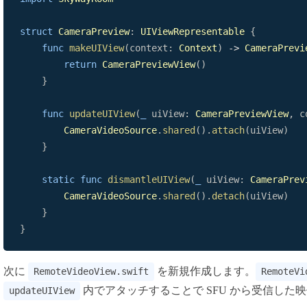
struct
CameraPreview
:
UIViewRepresentable
{
func
makeUIView
(
context
:
Context
)
->
CameraPrevi
return
CameraPreviewView
(
)
}
func
updateUIView
(
_
 uiView
:
CameraPreviewView
,
 c
CameraVideoSource
.
shared
(
)
.
attach
(
uiView
)
}
static
func
dismantleUIView
(
_
 uiView
:
CameraPrev
CameraVideoSource
.
shared
(
)
.
detach
(
uiView
)
}
}
次に
を新規作成します。
RemoteVideoView.swift
RemoteVi
内でアタッチすることで SFU から受信した
updateUIView