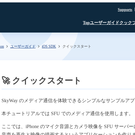
Supports
ユーザーガイド
クック
Top
ion
ユーザーガイド
iOS SDK
クイックスタート
はじめに
JavaScript SDK
JavaScript SDK
JavaScript SDK
認証・認可
iOS SDK
iOS SDK
Room API ／
JavaScript SDK
Linux SDK
Linux SDK
iOS SDK
Unity SDK
Linux SDK
Channel API
Linux SDK
認証・認可
Unity SDK
🚀 クイックスタート
Recording API
SFU
TURN
文字起こし β版
SkyWay のメディア通信を体験できるシンプルなサンプル
録音・録画
AI Noise Canceller
本チュートリアルでは SFU でのメディア通信を使用します。
ここでは、iPhone のマイク音源とカメラ映像を SFU サ
文字起こし β版
SkyWay コンソール
音声を再生と映像の描画するというアプリケーションを作り