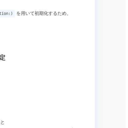
を用いて初期化するため、
tion:)
設定
と