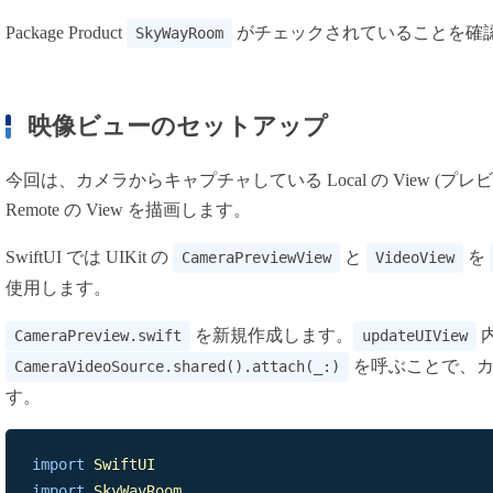
Package Product
がチェックされていることを確認し、 
SkyWayRoom
映像ビューのセットアップ
今回は、カメラからキャプチャしている Local の View (プレ
Remote の View を描画します。
SwiftUI では UIKit の
と
を
CameraPreviewView
VideoView
使用します。
を新規作成します。
CameraPreview.swift
updateUIView
を呼ぶことで、カ
CameraVideoSource.shared().attach(_:)
す。
import
SwiftUI
import
SkyWayRoom