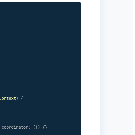
Context
)
{
 coordinator
:
(
)
)
{
}