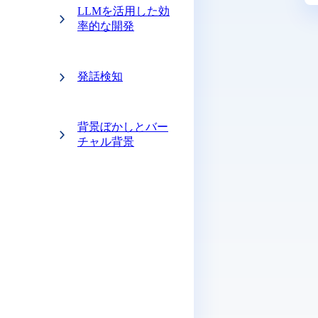
LLMを活用した効
率的な開発
発話検知
背景ぼかしとバー
チャル背景