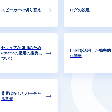
用語集
スピーカーの切り替え
ログの設定
セキュアな運用のため
LLMを活用した効率的
のnameの指定の推奨に
な開発
ついて
背景ぼかしとバーチャ
ル背景