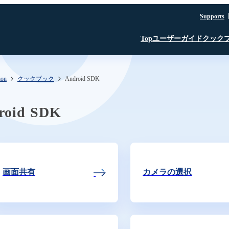
Supports
ユーザーガイド
クック
Top
ion
クックブック
Android SDK
はじめに
JavaScript SDK
JavaScript SDK
JavaScript SDK
認証・認可
iOS SDK
iOS SDK
Room API ／
JavaScript SDK
Linux SDK
Linux SDK
iOS SDK
Unity SDK
roid SDK
Linux SDK
Channel API
Linux SDK
認証・認可
Unity SDK
Recording API
SFU
TURN
文字起こし β版
画面共有
カメラの選択
録音・録画
AI Noise Canceller
文字起こし β版
SkyWay コンソール