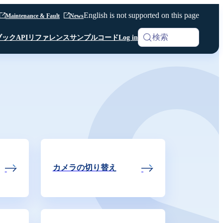
English is not supported on this page
Maintenance & Fault
News
検索
ブック
APIリファレンス
サンプルコード
Log in
iOS SDK
Analytics
Android SDK
Android SDK
Android SDK
Unity SDK
Android SDK
Python SDK β版
Python SDK β版
Room API ／
Python SDK β版
AI Noise Canceller
Channel API
Room API ／
Channel API
カメラの切り替え
Webhook
その他 共通仕様