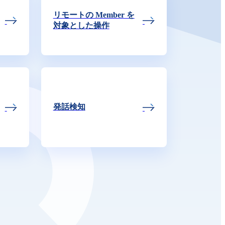
リモートの Member を
対象とした操作
発話検知