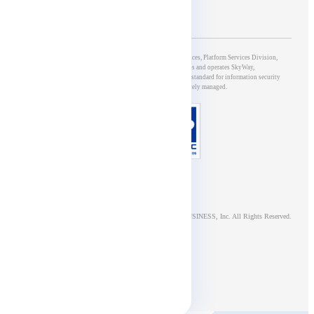
5th Group of Development & Operations, 5G & IoT Services, Platform Services Division,
NTT DOCOMO BUSINESS, Inc., which develops and operates SkyWay,
has obtained ISO/IEC27001 certification, an international standard for information security
management systems, and is appropriately managed.
© NTT DOCOMO BUSINESS, Inc. All Rights Reserved.