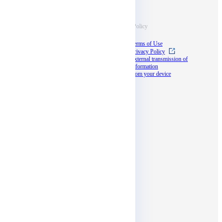
Information
Terms & Policy
Case Studies
Terms of Use
Blog
Privacy Policy
Documents
External transmission of
information
Seminar
from your device
docomo business
partner program
Social media
Affiliates