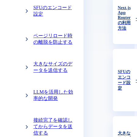
SFUのエンコード
Next.js
App
設定
Router
の利用
方法
ページリロード時
の離脱を防止する
大きなサイズのデ
ータを送信する
SFUの
エンコ
ード設
定
LLMを活用した効
率的な開発
接続完了を確認し
てからデータを送
信する
大きな