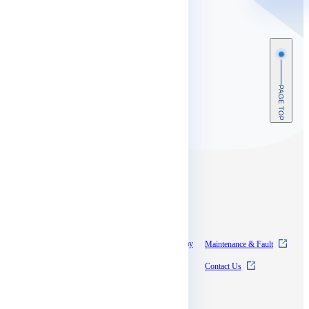
PAGE TOP
Contents
About SkyWay
Experience SkyWay
Maintenance & Fault
Pricing
News
Contact Us
Documentation
Supports