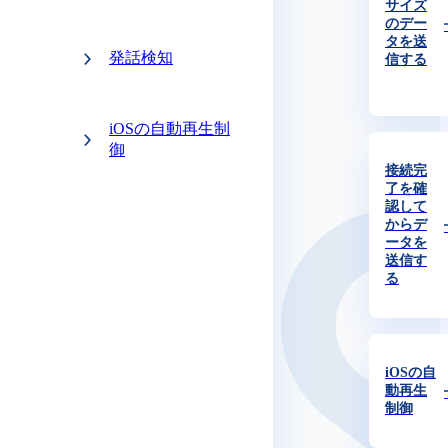
サイズ
のデー
タを送
発話検知
信する
iOSの自動再生制
御
接続完
了を確
認して
からデ
ータを
送信す
る
iOSの自
動再生
制御