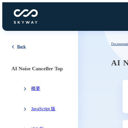
Documentat
Back
AI N
AI Noise Canceller Top
概要
JavaScript 版