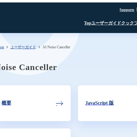
Supports
ユーザーガイド
クック
Top
ion
ユーザーガイド
AI Noise Canceller
はじめに
JavaScript SDK
JavaScript SDK
JavaScript SDK
認証・認可
iOS SDK
iOS SDK
Room API ／
JavaScript SDK
Linux SDK
Linux SDK
iOS SDK
Unity SDK
oise Canceller
Linux SDK
Channel API
Linux SDK
認証・認可
Unity SDK
Recording API
SFU
TURN
文字起こし β版
概要
JavaScript 版
録音・録画
AI Noise Canceller
文字起こし β版
SkyWay コンソール