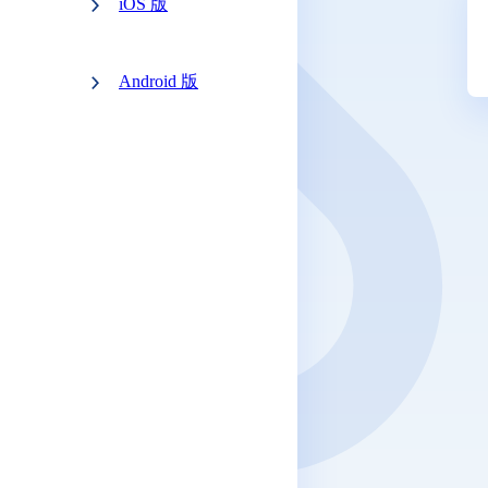
iOS 版
Android 版