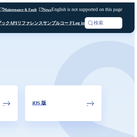
English is not supported on this page
Maintenance & Fault
News
検索
ブック
APIリファレンス
サンプルコード
Log in
iOS SDK
Analytics
Android SDK
Android SDK
Android SDK
Unity SDK
Android SDK
Python SDK β版
Python SDK β版
Room API ／
Python SDK β版
AI Noise Canceller
Channel API
Room API ／
Channel API
iOS 版
Webhook
その他 共通仕様