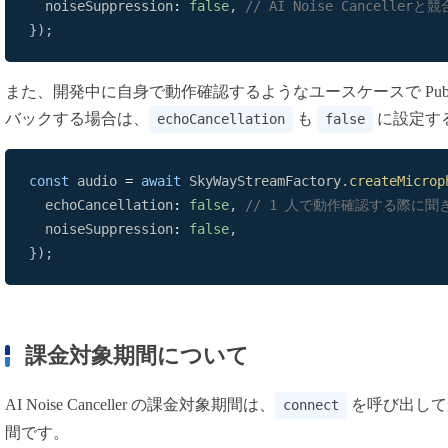
  noiseSuppression
:
false
,
// AI Noise Cancelle
}
)
;
また、開発中に自身で動作確認するようなユースケースで Publish 
バックする場合は、
も
に設定す
echoCancellation
false
const
 audio 
=
await
SkyWayStreamFactory
.
createMicrop
  echoCancellation
:
false
,
// 1 人で動作確認する際に聞
  noiseSuppression
:
false
,
}
)
;
課金対象期間について
AI Noise Canceller の課金対象期間は、
を呼び出し
connect
間です。