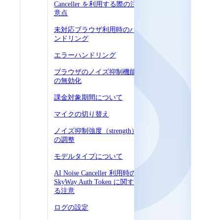
Canceller を利用する際の注
意点
未対応ブラウザ利用時のハ
ンドリング
エラーハンドリング
ブラウザのノイズ抑制機能
の無効化
課金対象期間について
マイクの切り替え
ノイズ抑制強度（strength）
の調整
モデルタイプについて
AI Noise Canceller 利用時の
SkyWay Auth Token に関す
る注意
ログの設定