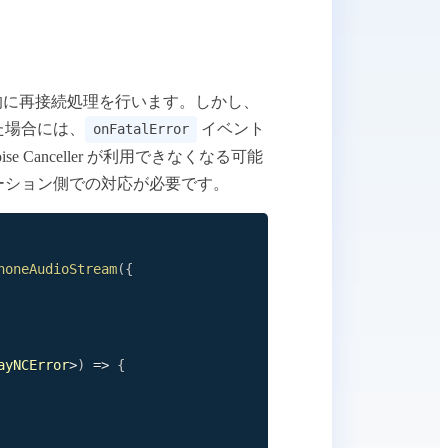
には自動的に再接続処理を行います。しかし、
た場合には、
イベント
onFatalError
Canceller が利用できなくなる可能
プリケーション側での対応が必要です。
honeAudioStream
(
{
ayNCError
>
)
=>
{