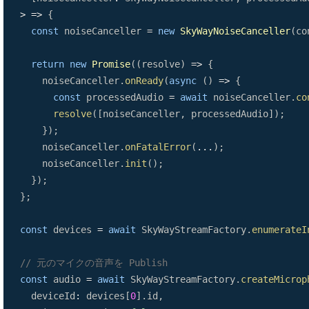
>
=>
{
const
 noiseCanceller 
=
new
SkyWayNoiseCanceller
(
co
return
new
Promise
(
(
resolve
)
=>
{
    noiseCanceller
.
onReady
(
async
(
)
=>
{
const
 processedAudio 
=
await
 noiseCanceller
.
co
resolve
(
[
noiseCanceller
,
 processedAudio
]
)
;
}
)
;
    noiseCanceller
.
onFatalError
(
...
)
;
    noiseCanceller
.
init
(
)
;
}
)
;
}
;
const
 devices 
=
await
SkyWayStreamFactory
.
enumerateI
// 元のマイクの音声を Publish
const
 audio 
=
await
SkyWayStreamFactory
.
createMicrop
  deviceId
:
 devices
[
0
]
.
id
,