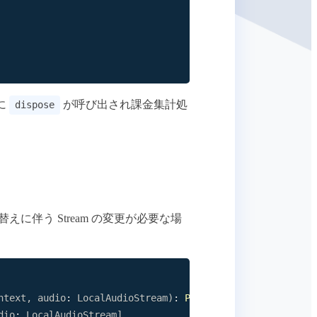
に
が呼び出され課金集計処
dispose
えに伴う Stream の変更が必要な場
ntext
,
 audio
:
LocalAudioStream
)
:
Promise
<
dio
:
LocalAudioStream
]