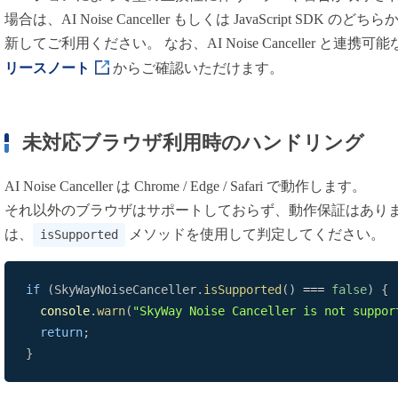
場合は、AI Noise Canceller もしくは JavaScript S
用語集
新してご利用ください。 なお、AI Noise Canceller と連携可能な 
リースノート
からご確認いただけます。
未対応ブラウザ利用時のハンドリング
AI Noise Canceller は Chrome / Edge / Safari で動作します。
それ以外のブラウザはサポートしておらず、動作保証はあり
は、
メソッドを使用して判定してください。
isSupported
if
(
SkyWayNoiseCanceller
.
isSupported
(
)
===
false
)
{
console
.
warn
(
"SkyWay Noise Canceller is not suppor
return
;
}