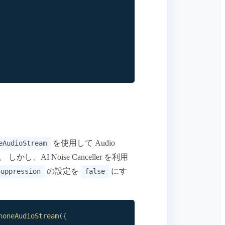
を使用して Audio
eAudioStream
し、AI Noise Canceller を利用
の設定を
にす
Suppression
false
honeAudioStream
(
{