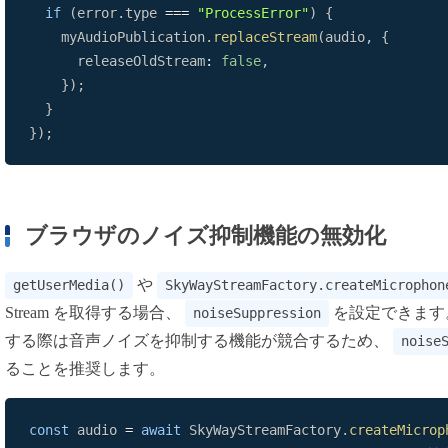
if
(
error
.
type
===
"ProcessError"
)
{
    myAudioPublication
.
replaceStream
(
audio
,
{
      releaseOldStream
:
false
,
}
)
;
}
}
)
;
ブラウザのノイズ抑制機能の無効化
や
getUserMedia()
SkyWayStreamFactory.createMicrophon
Stream を取得する場合、
を設定できます。 しか
noiseSuppression
する際は音声ノイズを抑制する機能が競合するため、
noise
ることを推奨します。
const
 audio 
=
await
SkyWayStreamFactory
.
createMicrop