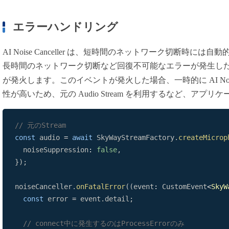
エラーハンドリング
AI Noise Canceller は、短時間のネットワーク切断時
長時間のネットワーク切断など回復不可能なエラーが発生し
が発火します。このイベントが発火した場合、一時的に AI Noise 
性が高いため、元の Audio Stream を利用するなど、ア
// 元のStream
const
 audio 
=
await
SkyWayStreamFactory
.
createMicrop
  noiseSuppression
:
false
,
}
)
;
noiseCanceller
.
onFatalError
(
(
event
:
CustomEvent
<
SkyW
const
 error 
=
 event
.
detail
;
// connect中に発生するのはProcessErrorのみ