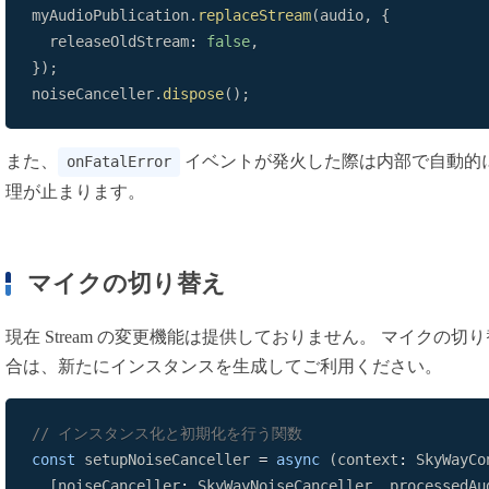
myAudioPublication
.
replaceStream
(
audio
,
{
  releaseOldStream
:
false
,
}
)
;
noiseCanceller
.
dispose
(
)
;
また、
イベントが発火した際は内部で自動的
onFatalError
理が止まります。
マイクの切り替え
現在 Stream の変更機能は提供しておりません。 マイクの切り替
合は、新たにインスタンスを生成してご利用ください。
// インスタンス化と初期化を行う関数
const
 setupNoiseCanceller 
=
async
(
context
:
SkyWayCo
[
noiseCanceller
:
SkyWayNoiseCanceller
,
 processedAu