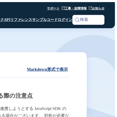
サポート
工事・故障情報
お知らせ
検索
ック
APIリファレンス
サンプルコード
ログイン
iOS SDK
Analytics
Android SDK
Android SDK
Android SDK
Unity SDK
Android SDK
Python SDK β版
Python SDK β版
Room API ／
Python SDK β版
AI Noise Canceller
Markdown形式で表示
Channel API
Room API ／
Channel API
を利用する際の注意点
Webhook
、連携しようとする JavaScript SDK の
その他 共通仕様
る場合がございます。 対処が必要な