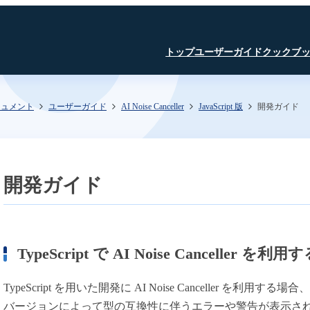
トップ
ユーザーガイド
クックブ
キュメント
ユーザーガイド
AI Noise Canceller
JavaScript 版
開発ガイド
はじめに
JavaScript SDK
JavaScript SDK
JavaScript SDK
認証・認可
iOS SDK
iOS SDK
Room API ／
JavaScript SDK
Linux SDK
Linux SDK
iOS SDK
Unity SDK
Linux SDK
Channel API
Linux SDK
認証・認可
Unity SDK
開発ガイド
Recording API
SFU
TURN
文字起こし β版
TypeScript で AI Noise Canceller 
録音・録画
AI Noise Canceller
TypeScript を用いた開発に AI Noise Canceller を利用する場合
文字起こし β版
SkyWay コンソール
バージョンによって型の互換性に伴うエラーや警告が表示され