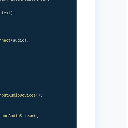
ntext
)
;
nnect
(
audio
)
;
nputAudioDevices
(
)
;
honeAudioStream
(
{