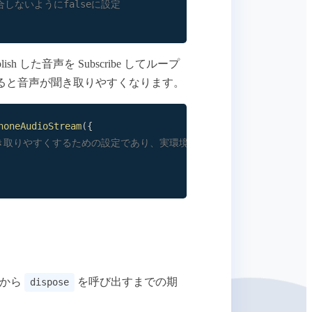
rと競合しないようにfalseに設定
した音声を Subscribe してループ
ると音声が聞き取りやすくなります。
honeAudioStream
(
{
き取りやすくするための設定であり、実環境では true を推奨
てから
を呼び出すまでの期
dispose