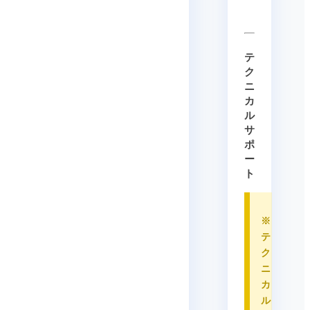
テ
ク
ニ
カ
ル
サ
ポ
ー
ト
※
テ
ク
ニ
カ
ル