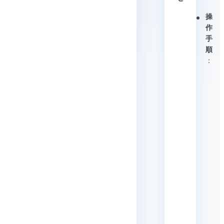
操
作
手
順
：