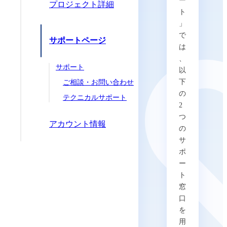
ー
プロジェクト詳細
ト
」
で
サポートページ
は
、
サポート
以
下
ご相談・お問い合わせ
の
テクニカルサポート
2
つ
アカウント情報
の
サ
ポ
ー
ト
窓
口
を
用