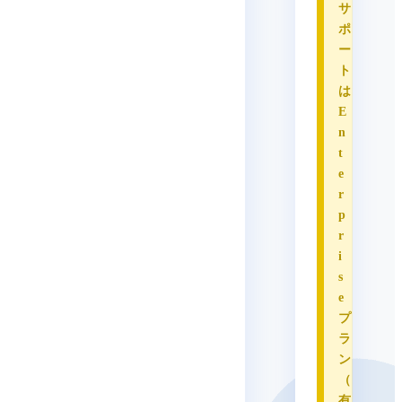
サ
ポ
ー
ト
は
E
n
t
e
r
p
r
i
s
e
プ
ラ
ン
（
有