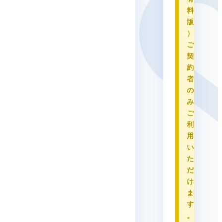
料
版
）
ご
契
約
者
の
み
ご
利
用
い
た
だ
け
ま
す
。