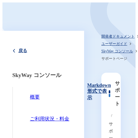
開発者ドキュメント
ユーザーガイド
戻る
SkyWay コンソール
サポートページ
SkyWay コンソール
サ
Markdown
ポ
形式で表
概要
ー
示
ト
「
ご利用状況・料金
サ
ポ