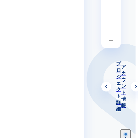
プ
ア
ロ
カ
ジ
ウ
ェ
ン
ク
ト
ト
情
詳
報
細