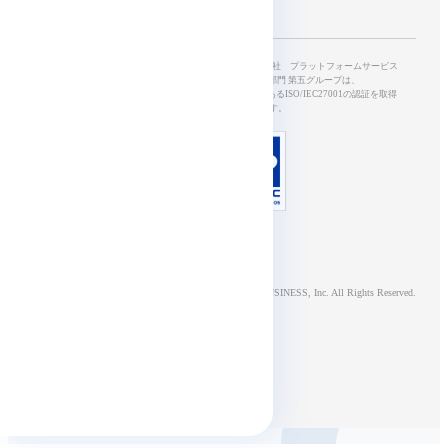
SkyWayを開発・運営する、NTTドコモビジネス株式会社 プラットフォームサービス
本部5G&IoTサービス部 開発オペレーション部門 第五グループは、
情報セキュリティマネジメントシステムの国際規格であるISO/IEC27001の認証を取得
し、適切に管理されています。
© NTT DOCOMO BUSINESS, Inc. All Rights Reserved.