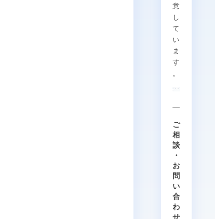
意
し
て
い
ま
す
。
ご
相
談
・
お
問
い
合
わ
せ