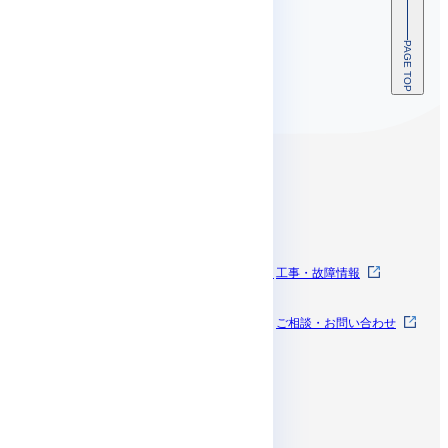
PAGE TOP
コンテンツ
SkyWayとは
SkyWayを体験する
工事・故障情報
料金
お知らせ
ご相談・お問い合わせ
開発者ドキュメン
サポート
ト