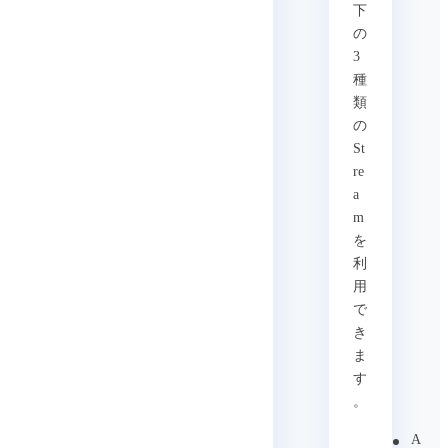
下
の
3
種
類
の
St
re
a
m
を
利
用
で
き
ま
す
。
A