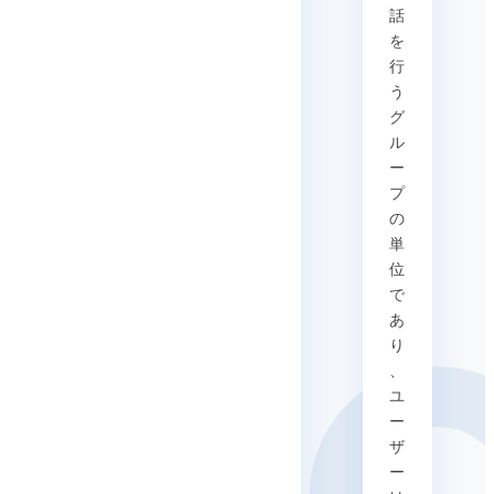
話
を
行
う
グ
ル
ー
プ
の
単
位
で
あ
り
、
ユ
ー
ザ
ー