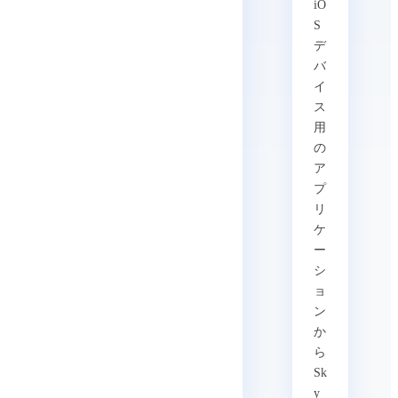
iO
S
デ
バ
イ
ス
用
の
ア
プ
リ
ケ
ー
シ
ョ
ン
か
ら
Sk
y