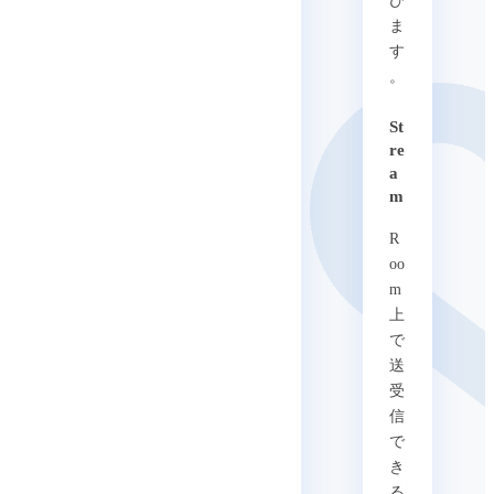
び
ま
す
。
St
re
a
m
R
oo
m
上
で
送
受
信
で
き
る