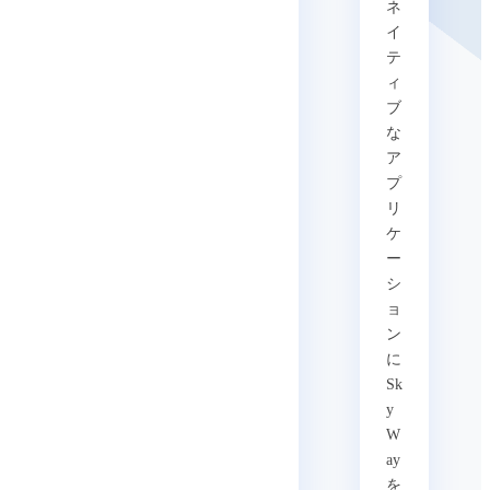
ネ
イ
テ
ィ
ブ
な
ア
プ
リ
ケ
ー
シ
ョ
ン
に
Sk
y
W
ay
を