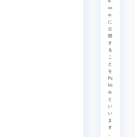
R
oo
m
に
公
開
す
る
こ
と
を
Pu
bli
sh
と
い
い
ま
す
。