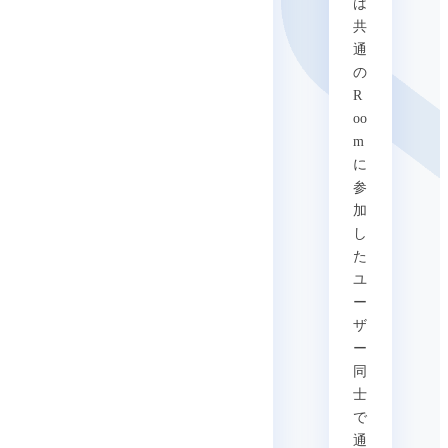
は
共
通
の
R
oo
m
に
参
加
し
た
ユ
ー
ザ
ー
同
士
で
通