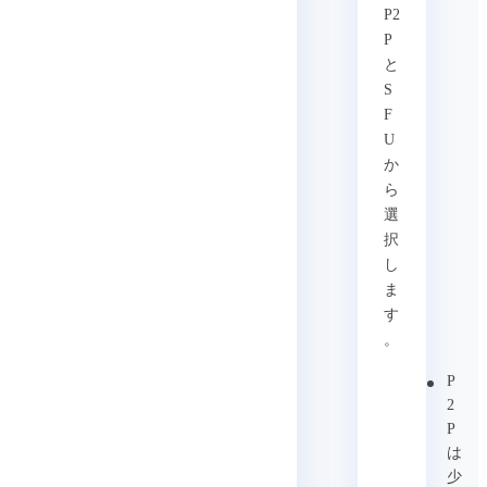
P2
P
と
S
F
U
か
ら
選
択
し
ま
す
。
P
2
P
は
少