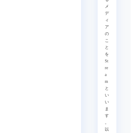
メ
デ
ィ
ア
の
こ
と
を
St
re
a
m
と
い
い
ま
す
。
以