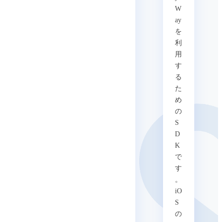
W
ay
を
利
用
す
る
た
め
の
S
D
K
で
す
。
iO
S
の