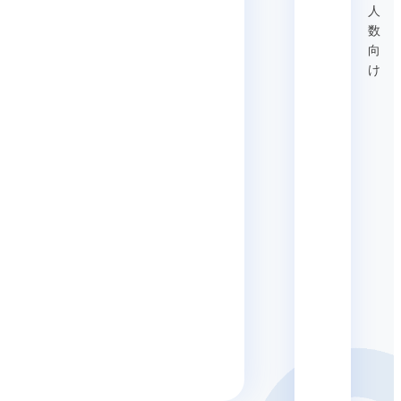
人
数
向
け