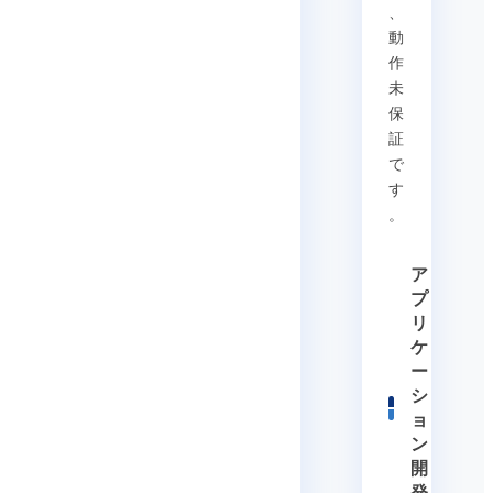
、
動
作
未
保
証
で
す
。
ア
プ
リ
ケ
ー
シ
ョ
ン
開
発