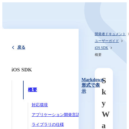
開発者ドキュメント
ユーザーガイド
戻る
iOS SDK
概要
iOS SDK
S
Markdown
形式で表
概要
k
示
y
対応環境
W
アプリケーション開発言語
a
ライブラリの仕様