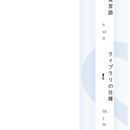
言
語
S
wi
ft
ラ
イ
ブ
ラ
リ
の
仕
様
Sk
y
W