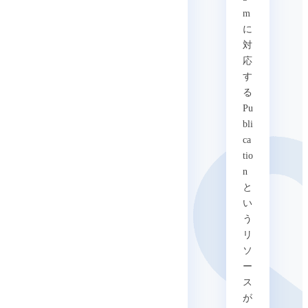
m
に
対
応
す
る
Pu
bli
ca
tio
n
と
い
う
リ
ソ
ー
ス
が