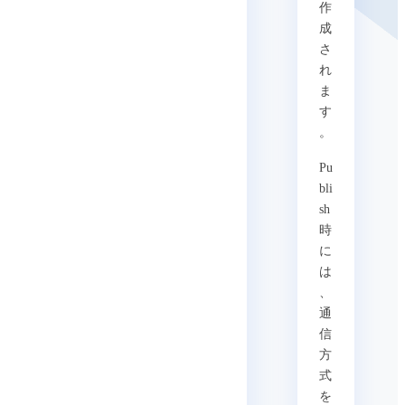
作
成
さ
れ
ま
す
。
Pu
bli
sh
時
に
は
、
通
信
方
式
を