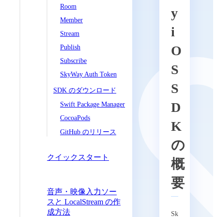
Room
y
Member
i
Stream
O
Publish
Subscribe
S
SkyWay Auth Token
S
SDK のダウンロード
D
Swift Package Manager
CocoaPods
K
GitHub のリリース
の
クイックスタート
概
要
音声・映像入力ソー
スと LocalStream の作
成方法
Sk