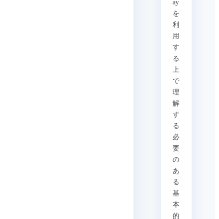
ay
を
利
用
す
る
上
で
理
解
す
る
必
要
の
あ
る
基
本
的