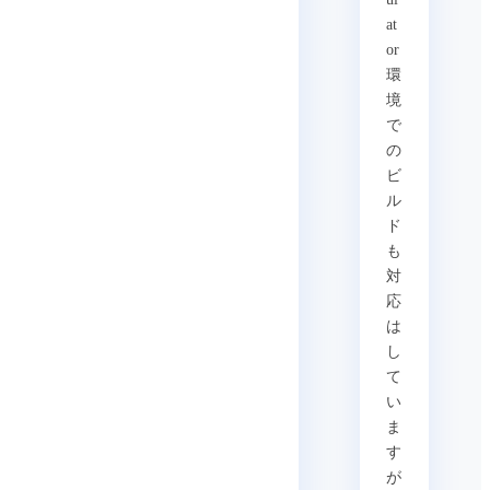
at
or
環
境
で
の
ビ
ル
ド
も
対
応
は
し
て
い
ま
す
が