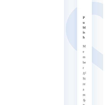
P
u
bl
is
h
M
e
m
be
r
が
St
re
a
m
を