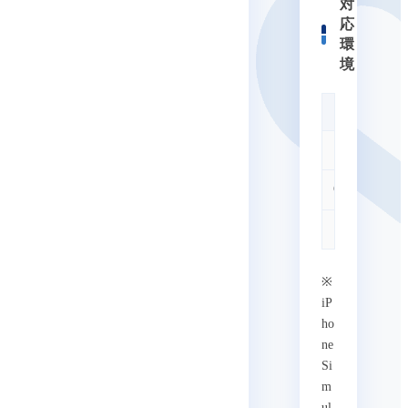
対
応
環
境
項目
OS
CPUアーキ
IDE
※
iP
ho
ne
Si
m
ul