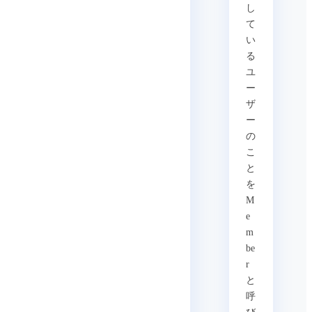
し
て
い
る
ユ
ー
ザ
ー
の
こ
と
を
M
e
m
be
r
と
呼