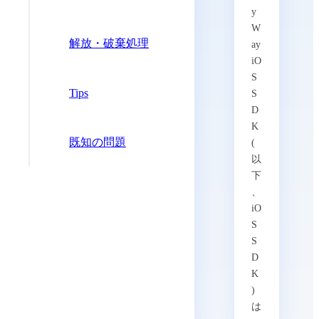
y
W
解放・破棄処理
ay
iO
S
Tips
S
D
K
既知の問題
(
以
下
、
iO
S
S
D
K
)
は