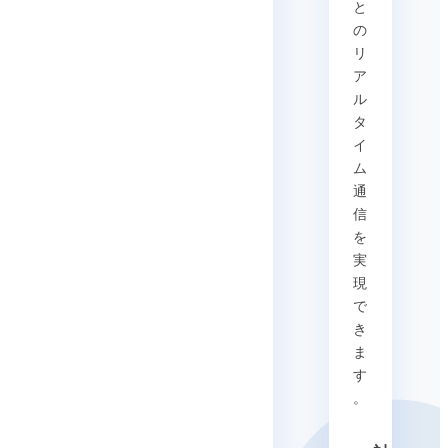
と
の
リ
ア
ル
タ
イ
ム
通
信
を
実
現
で
き
ま
す
。