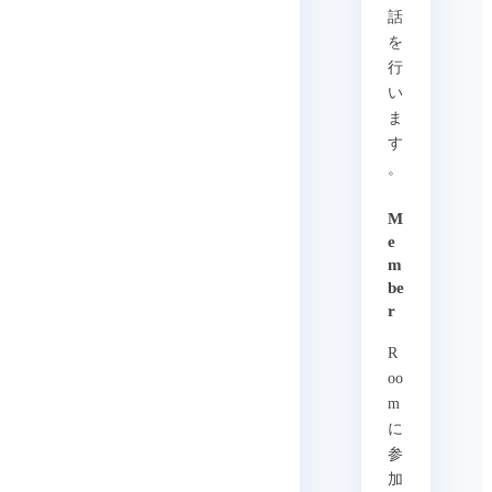
話
を
行
い
ま
す
。
M
e
m
be
r
R
oo
m
に
参
加