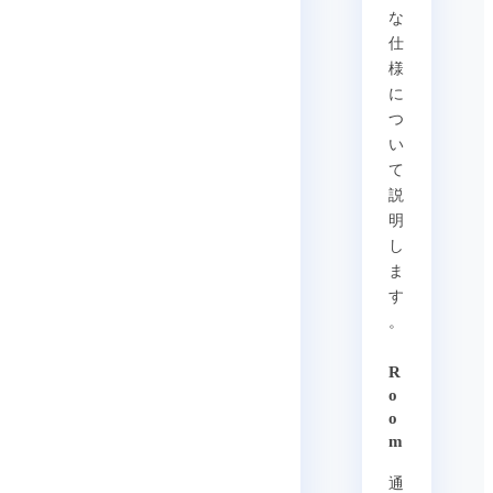
な
仕
様
に
つ
い
て
説
明
し
ま
す
。
R
o
o
m
通