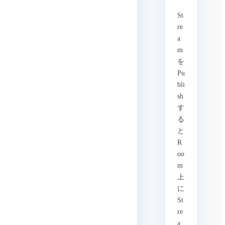
St
re
a
m
を
Pu
bli
sh
す
る
と
R
oo
m
上
に
St
re
a