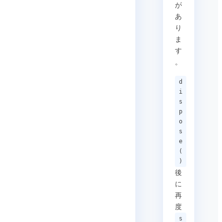
が
あ
り
ま
す
。
d
i
s
p
o
s
e
(
)
後
に
再
度
s