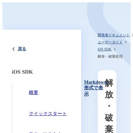
開発者ドキュメント
ユーザーガイド
戻る
iOS SDK
解放・破棄処理
iOS SDK
解
Markdown
形式で表
概要
放
示
・
クイックスタート
破
棄