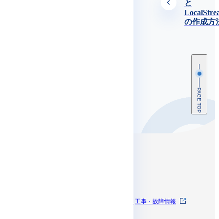
と
LocalStr
の作成方
PAGE TOP
コンテンツ
SkyWayとは
SkyWayを体験する
工事・故障情報