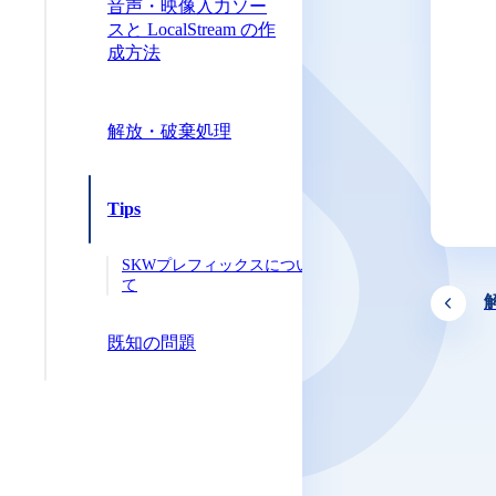
音声・映像入力ソー
スと LocalStream の作
成方法
解放・破棄処理
Tips
SKWプレフィックスについ
て
既知の問題