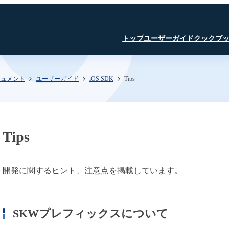
トップ
ユーザーガイド
クックブ
キュメント
ユーザーガイド
iOS SDK
Tips
はじめに
JavaScript SDK
JavaScript SDK
JavaScript SDK
認証・認可
iOS SDK
iOS SDK
Room API ／
JavaScript SDK
Linux SDK
Linux SDK
iOS SDK
Unity SDK
Linux SDK
Channel API
Linux SDK
認証・認可
Unity SDK
Tips
Recording API
SFU
TURN
文字起こし β版
開発に関するヒント、注意点を掲載しています。
録音・録画
AI Noise Canceller
SKWプレフィックスについて
文字起こし β版
SkyWay コンソール