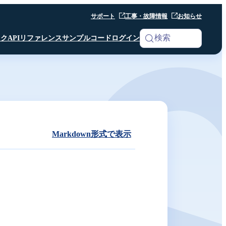
サポート
工事・故障情報
お知らせ
検索
ック
APIリファレンス
サンプルコード
ログイン
iOS SDK
Analytics
Android SDK
Android SDK
Android SDK
Unity SDK
Android SDK
Python SDK β版
Python SDK β版
Room API ／
Python SDK β版
AI Noise Canceller
Markdown形式で表示
Channel API
Room API ／
Channel API
Webhook
その他 共通仕様