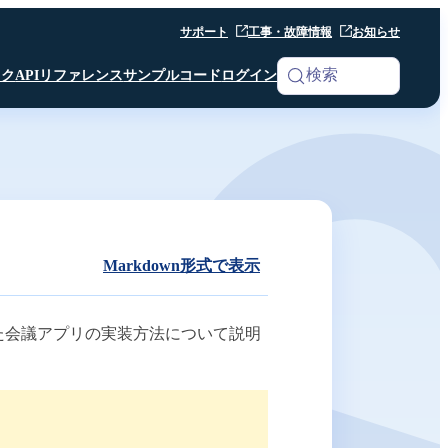
サポート
工事・故障情報
お知らせ
検索
ック
APIリファレンス
サンプルコード
ログイン
iOS SDK
Analytics
Android SDK
Android SDK
Android SDK
Unity SDK
Android SDK
Python SDK β版
Python SDK β版
Room API ／
Python SDK β版
AI Noise Canceller
Markdown形式で表示
Channel API
Room API ／
Channel API
た会議アプリの実装方法について説明
Webhook
その他 共通仕様