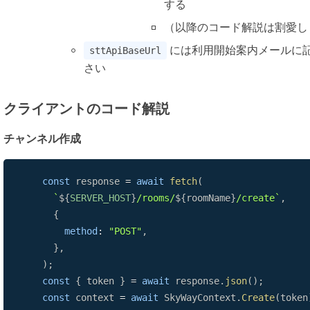
する
（以降のコード解説は割愛し
には利用開始案内メールに
sttApiBaseUrl
さい
クライアントのコード解説
チャンネル作成
const
 response 
=
await
fetch
(
`
${
SERVER_HOST
}
/rooms/
${
roomName
}
/create
`
,
{
method
:
"POST"
,
}
,
)
;
const
{
 token 
}
=
await
 response
.
json
(
)
;
const
 context 
=
await
SkyWayContext
.
Create
(
token