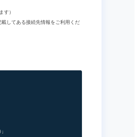
ます）
記載してある接続先情報をご利用くだ
)
;