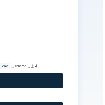
に rename します。
.env