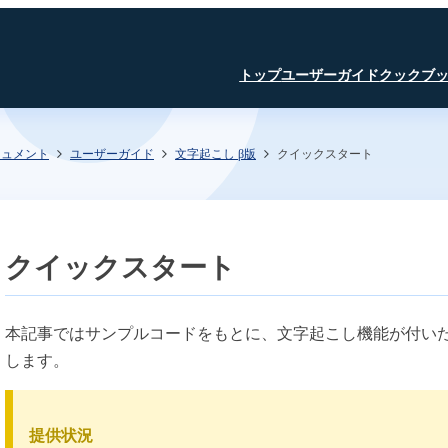
トップ
ユーザーガイド
クックブ
キュメント
ユーザーガイド
文字起こし β版
クイックスタート
はじめに
JavaScript SDK
JavaScript SDK
JavaScript SDK
認証・認可
iOS SDK
iOS SDK
Room API ／
JavaScript SDK
Linux SDK
Linux SDK
iOS SDK
Unity SDK
Linux SDK
Channel API
Linux SDK
認証・認可
Unity SDK
クイックスタート
Recording API
SFU
TURN
文字起こし β版
本記事ではサンプルコードをもとに、文字起こし機能が付い
します。
録音・録画
AI Noise Canceller
文字起こし β版
SkyWay コンソール
提供状況