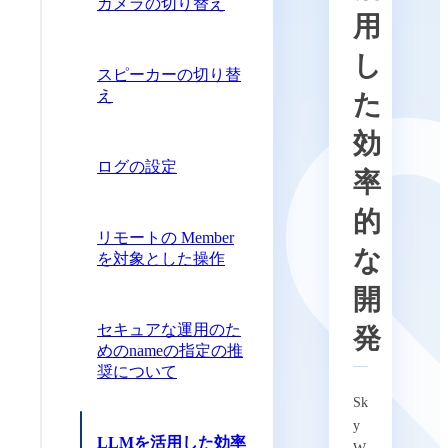
カメラの切り替え
用
し
スピーカーの切り替
え
た
効
ログの設定
率
的
リモートの Member
な
を対象とした操作
開
セキュアな運用のた
発
めのnameの指定の推
奨について
Sk
y
LLMを活用した効率