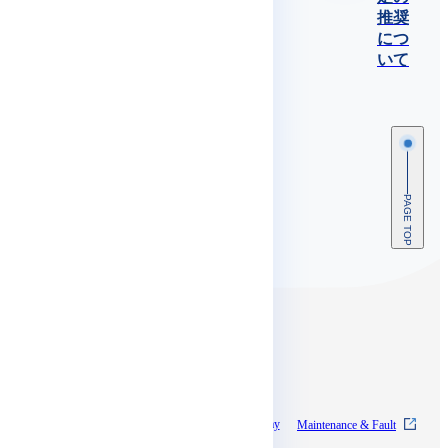
推奨
につ
いて
PAGE TOP
Contents
About SkyWay
Experience SkyWay
Maintenance & Fault