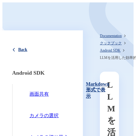
Documentation
クックブック
Back
Android SDK
LLMを活用した効率
Android SDK
L
Markdown
形式で表
画面共有
L
示
M
カメラの選択
を
活