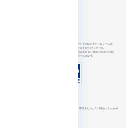
5th Group of Development & Operations, 5G & IoT Services, Platform Services Division,
NTT DOCOMO BUSINESS, Inc., which develops and operates SkyWay,
has obtained ISO/IEC27001 certification, an international standard for information security
management systems, and is appropriately managed.
© NTT DOCOMO BUSINESS, Inc. All Rights Reserved.