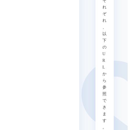
そ
れ
ぞ
れ
、
以
下
の
U
R
L
か
ら
参
照
で
き
ま
す
。