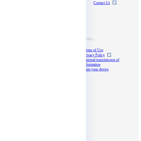
Pricing
News
Contact Us
Documentation
Supports
Information
Terms & Policy
Case Studies
Terms of Use
Blog
Privacy Policy
Documents
External transmission of
information
Seminar
from your device
docomo business
partner program
Social media
Affiliates