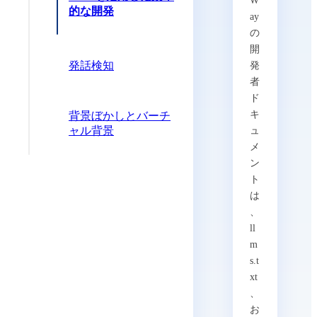
W
的な開発
ay
の
開
発話検知
発
者
ド
キ
背景ぼかしとバーチ
ャル背景
ュ
メ
ン
ト
は
、
ll
m
s.t
xt
、
お