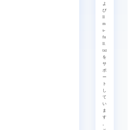
よ
び
ll
m
s-
fu
ll.
txt
を
サ
ポ
ー
ト
し
て
い
ま
す
。