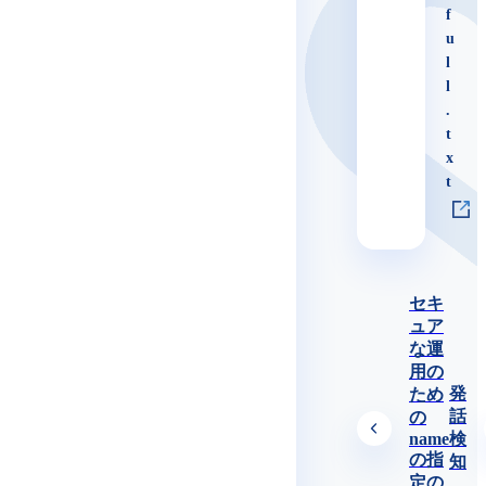
f
u
l
l
.
t
x
t
セキ
ュア
な運
用の
発
ため
話
の
検
name
の指
知
定の