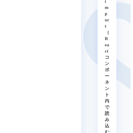
i
m
p
or
t
（
R
ea
ct
コ
ン
ポ
ー
ネ
ン
ト
内
で
読
み
込
む