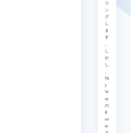
リ
ン
グ
し
ま
す
。
し
か
し
、
Sk
y
W
ay
の
R
oo
m
ラ