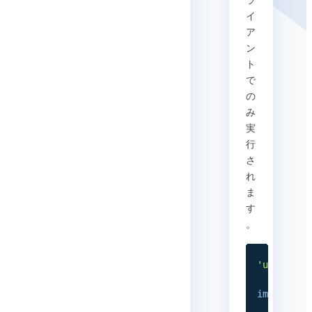
ラ
イ
ア
ン
ト
で
の
み
実
行
さ
れ
ま
す
。
'use clie
import
{
 