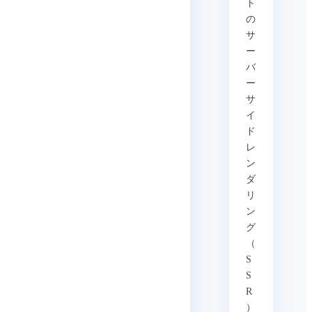
ト
の
サ
ー
バ
ー
サ
イ
ド
レ
ン
ダ
リ
ン
グ
（
S
S
R
）