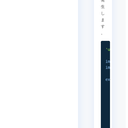
発
生
し
ま
す
。
'use clie
import
{
 
import
{
export
de
const
 v
  useEffe
(
asyn
con
}
)
(
)
;
}