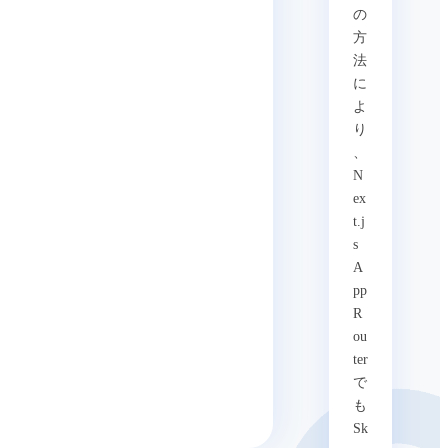
の
方
法
に
よ
り
、
N
ex
t.j
s
A
pp
R
ou
ter
で
も
Sk