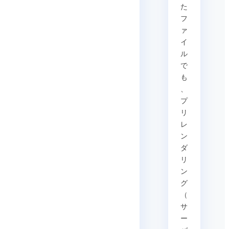
た
フ
ァ
イ
ル
で
も
、
プ
リ
レ
ン
ダ
リ
ン
グ
（
サ
ー