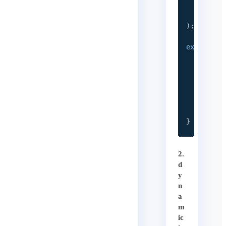
(
)
=>
i
{
ssr
:
)
;
export
de
return
<
main
<
h1
<
Us
</
mai
)
;
}
2.
d
y
n
a
m
ic