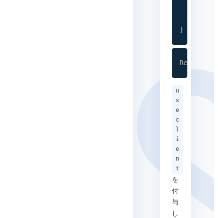
  return 
}
Reference
u
s
e
c
l
i
e
n
t
を
付
与
し