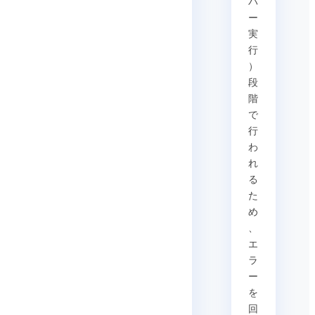
バ
ー
実
行
）
段
階
で
行
わ
れ
る
た
め
、
エ
ラ
ー
を
回