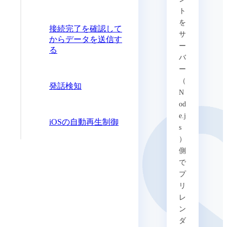
ト
を
接続完了を確認して
サ
からデータを送信す
ー
る
バ
ー
（
発話検知
N
od
e.j
iOSの自動再生制御
s
）
側
で
プ
リ
レ
ン
ダ