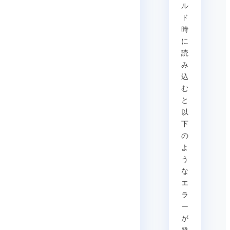
ル
ド
時
に
読
み
込
む
と
以
下
の
よ
う
な
エ
ラ
ー
が