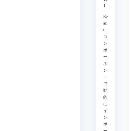
）
Re
ac
t
コ
ン
ポ
ー
ネ
ン
ト
で
動
的
に
イ
ン
ポ
ー