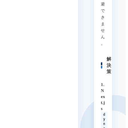
避
で
き
ま
せ
ん
。
解
決
策
1.
N
ex
t.j
s
d
y
n