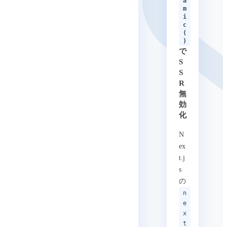
a
m
i
c
(
)
で
S
S
R
無
効
化
N
ex
t.j
s
の
n
e
x
t