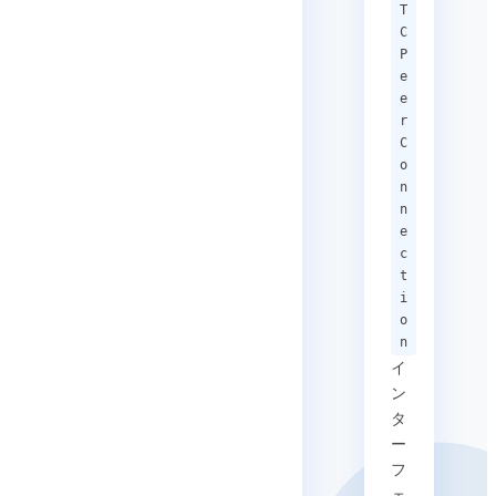
T
C
P
e
e
r
C
o
n
n
e
c
t
i
o
n
イ
ン
タ
ー
フ
ェ