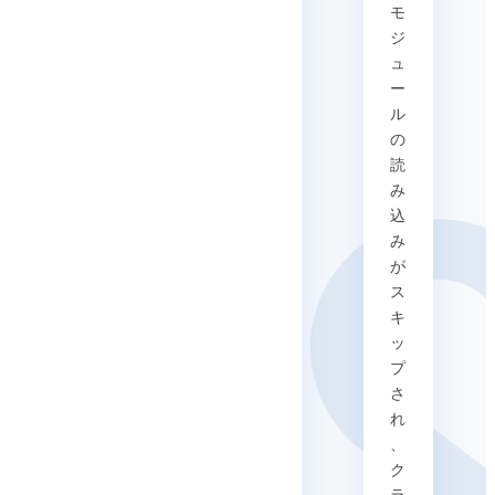
モ
ジ
ュ
ー
ル
の
読
み
込
み
が
ス
キ
ッ
プ
さ
れ
、
ク