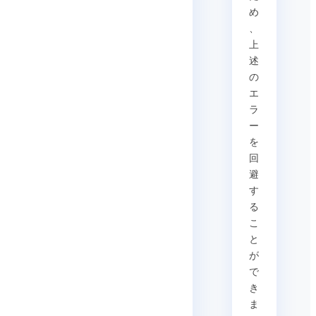
め
、
上
述
の
エ
ラ
ー
を
回
避
す
る
こ
と
が
で
き
ま