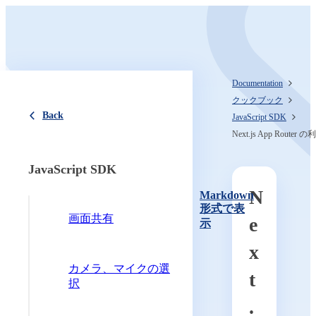
Documentation
クックブック
Back
JavaScript SDK
Next.js App Router
JavaScript SDK
N
Markdown
形式で表
画面共有
e
示
x
カメラ、マイクの選
t
択
.