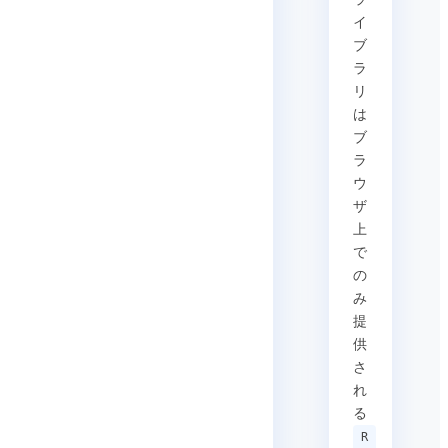
イ
ブ
ラ
リ
は
ブ
ラ
ウ
ザ
上
で
の
み
提
供
さ
れ
る
R