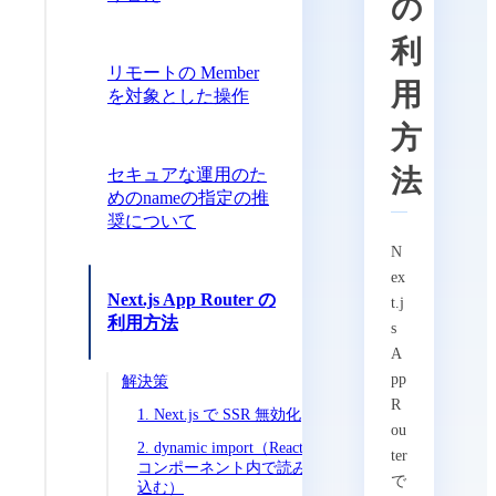
の
利
リモートの Member
用
を対象とした操作
方
法
セキュアな運用のた
めのnameの指定の推
奨について
N
ex
Next.js App Router の
t.j
利用方法
s
A
pp
解決策
R
1. Next.js
で SSR 無効化
ou
2. dynamic import（React
ter
コンポーネント内で読み
で
込む）