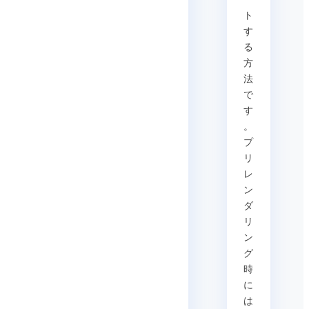
ト
す
る
方
法
で
す
。
プ
リ
レ
ン
ダ
リ
ン
グ
時
に
は