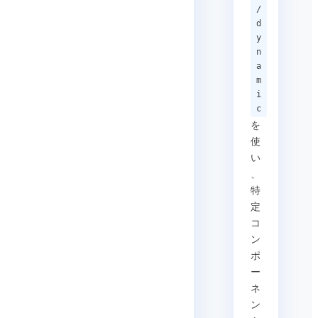
/
d
y
n
a
m
i
c
を
使
い
、
特
定
コ
ン
ポ
ー
ネ
ン