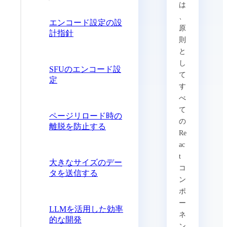
は
、
エンコード設定の設
原
計指針
則
と
し
SFUのエンコード設
て
定
す
べ
て
ページリロード時の
の
離脱を防止する
Re
ac
t
大きなサイズのデー
コ
タを送信する
ン
ポ
ー
LLMを活用した効率
ネ
的な開発
ン