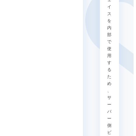
イ
ス
を
内
部
で
使
用
す
る
た
め
、
サ
ー
バ
ー
側
ビ