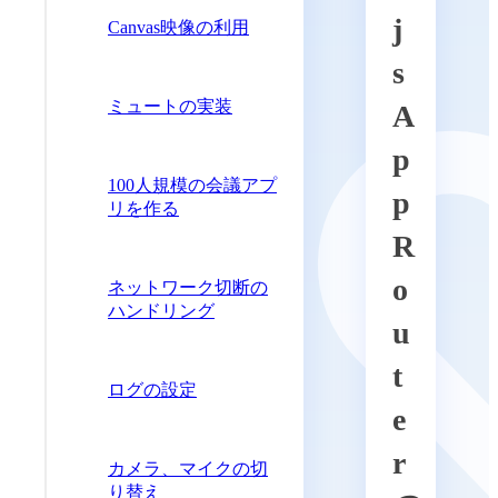
j
Canvas映像の利用
s
ミュートの実装
A
p
100人規模の会議アプ
p
リを作る
R
o
ネットワーク切断の
ハンドリング
u
t
ログの設定
e
r
カメラ、マイクの切
り替え