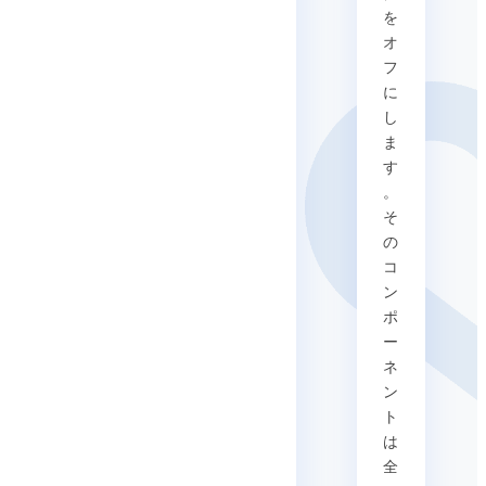
を
オ
フ
に
し
ま
す
。
そ
の
コ
ン
ポ
ー
ネ
ン
ト
は
全