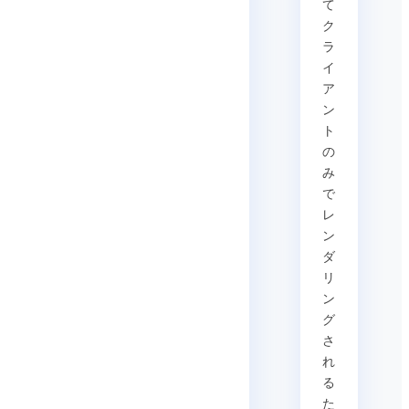
て
ク
ラ
イ
ア
ン
ト
の
み
で
レ
ン
ダ
リ
ン
グ
さ
れ
る
た