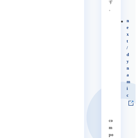
す
。
n
e
x
t
/
d
y
n
a
m
i
c
co
m
po