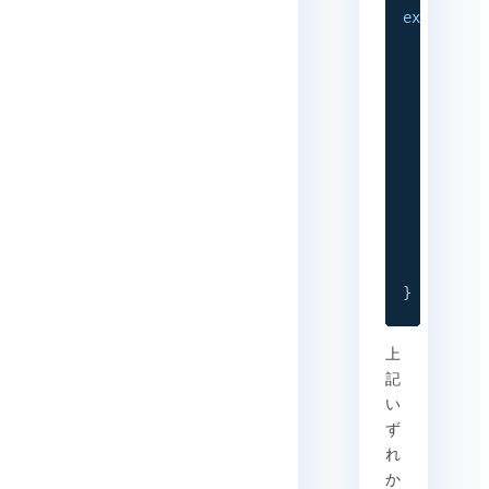
export
de
const
 v
  useEffe
(
asyn
con
con
}
)
(
)
;
}
  return 
}
上
記
い
ず
れ
か