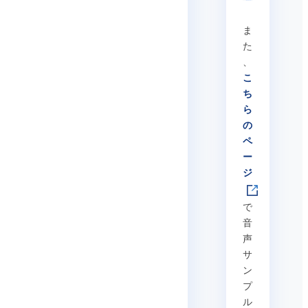
ま
た
、
こ
ち
ら
の
ペ
ー
ジ
で
音
声
サ
ン
プ
ル