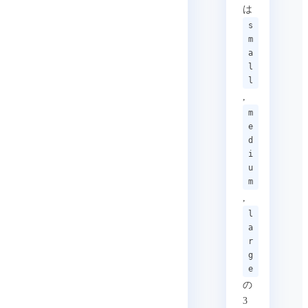
は
s
m
a
l
l
,
m
e
d
i
u
m
,
l
a
r
g
e
の
3