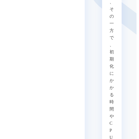
、
そ
の
一
方
で
、
初
期
化
に
か
か
る
時
間
や
C
P
U