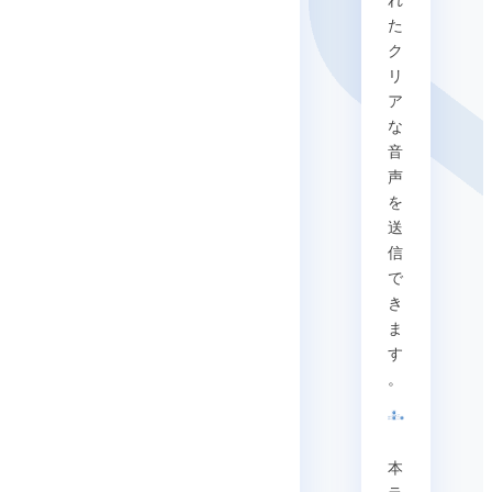
れ
た
ク
リ
ア
な
音
声
を
送
信
で
き
ま
す
。
本