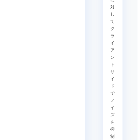
対
し
て
ク
ラ
イ
ア
ン
ト
サ
イ
ド
で
ノ
イ
ズ
を
抑
制