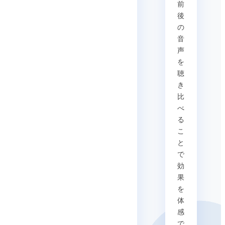
前
後
の
音
声
を
聴
き
比
べ
る
こ
と
で
効
果
を
体
感
で