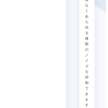
な
く
あ
ら
ゆ
る
種
類
の
ノ
イ
ズ
を
抑
制
で
き
ま
す