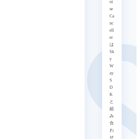
oi
se
Ca
nc
ell
er
は
Sk
y
W
ay
S
D
K
と
組
み
合
わ
せ