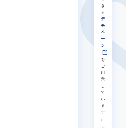
き
る
デ
モ
ペ
ー
ジ
を
ご
用
意
し
て
い
ま
す
。