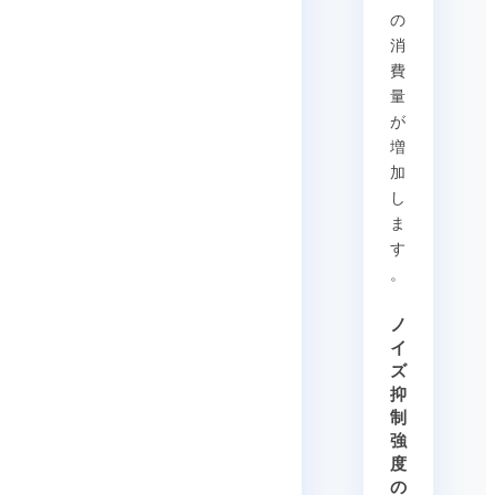
の
消
費
量
が
増
加
し
ま
す
。
ノ
イ
ズ
抑
制
強
度
の