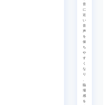
音
に
近
い
音
声
を
保
ち
や
す
く
な
り
、
臨
場
感
を