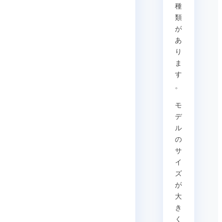
種
類
が
あ
り
ま
す
。
モ
デ
ル
の
サ
イ
ズ
が
大
き
く