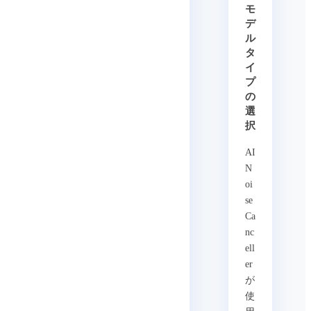
モ
デ
ル
タ
イ
プ
の
選
択
AI
N
oi
se
Ca
nc
ell
er
が
使