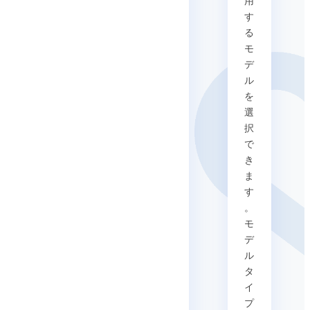
用
す
る
モ
デ
ル
を
選
択
で
き
ま
す
。
モ
デ
ル
タ
イ
プ