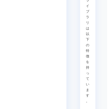
ラ
イ
ブ
ラ
リ
は
以
下
の
特
徴
を
持
っ
て
い
ま
す
。