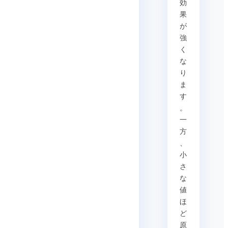
効
果
が
強
く
な
り
ま
す
。
一
方
、
小
さ
な
値
ほ
ど
原