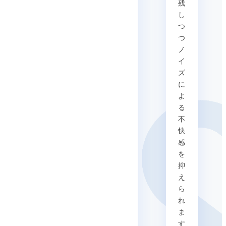
残
し
つ
つ
ノ
イ
ズ
に
よ
る
不
快
感
を
抑
え
ら
れ
ま
す