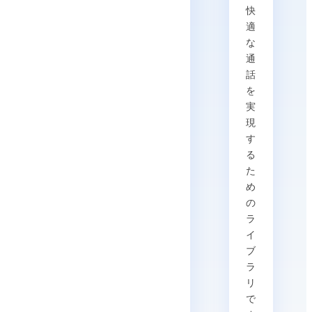
快
適
な
通
話
を
実
現
す
る
た
め
の
ラ
イ
ブ
ラ
リ
で