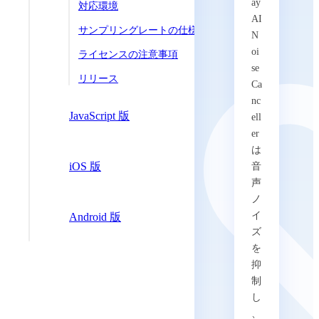
ay
対応環境
AI
サンプリングレートの仕様
N
oi
ライセンスの注意事項
se
リリース
Ca
nc
JavaScript 版
ell
er
は
iOS 版
音
声
ノ
イ
Android 版
ズ
を
抑
制
し
、