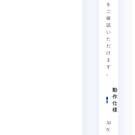
を
ご
確
認
い
た
だ
け
ま
す
。
動
作
仕
様
AI
N