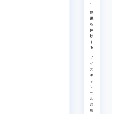
。
効
果
を
体
験
す
る
ノ
イ
ズ
キ
ャ
ン
セ
ル
適
用