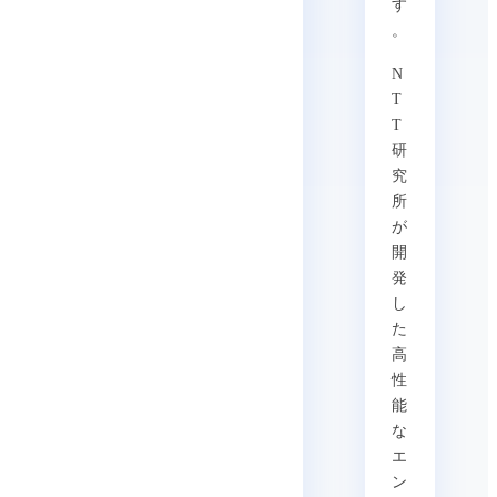
す
。
N
T
T
研
究
所
が
開
発
し
た
高
性
能
な
エ
ン