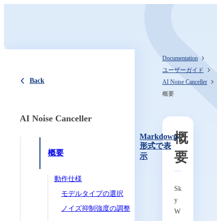
Documentation
ユーザーガイド
Back
AI Noise Canceller
概要
AI Noise Canceller
概
Markdown
形式で表
概要
要
示
動作仕様
Sk
モデルタイプの選択
y
ノイズ抑制強度の調整
W