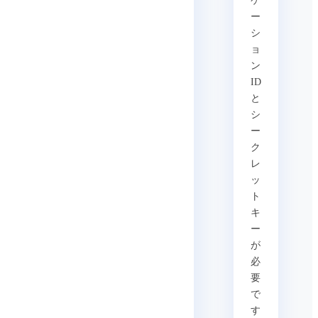
ケ
ー
シ
ョ
ン
ID
と
シ
ー
ク
レ
ッ
ト
キ
ー
が
必
要
で
す