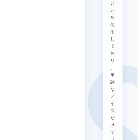
ジ
ン
を
使
用
し
て
お
り
、
単
調
な
ノ
イ
ズ
だ
け
で
は