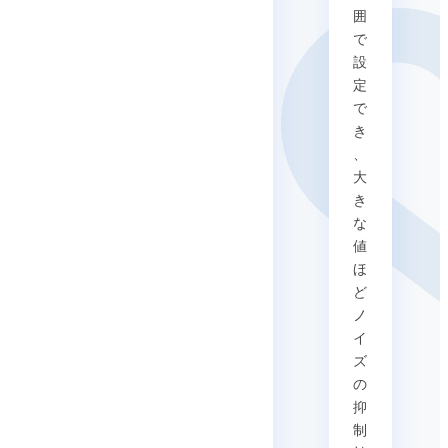
囲
で
設
定
で
き
、
大
き
な
値
ほ
ど
ノ
イ
ズ
の
抑
制