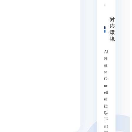
。
対
応
環
境
AI
N
oi
se
Ca
nc
ell
er
は
以
下
の