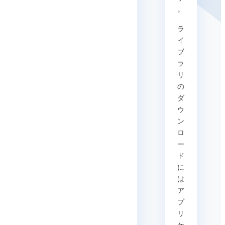
。
ラ
イ
ブ
ラ
リ
の
ダ
ウ
ン
ロ
ー
ド
に
は
ア
プ
リ