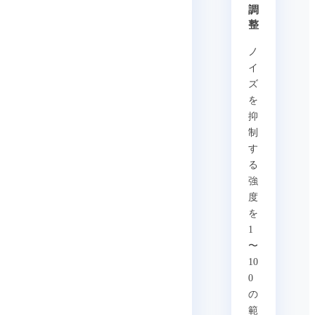
調
整
ノ
イ
ズ
を
抑
制
す
る
強
度
を
1
〜
10
0
の
範