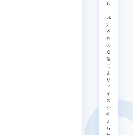
し
、
Sk
y
W
ay
の
通
信
に
よ
り
ノ
イ
ズ
が
抑
え
ら