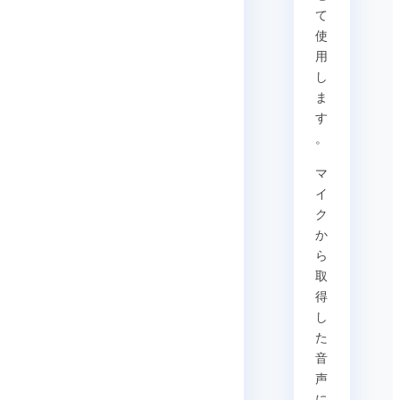
て
使
用
し
ま
す
。
マ
イ
ク
か
ら
取
得
し
た
音
声
に