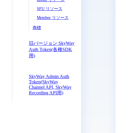
SFU リソース
Member リソース
商標
旧バージョン SkyWay
Auth Token(各種SDK
用)
SkyWay Admin Auth
Token(SkyWay
Channel API, SkyWay
Recording API用)