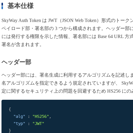
基本仕様
SkyWay Auth Token は JWT（JSON Web Token）
ペイロード部・署名部の 3 つから構成されます。ヘッダー
には発行する権限を示した情報、署名部には Base 64 URL
署名が含まれます。
ヘッダー部
ヘッダー部には、署名生成に利用するアルゴリズムを記述します
名アルゴリズムを指定できるよう規定されていますが、 SkyWay A
定に関するセキュリティ上の問題を回避するため HS256 に
{
"alg"
:
"HS256"
,
"typ"
:
"JWT"
}