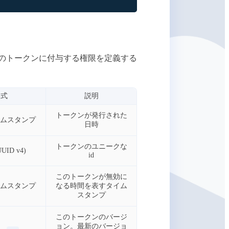
このトークンに付与する権限を定義する
形式
説明
トークンが発行された
タイムスタンプ
日時
トークンのユニークな
(UUID v4)
id
このトークンが無効に
タイムスタンプ
なる時間を表すタイム
スタンプ
このトークンのバージ
ョン。最新のバージョ