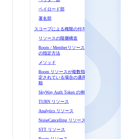
ペイロード部
署名部
スコープによる権限の付与
リソースの階層構造
Room / Memberリソース
の指定方法
メソッド
Room リソースが複数指
定されている場合の適用
順
SkyWay Auth Token の例
TURN リソース
Analytics リソース
NoiseCancelling リソース
STT リソース
Room リソース