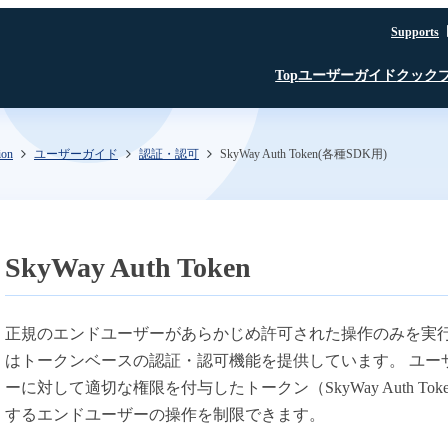
Supports
ユーザーガイド
クック
Top
ion
ユーザーガイド
認証・認可
SkyWay Auth Token(各種SDK用)
はじめに
JavaScript SDK
JavaScript SDK
JavaScript SDK
認証・認可
iOS SDK
iOS SDK
Room API ／
JavaScript SDK
Linux SDK
Linux SDK
iOS SDK
Unity SDK
Linux SDK
Channel API
Linux SDK
認証・認可
Unity SDK
SkyWay Auth Token
Recording API
SFU
TURN
文字起こし β版
正規のエンドユーザーがあらかじめ許可された操作のみを実行で
はトークンベースの認証・認可機能を提供しています。 ユー
録音・録画
AI Noise Canceller
ーに対して適切な権限を付与したトークン（SkyWay Auth Tok
するエンドユーザーの操作を制限できます。
文字起こし β版
SkyWay コンソール