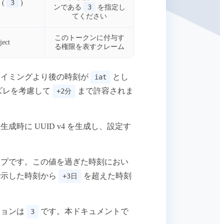
3
 (
)
3
ンである
を指定し
てください
このトークンに付与す
ject
る権限を表すクレーム
タイミングより後の時刻が
とし
iat
ズレを考慮して
まで許容されま
+2分
時に UUID v4 を生成し、設定す
プです。この値を過ぎた時刻におい
示した時刻から
を超えた時刻
+3日
ジョンは
です。本ドキュメントで
3