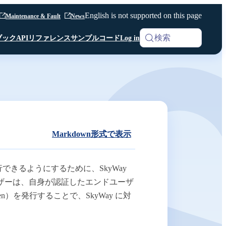
English is not supported on this page
Maintenance & Fault
News
検索
ブック
APIリファレンス
サンプルコード
Log in
iOS SDK
Analytics
Android SDK
Android SDK
Android SDK
Unity SDK
Android SDK
Python SDK β版
Python SDK β版
Room API ／
Python SDK β版
AI Noise Canceller
Markdown形式で表示
Channel API
Room API ／
Channel API
きるようにするために、SkyWay
ザーは、自身が認証したエンドユーザ
Webhook
en）を発行することで、SkyWay に対
その他 共通仕様