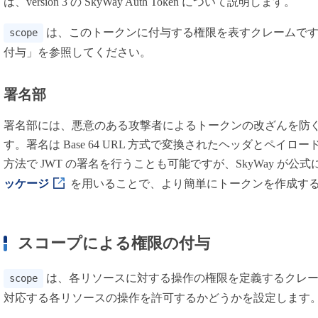
は、version 3 の SkyWay Auth Token について説明します。
は、このトークンに付与する権限を表すクレームです
scope
付与」を参照してください。
署名部
署名部には、悪意のある攻撃者によるトークンの改ざんを防ぐた
す。署名は Base 64 URL 方式で変換されたヘッダとペイ
方法で JWT の署名を行うことも可能ですが、SkyWay が公
ッケージ
を用いることで、より簡単にトークンを作成す
スコープによる権限の付与
は、各リソースに対する操作の権限を定義するクレーム
scope
対応する各リソースの操作を許可するかどうかを設定します