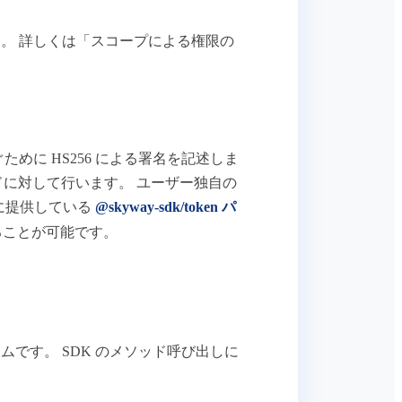
。 詳しくは「スコープによる権限の
めに HS256 による署名を記述しま
ロードに対して行います。 ユーザー独自の
式に提供している
@skyway-sdk/token パ
ることが可能です。
です。 SDK のメソッド呼び出しに
。