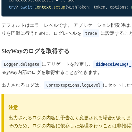
contextOpt
.
logLevel 
=
.
用語集
try
?
await
Context
.
setup
(
withToken
:
 token
,
 options
:
デフォルトはエラーレベルです。 アプリケーション開発時は
りを円滑に行うために、ログレベルを
に設定するこ
trace
SkyWayのログを取得する
にデリゲートを設定し、
Logger.delegate
didReceiveLog(_
SkyWay内部のログを取得することができます。
出力されるログは、
にセットした
ContextOptions.logLevel
注意
出力されるログの内容は予告なく変更される場合がありま
そのため、ログの内容に依存した処理を行うことは非推奨