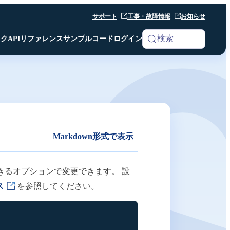
サポート
工事・故障情報
お知らせ
検索
ック
APIリファレンス
サンプルコード
ログイン
iOS SDK
Analytics
Android SDK
Android SDK
Android SDK
Unity SDK
Android SDK
Python SDK β版
Python SDK β版
Room API ／
Python SDK β版
AI Noise Canceller
Markdown形式で表示
Channel API
Room API ／
Channel API
きるオプションで変更できます。 設
ス
を参照してください。
Webhook
その他 共通仕様