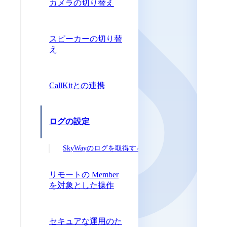
カメラの切り替え
スピーカーの切り替
え
CallKitとの連携
ログの設定
SkyWayのログを取得する
リモートの Member
を対象とした操作
セキュアな運用のた