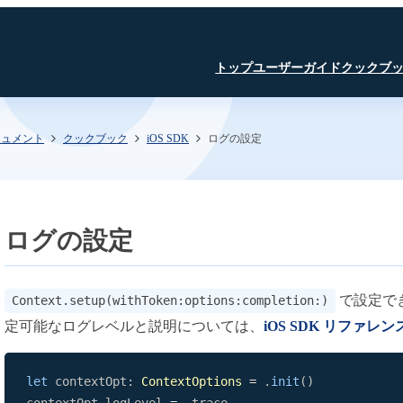
トップ
ユーザーガイド
クックブ
キュメント
クックブック
iOS SDK
ログの設定
はじめに
JavaScript SDK
JavaScript SDK
JavaScript SDK
認証・認可
iOS SDK
iOS SDK
Room API ／
JavaScript SDK
Linux SDK
Linux SDK
iOS SDK
Unity SDK
Linux SDK
Channel API
Linux SDK
認証・認可
Unity SDK
ログの設定
Recording API
SFU
TURN
文字起こし β版
で設定で
Context.setup(withToken:options:completion:)
定可能なログレベルと説明については、
iOS SDK リファレン
録音・録画
AI Noise Canceller
文字起こし β版
SkyWay コンソール
let
 contextOpt
:
ContextOptions
=
.
init
(
)