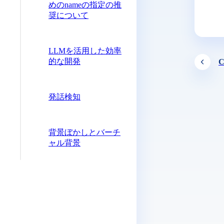
めのnameの指定の推
奨について
LLMを活用した効率
的な開発
C
発話検知
背景ぼかしとバーチ
ャル背景