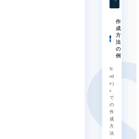
作
成
方
法
の
例
N
od
e.j
s
で
の
作
成
方
法