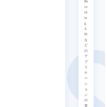
Re
co
rd
in
g
A
PI
な
ど
の
ア
プ
リ
ケ
ー
シ
ョ
ン
の
管