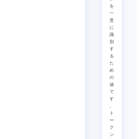
を
一
意
に
識
別
す
る
た
め
の
値
で
す
。
ト
ー
ク
ン