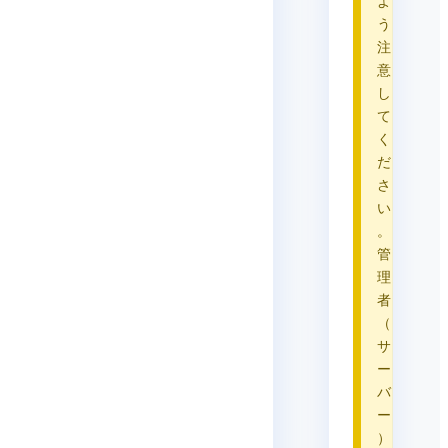
よ
う
注
意
し
て
く
だ
さ
い
。
管
理
者
（
サ
ー
バ
ー
）