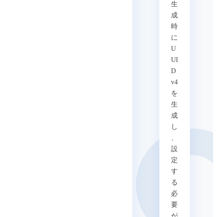
生
成
時
に
U
UI
D
v4
を
生
成
し
、
設
定
す
る
必
要
が