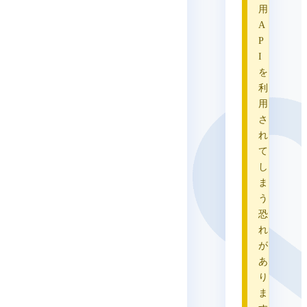
用
A
P
I
を
利
用
さ
れ
て
し
ま
う
恐
れ
が
あ
り
ま