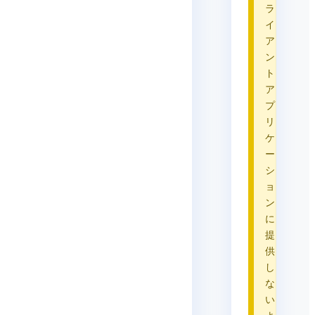
ラ
イ
ア
ン
ト
ア
プ
リ
ケ
ー
シ
ョ
ン
に
提
供
し
な
い