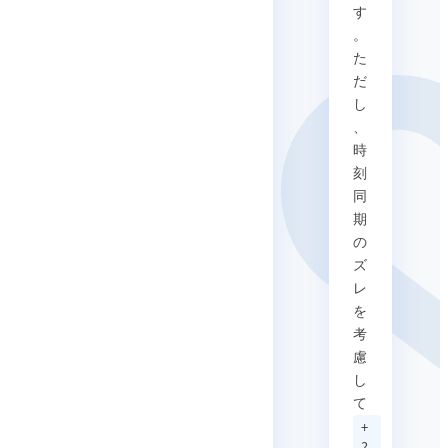
す
。
た
だ
し
、
時
刻
同
期
の
ズ
レ
を
考
慮
し
て
+
2