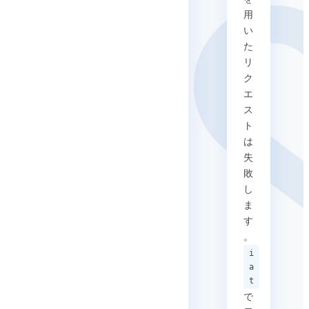
用
い
た
リ
ク
エ
ス
ト
は
失
敗
し
ま
す
。
i
a
t
で