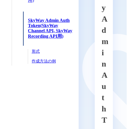
用)
y
A
SkyWay Admin Auth
Token(SkyWay
d
Channel API, SkyWay
Recording API用)
m
i
形式
作成方法の例
n
A
u
t
h
T