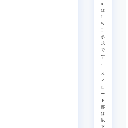
n
は
J
W
T
形
式
で
す
。
ペ
イ
ロ
ー
ド
部
は
以
下