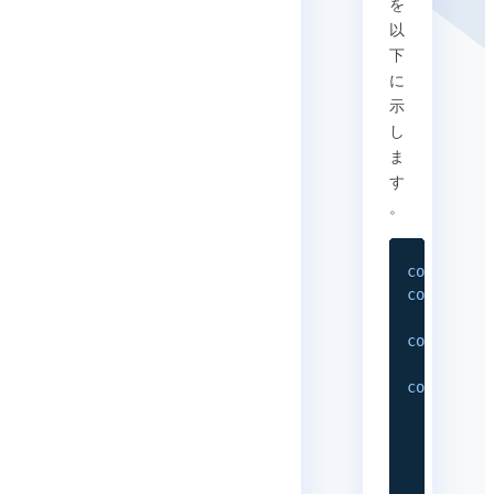
を
以
下
に
示
し
ま
す
。
const
 jwt
const
 cry
const
 now
const
 pay
iat
:
 no
jti
:
 cr
exp
:
 no
appId
: