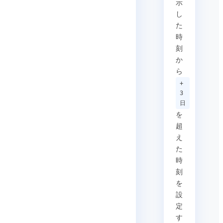
示
し
た
時
刻
か
ら
+
3
日
を
超
え
た
時
刻
を
設
定
す