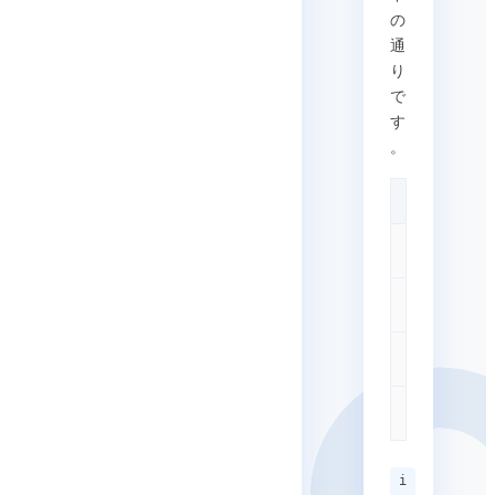
の
通
り
で
す
。
クレーム
iat
jti
exp
appId
i