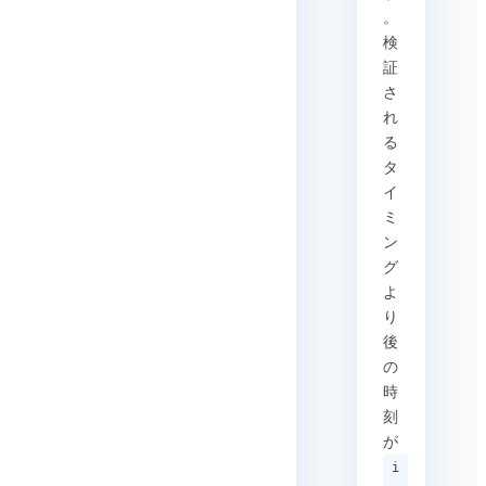
。
検
証
さ
れ
る
タ
イ
ミ
ン
グ
よ
り
後
の
時
刻
が
i