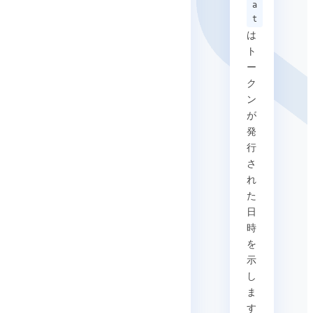
a
t
は
ト
ー
ク
ン
が
発
行
さ
れ
た
日
時
を
示
し
ま
す