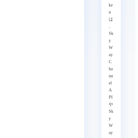
ke
n
は
、
Sk
y
W
ay
C
ha
nn
el
A
PI
や
Sk
y
W
ay