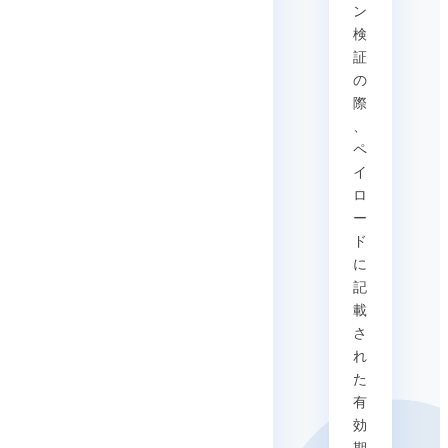
ン
検
証
の
際
、
ペ
イ
ロ
ー
ド
に
記
載
さ
れ
た
有
効