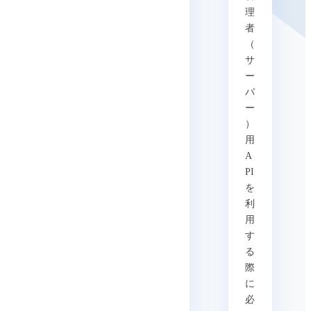
理
者
（
サ
ー
バ
ー
）
用
A
PI
を
利
用
す
る
際
に
必