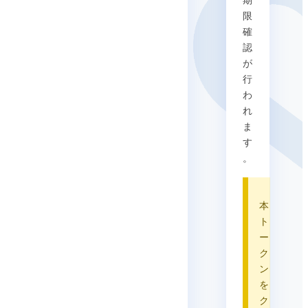
期
限
確
認
が
行
わ
れ
ま
す
。
本
ト
ー
ク
ン
を
ク