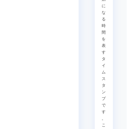
に
な
る
時
間
を
表
す
タ
イ
ム
ス
タ
ン
プ
で
す
。
こ