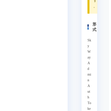
す
。
形
式
Sk
y
W
ay
A
d
mi
n
A
ut
h
To
ke