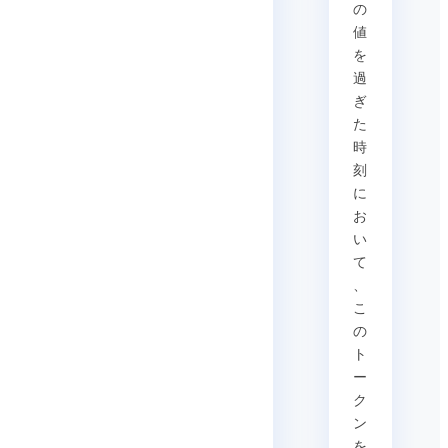
の
値
を
過
ぎ
た
時
刻
に
お
い
て
、
こ
の
ト
ー
ク
ン
を