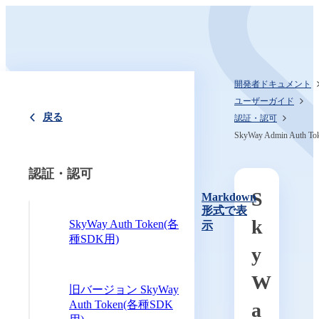
開発者ドキュメント
ユーザーガイド
戻る
認証・認可
SkyWay Admin Auth To
認証・認可
S
Markdown
形式で表
k
SkyWay Auth Token(各
示
種SDK用)
y
W
旧バージョン SkyWay
Auth Token(各種SDK
a