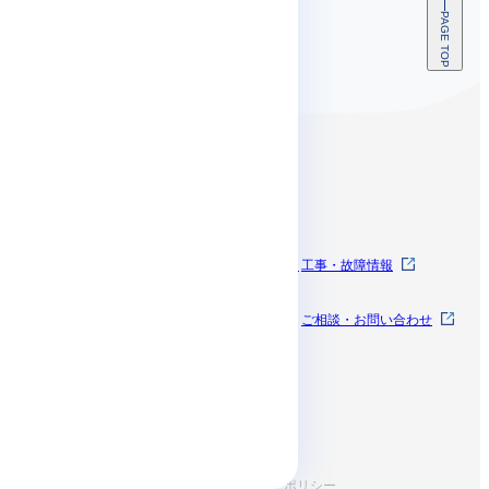
PAGE TOP
コンテンツ
SkyWayとは
SkyWayを体験する
工事・故障情報
料金
お知らせ
ご相談・お問い合わせ
開発者ドキュメン
サポート
ト
お役立ち情報
規約・ポリシー