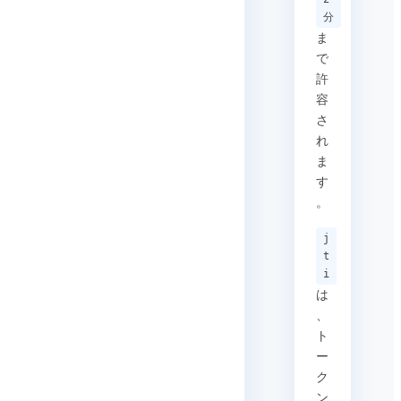
分
ま
で
許
容
さ
れ
ま
す
。
j
t
i
は
、
ト
ー
ク
ン