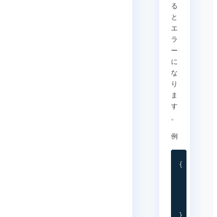
る
と
エ
ラ
ー
に
な
り
ま
す
。
例
{
"iat"
"jti"
"exp"
"appI
}