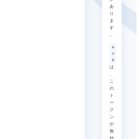
あ
り
ま
す
。
e
x
p
は
、
こ
の
ト
ー
ク
ン
が
無
効