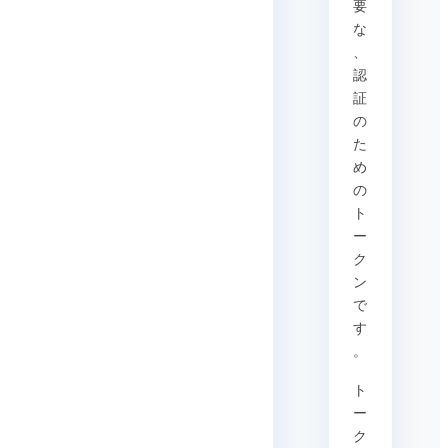
要
な
、
認
証
の
た
め
の
ト
ー
ク
ン
で
す
。
ト
ー
ク