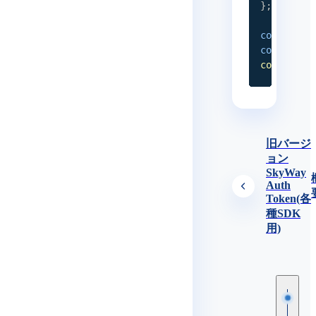
}
;
const
SEC
const
 tok
console
.
l
旧バージ
ョン
SkyWay
Auth
Token(各
種SDK
用)