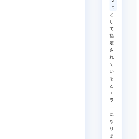
a
t
と
し
て
指
定
さ
れ
て
い
る
と
エ
ラ
ー
に
な
り
ま