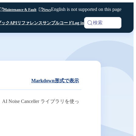
English is not supported on this page
Maintenance & Fault
News
検索
ブック
APIリファレンス
サンプルコード
Log in
iOS SDK
Analytics
Android SDK
Android SDK
Android SDK
Unity SDK
Android SDK
Python SDK β版
Python SDK β版
Room API ／
Python SDK β版
AI Noise Canceller
Markdown形式で表示
Channel API
Room API ／
Channel API
 Noise Canceller ライブラリを使っ
Webhook
その他 共通仕様