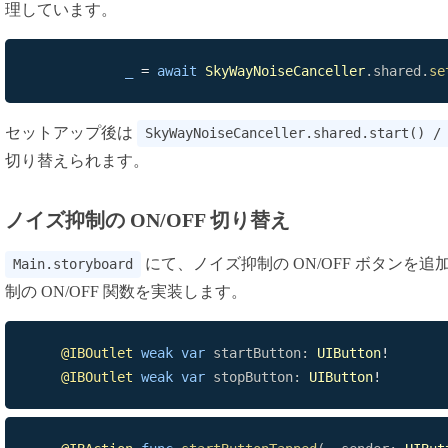
理しています。
_
=
await
SkyWayNoiseCanceller
.
shared
.
se
セットアップ後は
SkyWayNoiseCanceller.shared.start() /
切り替えられます。
ノイズ抑制の ON/OFF 切り替え
にて、ノイズ抑制の ON/OFF ボタンを
Main.storyboard
制の ON/OFF 関数を実装します。
@IBOutlet
weak
var
 startButton
:
UIButton
!
@IBOutlet
weak
var
 stopButton
:
UIButton
!