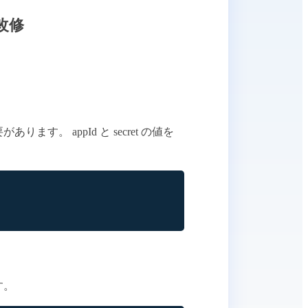
へ改修
。 appId と secret の値を
す。