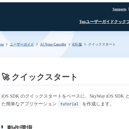
Supports
ユーザーガイド
クック
Top
ion
ユーザーガイド
AI Noise Canceller
iOS 版
クイックスタート
はじめに
JavaScript SDK
JavaScript SDK
JavaScript SDK
認証・認可
iOS SDK
iOS SDK
Room API ／
JavaScript SDK
Linux SDK
Linux SDK
iOS SDK
Unity SDK
Linux SDK
Channel API
Linux SDK
認証・認可
Unity SDK
🚀 クイックスタート
Recording API
SFU
TURN
文字起こし β版
iOS SDK のクイックスタートをベースに、SkyWay iOS SDK と AI
た簡単なアプリケーション
を作成します。
tutorial
録音・録画
AI Noise Canceller
文字起こし β版
SkyWay コンソール
動作環境