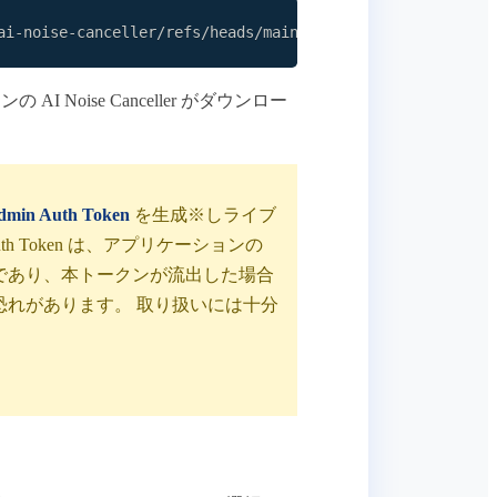
ai-noise-canceller/refs/heads/main/tools/ios/download.sh
 Noise Canceller がダウンロー
dmin Auth Token
を生成※しライブ
th Token は、アプリケーションの
であり、本トークンが流出した場合
恐れがあります。 取り扱いには十分