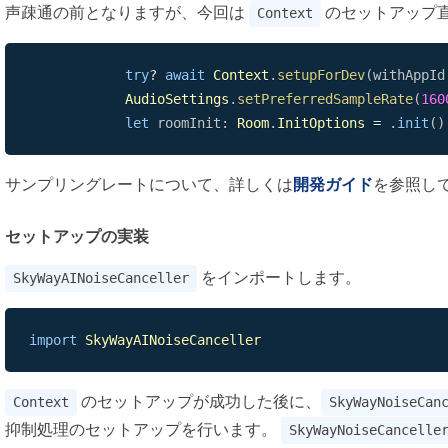
声疎通の前となりますが、今回は
のセットアップ
Context
try
?
await
Context
.
setupForDev
(
withAppId
AudioSettings
.
setPreferredSampleRate
(
160
let
 roomInit
:
Room
.
InitOptions
=
.
init
(
)
サンプリングレートについて、詳しくは
開発ガイド
を参照し
セットアップの実装
をインポートします。
SkyWayAINoiseCanceller
import
SkyWayAINoiseCanceller
のセットアップが成功した後に、
Context
SkyWayNoiseCan
抑制処理のセットアップを行います。
SkyWayNoiseCancelle