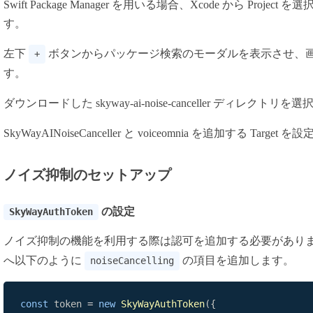
Swift Package Manager を用いる場合、Xcode から Project を選
す。
左下
ボタンからパッケージ検索のモーダルを表示させ、
+
す。
ダウンロードした skyway-ai-noise-canceller ディレクトリを選
SkyWayAINoiseCanceller と voiceomnia を追加する Target
ノイズ抑制のセットアップ
の設定
SkyWayAuthToken
ノイズ抑制の機能を利用する際は認可を追加する必要があり
へ以下のように
の項目を追加します。
noiseCancelling
const
 token 
=
new
SkyWayAuthToken
(
{