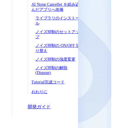
AI Noise Canceller を組み込
んだアプリへ改修
ライブラリのインストー
ル
ノイズ抑制のセットアッ
プ
ノイズ抑制の ON/OFF 切
り替え
ノイズ抑制の強度変更
ノイズ抑制の解除
(Dispose)
Tutorial完成コード
おわりに
開発ガイド