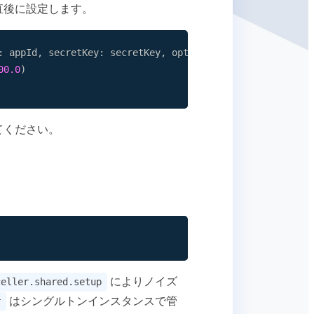
直後に設定します。
:
 appId
,
 secretKey
:
 secretKey
,
 options
:
 contextOpt
)
00.0
)
てください。
によりノイズ
celler.shared.setup
はシングルトンインスタンスで管
r