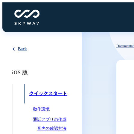
Documentat
Back
iOS 版
クイックスタート
動作環境
通話アプリの作成
音声の確認方法