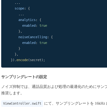
...
scope
:
{
...
analytics
:
{
enabled
:
true
}
,
noiseCancelling
:
{
enabled
:
true
}
}
,
}
)
.
encode
(
secret
)
;
サンプリングレートの設定
ノイズ抑制では、通話品質および処理の最適化のためにサンプリン
推奨します。
にて、サンプリングレートを 16kH
ViewController.swift