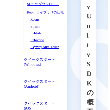
SDK のダウンロード
y
Room ライブラリの仕様
U
Room
n
Stream
Publish
i
Subscribe
t
SkyWay Auth Token
y
クイックスタート
S
(Windows)
D
クイックスタート
K
(Android)
の
概
クイックスタート
(iOS)