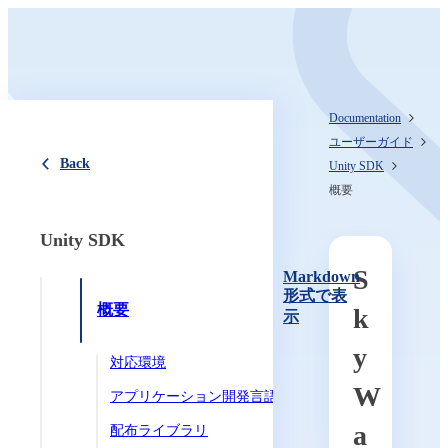
Documentation
ユーザーガイド
Back
Unity SDK
概要
Unity SDK
S
Markdown
形式で表
概要
k
示
y
対応環境
W
アプリケーション開発言語
a
配布ライブラリ