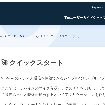
Supports
ユーザーガイド
クック
Top
ion
ユーザーガイド
Unity SDK
クイックスタート(iOS)
はじめに
JavaScript SDK
JavaScript SDK
JavaScript SDK
認証・認可
iOS SDK
iOS SDK
Room API ／
JavaScript SDK
Linux SDK
Linux SDK
iOS SDK
Unity SDK
Linux SDK
Channel API
Linux SDK
認証・認可
Unity SDK
🚀 クイックスタート
Recording API
SFU
TURN
文字起こし β版
SkyWay のメディア通信を体験できるシンプルなサンプル
録音・録画
AI Noise Canceller
ここでは、デバイスのマイク音源とテクスチャを SFU サー
て音声の再生と映像の描画するというアプリケーションを作
文字起こし β版
SkyWay コンソール
このクイックスタートはシミュレータで実行します。 また、実