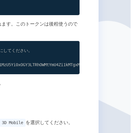
が生成されます。このトークンは後程使うので
1MzU5Yi0xOGY3LTRhOWMtYmU4Zi1kMTgxMTQ0OTY1MjMiLCJpYXQiOjE
。
を選択してください。
3D Mobile