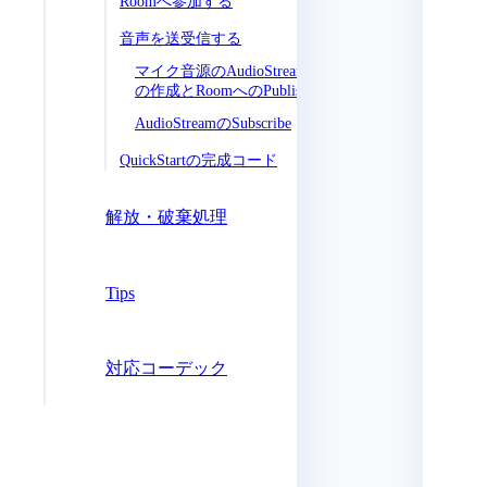
Roomへ参加する
音声を送受信する
マイク音源のAudioStream
の作成とRoomへのPublish
AudioStreamのSubscribe
QuickStartの完成コード
解放・破棄処理
Tips
対応コーデック