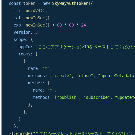
const
 token 
=
new
SkyWayAuthToken
(
{
jti
:
uuidV4
(
)
,
iat
:
nowInSec
(
)
,
exp
:
nowInSec
(
)
+
60
*
60
*
24
,
version
:
3
,
scope
:
{
appId
:
"ここにアプリケーションIDをペーストしてください
rooms
:
[
{
name
:
"*"
,
methods
:
[
"create"
,
"close"
,
"updateMetadata
member
:
{
name
:
"*"
,
methods
:
[
"publish"
,
"subscribe"
,
"updateM
}
,
}
,
]
,
}
,
}
)
.
encode
(
"ここにシークレットキーをペーストしてください"
)