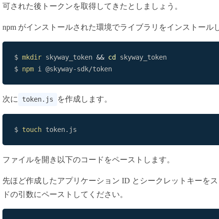
可された後トークンを取得してきたとしましょう。
npm がインストールされた環境でライブラリをインストール
$ 
mkdir
 skyway_token 
&&
cd
$ 
npm
 i @skyway-sdk/token
次に
を作成します。
token.js
$ 
touch
 token.js
ファイルを開き以下のコードをペーストします。
先ほど作成したアプリケーション ID とシークレットキーを
ドの引数にペーストしてください。