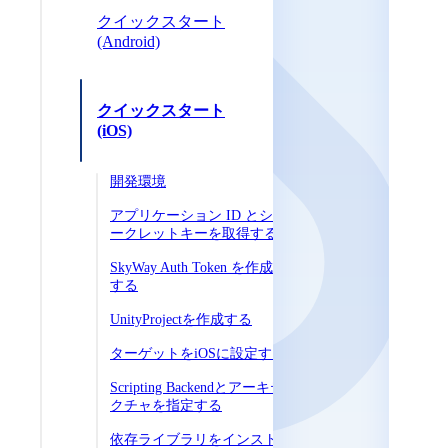
クイックスタート
(Android)
クイックスタート
(iOS)
開発環境
アプリケーション ID とシ
ークレットキーを取得する
SkyWay Auth Token を作成
する
UnityProjectを作成する
ターゲットをiOSに設定する
Scripting Backendとアーキテ
クチャを指定する
依存ライブラリをインスト