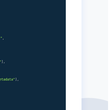
"
,
"
]
,
etadata"
]
,
;