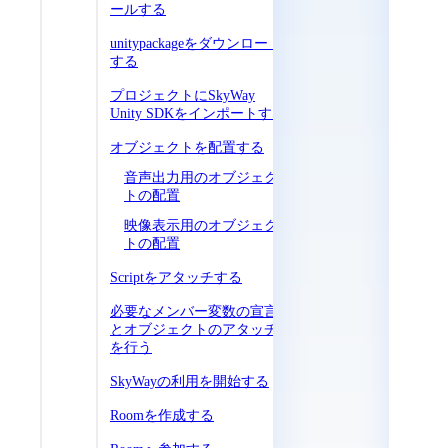
ールする
unitypackageをダウンロード
する
プロジェクトにSkyWay
Unity SDKをインポートする
オブジェクトを配置する
音声出力用のオブジェク
トの配置
映像表示用のオブジェク
トの配置
Scriptをアタッチする
必要なメンバー変数の宣言
とオブジェクトのアタッチ
を行う
SkyWayの利用を開始する
Roomを作成する