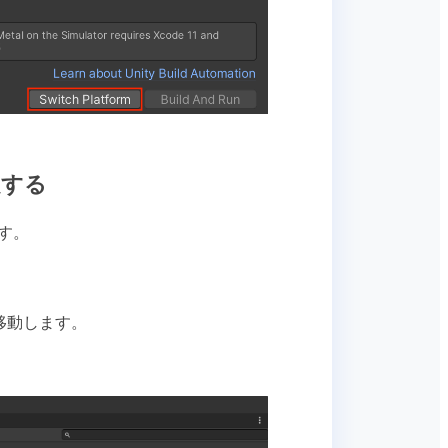
定する
す。
移動します。