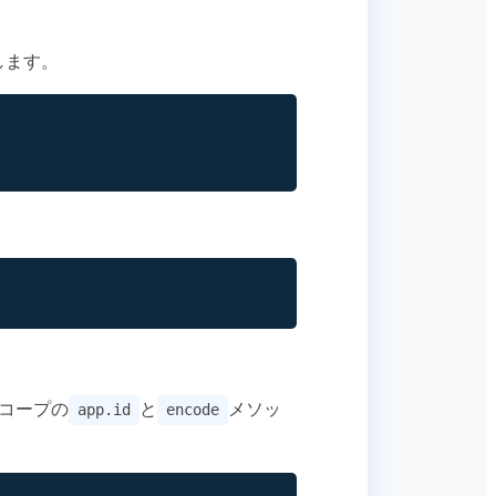
します。
スコープの
と
メソッ
app.id
encode