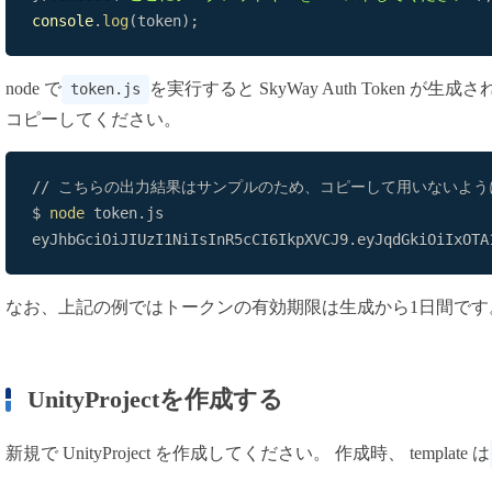
console
.
log
(
token
)
;
node で
を実行すると SkyWay Auth Token 
token.js
コピーしてください。
$ 
node
eyJhbGciOiJIUzI1NiIsInR5cCI6IkpXVCJ9.eyJqdGkiOiIxOTA
なお、上記の例ではトークンの有効期限は生成から1日間です
UnityProjectを作成する
新規で UnityProject を作成してください。 作成時、 template は