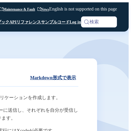
English is not supported on this page
Maintenance & Fault
News
検索
ブック
APIリファレンス
サンプルコード
Log in
iOS SDK
Analytics
Android SDK
Android SDK
Android SDK
Unity SDK
Android SDK
Python SDK β版
Python SDK β版
Room API ／
Python SDK β版
AI Noise Canceller
Markdown形式で表示
Channel API
Room API ／
Channel API
アプリケーションを作成します。
Webhook
バーに送信し、それぞれを自分が受信し
ります。
その他 共通仕様
行にはXcodeが必要です。