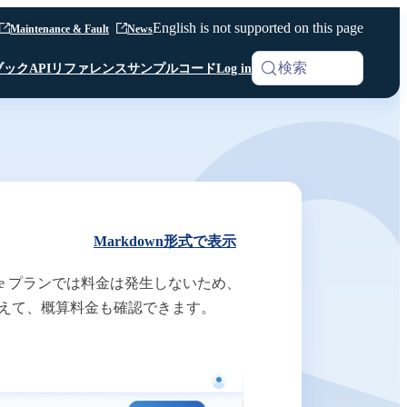
English is not supported on this page
Maintenance & Fault
News
検索
ブック
APIリファレンス
サンプルコード
Log in
iOS SDK
Analytics
Android SDK
Android SDK
Android SDK
Unity SDK
Android SDK
Python SDK β版
Python SDK β版
Room API ／
Python SDK β版
AI Noise Canceller
Markdown形式で表示
Channel API
Room API ／
e プランでは料金は発生しないため、
Channel API
量に加えて、概算料金も確認できます。
Webhook
その他 共通仕様