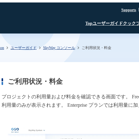
Supports
ユーザーガイド
クック
Top
ion
ユーザーガイド
SkyWay コンソール
ご利用状況・料金
はじめに
JavaScript SDK
JavaScript SDK
JavaScript SDK
認証・認可
iOS SDK
iOS SDK
Room API ／
JavaScript SDK
Linux SDK
Linux SDK
iOS SDK
Unity SDK
Linux SDK
Channel API
Linux SDK
認証・認可
Unity SDK
ご利用状況・料金
Recording API
プロジェクトの利用量および料金を確認できる画面です。 Fre
SFU
TURN
文字起こし β版
利用量のみが表示されます。 Enterprise プランでは利用
録音・録画
AI Noise Canceller
文字起こし β版
SkyWay コンソール