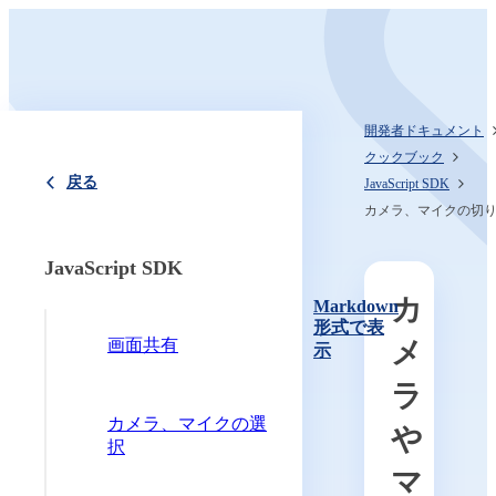
開発者ドキュメント
クックブック
戻る
JavaScript SDK
カメラ、マイクの切
JavaScript SDK
カ
Markdown
形式で表
画面共有
メ
示
ラ
カメラ、マイクの選
や
択
マ