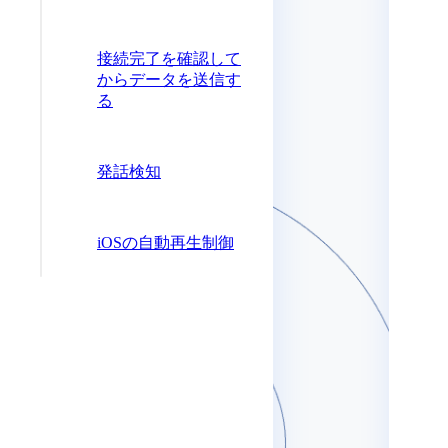
接続完了を確認して
からデータを送信す
る
発話検知
iOSの自動再生制御