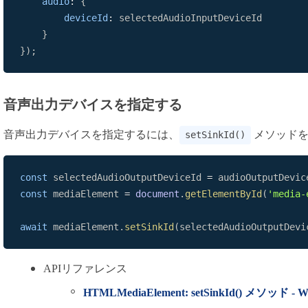
audio
:
{
deviceId
:
}
}
)
;
音声出力デバイスを指定する
音声出力デバイスを指定するには、
メソッドを
setSinkId()
const
 selectedAudioOutputDeviceId 
=
 audioOutputDevic
const
 mediaElement 
=
document
.
getElementById
(
'media-
await
 mediaElement
.
setSinkId
(
selectedAudioOutputDevi
APIリファレンス
HTMLMediaElement: setSinkId() メソッド - W