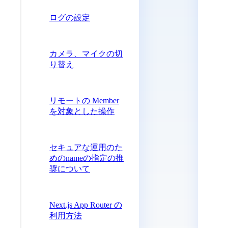
ログの設定
カメラ、マイクの切
り替え
リモートの Member
を対象とした操作
セキュアな運用のた
めのnameの指定の推
奨について
Next.js App Router の
利用方法