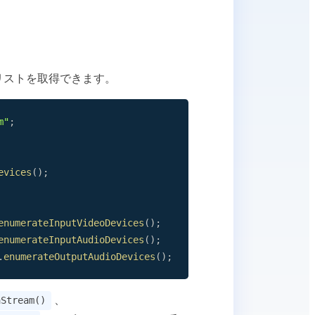
リストを取得できます。
m"
;
evices
(
)
;
enumerateInputVideoDevices
(
)
;
enumerateInputAudioDevices
(
)
;
.
enumerateOutputAudioDevices
(
)
;
、
aStream()