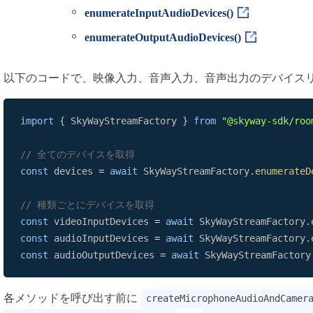
enumerateInputAudioDevices()
enumerateOutputAudioDevices()
以下のコードで、映像入力、音声入力、音声出力のデバイス
import
{
SkyWayStreamFactory
}
from
"@skyway-sdk/roo
// 全てのデバイスを取得
const
 devices 
=
await
SkyWayStreamFactory
.
enumerateD
// 種類ごとにデバイスを取得
const
 videoInputDevices 
=
await
SkyWayStreamFactory
.
const
 audioInputDevices 
=
await
SkyWayStreamFactory
.
const
 audioOutputDevices 
=
await
SkyWayStreamFactory
各メソッドを呼び出す前に
createMicrophoneAudioAndCamer