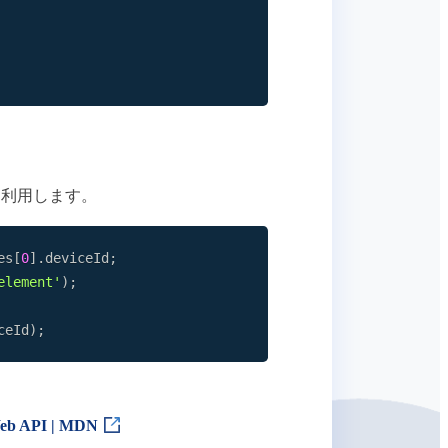
利用します。
es
[
0
]
.
deviceId
;
element'
)
;
ceId
)
;
eb API | MDN