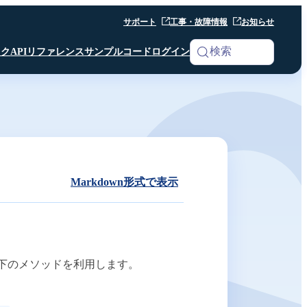
サポート
工事・故障情報
お知らせ
検索
ック
APIリファレンス
サンプルコード
ログイン
iOS SDK
Analytics
Android SDK
Android SDK
Android SDK
Unity SDK
Android SDK
Python SDK β版
Python SDK β版
Room API ／
Python SDK β版
AI Noise Canceller
Markdown形式で表示
Channel API
Room API ／
Channel API
Webhook
下のメソッドを利用します。
その他 共通仕様