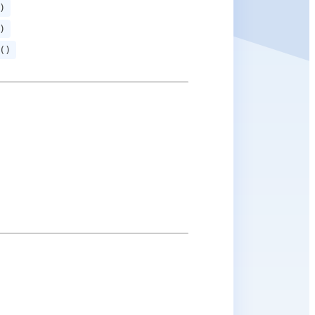
)
)
()