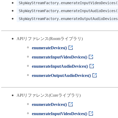
SkyWayStreamFactory.enumerateInputVideoDevices(
用語集
SkyWayStreamFactory.enumerateInputAudioDevices(
SkyWayStreamFactory.enumerateOutputAudioDevices
APIリファレンス(Roomライブラリ)
enumerateDevices()
enumerateInputVideoDevices()
enumerateInputAudioDevices()
enumerateOutputAudioDevices()
APIリファレンス(Coreライブラリ)
enumerateDevices()
enumerateInputVideoDevices()