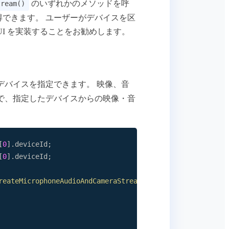
のいずれかのメソッドを呼
tream()
できます。 ユーザーがデバイスを区
I を実装することをお勧めします。
デバイスを指定できます。 映像、音
で、指定したデバイスからの映像・音
[
0
]
.
deviceId
;
[
0
]
.
deviceId
;
reateMicrophoneAudioAndCameraStream
(
{