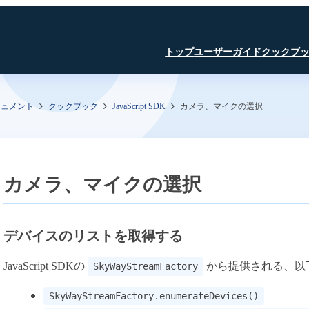
トップ
ユーザーガイド
クックブ
キュメント
クックブック
JavaScript SDK
カメラ、マイクの選択
はじめに
JavaScript SDK
JavaScript SDK
JavaScript SDK
認証・認可
iOS SDK
iOS SDK
Room API ／
JavaScript SDK
Linux SDK
Linux SDK
iOS SDK
Unity SDK
Linux SDK
Channel API
Linux SDK
認証・認可
Unity SDK
カメラ、マイクの選択
Recording API
SFU
TURN
文字起こし β版
デバイスのリストを取得する
録音・録画
AI Noise Canceller
JavaScript SDKの
から提供される、以
SkyWayStreamFactory
文字起こし β版
SkyWay コンソール
SkyWayStreamFactory.enumerateDevices()