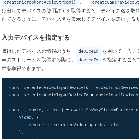
、
createMicrophoneAudioStream()
createCameraVideoS
び出してデバイスの使用許可を取得すると、デバイス名を取得
別できるように、デバイス名を表示してデバイスを選択する U
入力デバイスを指定する
取得したデバイスの情報のうち、
を用いて、入力
deviceId
声のストリームを取得する際に、
を指定すること
deviceId
声を取得できます。
const
 selectedVideoInputDeviceId 
=
 videoInputDevices
const
 selectedAudioInputDeviceId 
=
 audioInputDevices
const
{
 audio
,
 video 
}
=
await
SkyWayStreamFactory
.
c
video
:
{
deviceId
:
}
,