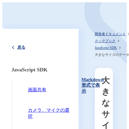
開発者ドキュメント
クックブック
戻る
JavaScript SDK
大きなサイズのデー
JavaScript SDK
大
Markdown
形式で表
画面共有
き
示
な
カメラ、マイクの選
サ
択
イ