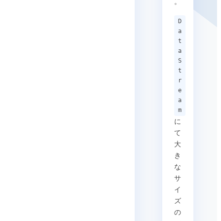
。
D
a
t
a
S
t
r
e
a
m
に
て
大
き
な
サ
イ
ズ
の