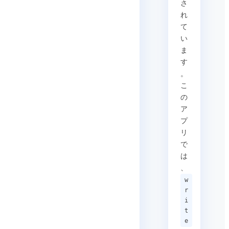
さ
れ
て
い
ま
す
。
こ
の
ア
プ
リ
で
は
、
w
r
i
t
e