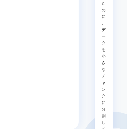
た
め
に
、
デ
ー
タ
を
小
さ
な
チ
ャ
ン
ク
に
分
割
し