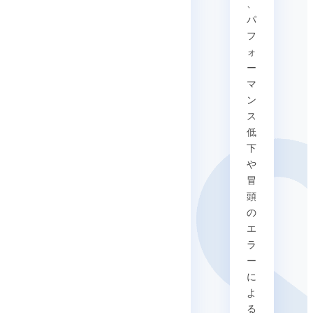
、
パ
フ
ォ
ー
マ
ン
ス
低
下
や
冒
頭
の
エ
ラ
ー
に
よ
る