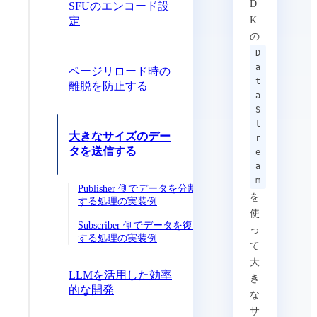
D
SFUのエンコード設
定
K
の
D
a
ページリロード時の
t
離脱を防止する
a
S
t
大きなサイズのデー
r
タを送信する
e
a
m
Publisher 側でデータを分割
を
する処理の実装例
使
Subscriber 側でデータを復元
っ
する処理の実装例
て
大
LLMを活用した効率
き
的な開発
な
サ