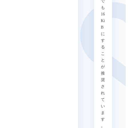
で
も
16
Ki
B
に
す
る
こ
と
が
推
奨
さ
れ
て
い
ま
す
。