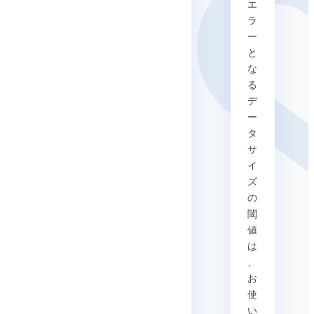
エ
ラ
ー
と
な
る
デ
ー
タ
サ
イ
ズ
の
閾
値
は
、
お
使
い