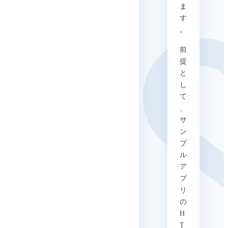
ま
す
。
前
提
と
し
て
、
サ
ン
プ
ル
ア
プ
リ
の
H
T