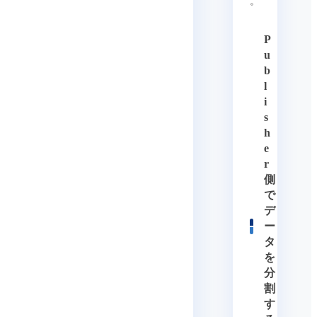
。
P
u
b
l
i
s
h
e
r
側
で
デ
ー
タ
を
分
割
す