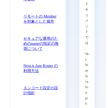
ド
キ
ュ
リモートの Member
メ
を対象とした操作
ン
ト
で
セキュアな運用のた
は
めのnameの指定の推
奨について
、
Sk
y
W
Next.js App Router の
利用方法
ay
Ja
va
Sc
エンコード設定の設
計指針
ri
pt
S