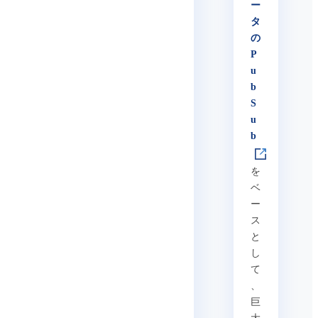
ー
タ
の
P
u
b
S
u
b
を
ベ
ー
ス
と
し
て
、
巨