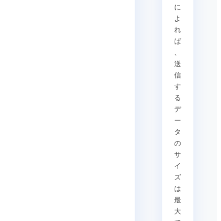
に
よ
れ
ば
、
送
信
す
る
デ
ー
タ
の
サ
イ
ズ
は
最
大