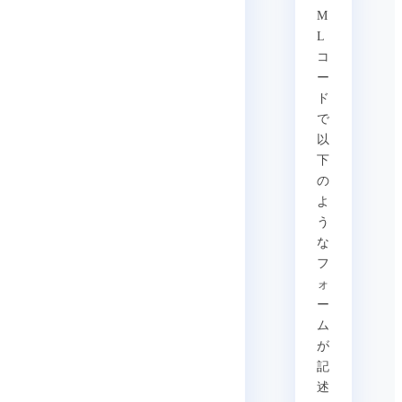
M
L
コ
ー
ド
で
以
下
の
よ
う
な
フ
ォ
ー
ム
が
記
述