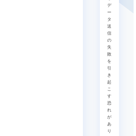
デ
ー
タ
送
信
の
失
敗
を
引
き
起
こ
す
恐
れ
が
あ
り