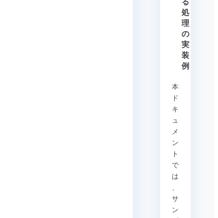
る
処
理
の
実
装
例
本
ド
キ
ュ
メ
ン
ト
で
は
、
サ
ン