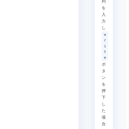
列
を
入
力
し
w
r
i
t
e
ボ
タ
ン
を
押
下
し
た
場
合