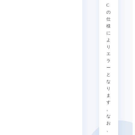
C
の
仕
様
に
よ
り
エ
ラ
ー
と
な
り
ま
す
。
な
お
、