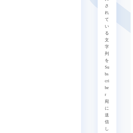
さ
れ
て
い
る
文
字
列
を
Su
bs
cri
be
r
宛
に
送
信
し