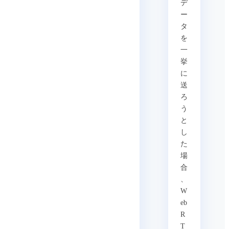
デ
ー
タ
を
一
挙
に
送
ろ
う
と
し
た
場
合
、
W
eb
R
T