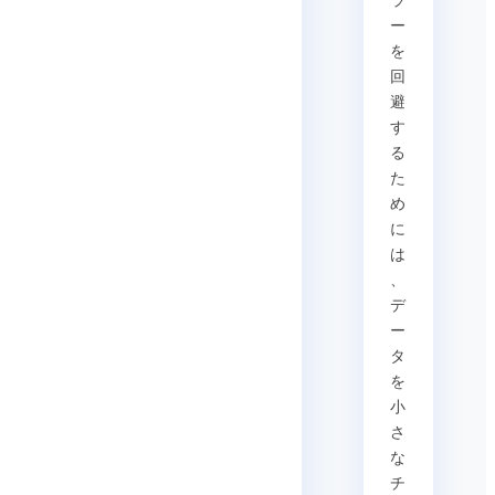
ラ
ー
を
回
避
す
る
た
め
に
は
、
デ
ー
タ
を
小
さ
な
チ