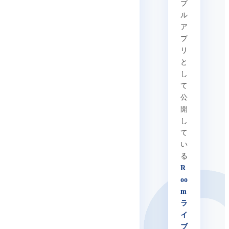
プ
ル
ア
プ
リ
と
し
て
公
開
し
て
い
る
R
oo
m
ラ
イ
ブ