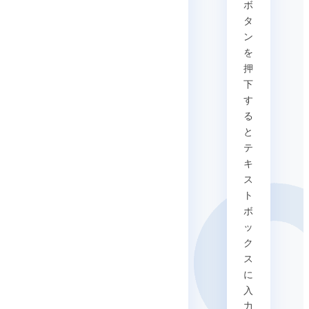
ボ
タ
ン
を
押
下
す
る
と
テ
キ
ス
ト
ボ
ッ
ク
ス
に
入
力