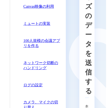
ズ
Canvas映像の利用
の
ミュートの実装
デ
ー
100人規模の会議アプ
タ
リを作る
を
送
ネットワーク切断の
ハンドリング
信
す
ログの設定
る
カメラ、マイクの切
本
り替え