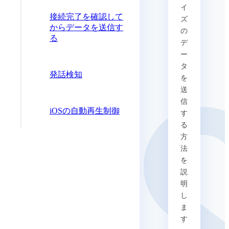
イ
接続完了を確認して
ズ
からデータを送信す
の
る
デ
ー
タ
発話検知
を
送
信
iOSの自動再生制御
す
る
方
法
を
説
明
し
ま
す