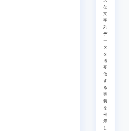
大
な
文
字
列
デ
ー
タ
を
送
受
信
す
る
実
装
を
例
示
し