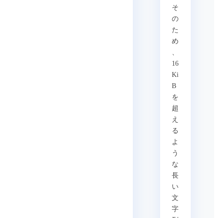
そ
の
た
め
、
16
Ki
B
を
超
え
る
よ
う
な
長
い
文
字