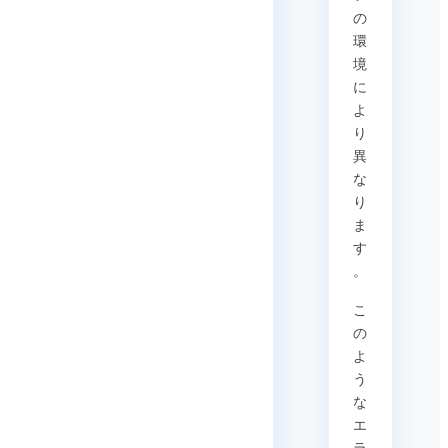
の
環
境
に
よ
り
異
な
り
ま
す
。
こ
の
よ
う
な
エ