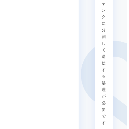
ャ
ン
ク
に
分
割
し
て
送
信
す
る
処
理
が
必
要
で
す