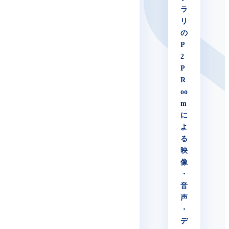
ラ
リ
の
P
2
P
R
oo
m
に
よ
る
映
像
・
音
声
・
デ