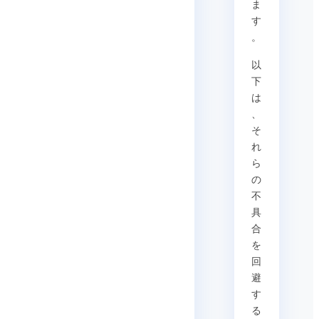
ま
す
。
以
下
は
、
そ
れ
ら
の
不
具
合
を
回
避
す
る