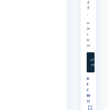
ま
す
。
in
de
x.
ht
ml
write dat
<
button
i
R
F
C
88
31