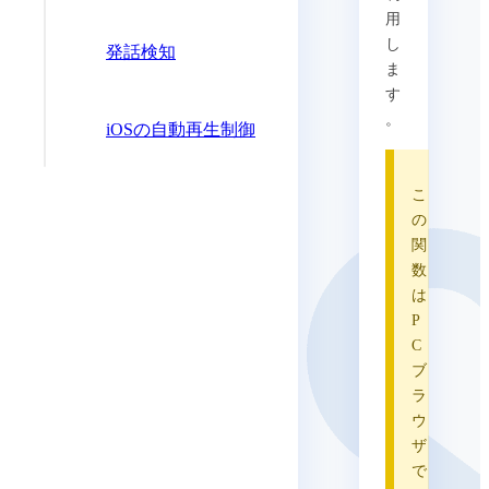
用
し
発話検知
ま
す
。
iOSの自動再生制御
こ
の
関
数
は
P
C
ブ
ラ
ウ
ザ
で