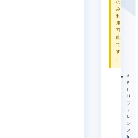
の
み
利
用
可
能
で
す
。
A
P
I
リ
フ
ァ
レ
ン
ス
h