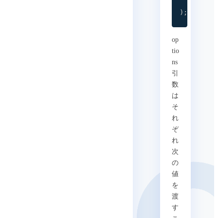
}
)
;
op
tio
ns
引
数
は
そ
れ
ぞ
れ
次
の
値
を
渡
す