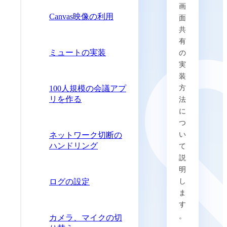
画
Canvas映像の利用
面
共
有
ミュートの実装
の
実
装
100人規模の会議アプ
方
リを作る
法
に
つ
ネットワーク切断の
い
ハンドリング
て
説
明
ログの設定
し
ま
す
。
カメラ、マイクの切