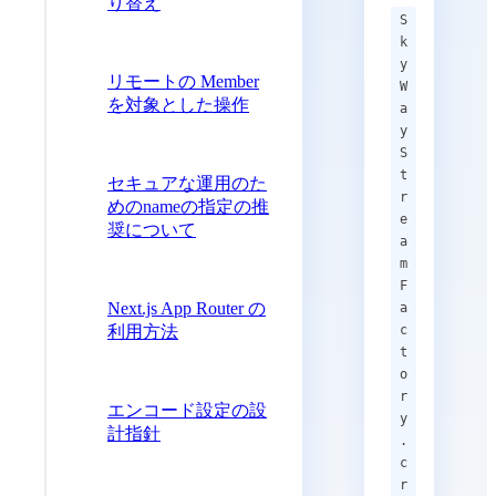
り替え
S
k
y
リモートの Member
W
を対象とした操作
a
y
S
t
セキュアな運用のた
r
めのnameの指定の推
e
奨について
a
m
F
Next.js App Router の
a
利用方法
c
t
o
r
エンコード設定の設
y
計指針
.
c
r