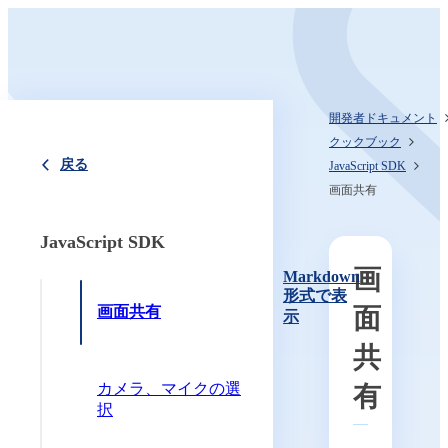
開発者ドキュメント
クックブック
戻る
JavaScript SDK
画面共有
JavaScript SDK
画
Markdown
形式で表
画面共有
面
示
共
カメラ、マイクの選
有
択