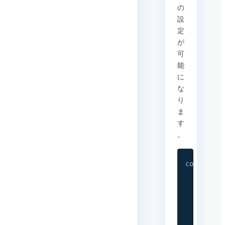
の
設
定
が
可
能
に
な
り
ま
す
。
const
{
 a
{
aud
vid
d
}