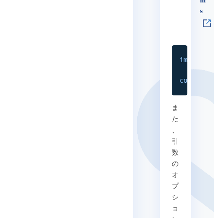
m
s
import
{
S
const
{
 v
ま
た
、
引
数
の
オ
プ
シ
ョ