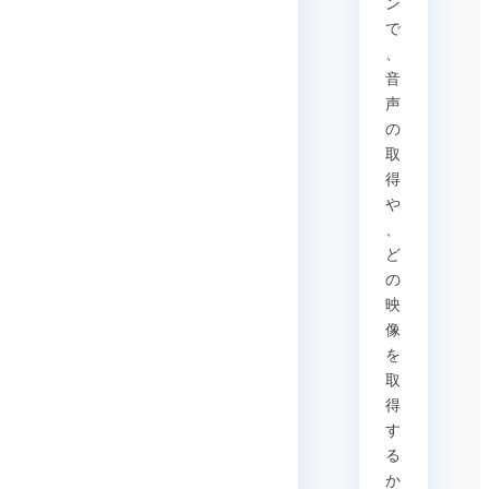
ン
で
、
音
声
の
取
得
や
、
ど
の
映
像
を
取
得
す
る
か