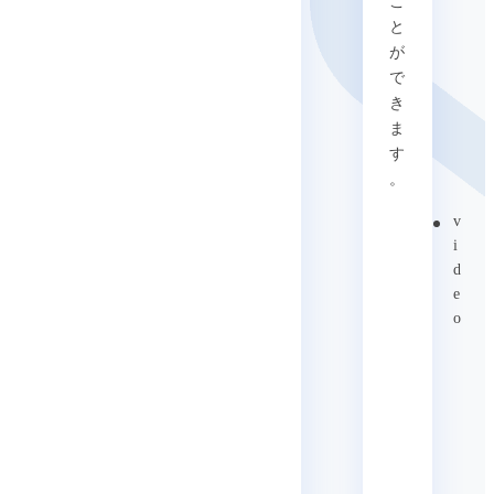
こ
と
が
で
き
ま
す
。
v
i
d
e
o