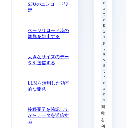
e
SFUのエンコード設
a
定
t
e
D
ページリロード時の
i
離脱を防止する
s
p
l
a
大きなサイズのデー
y
タを送信する
S
t
r
LLMを活用した効率
e
的な開発
a
m
s
関
接続完了を確認して
数
からデータを送信す
を
る
利