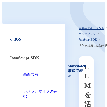
開発者ドキュメント
クックブック
戻る
JavaScript SDK
LLMを活用した効率
JavaScript SDK
L
Markdown
形式で表
画面共有
L
示
M
カメラ、マイクの選
を
択
活