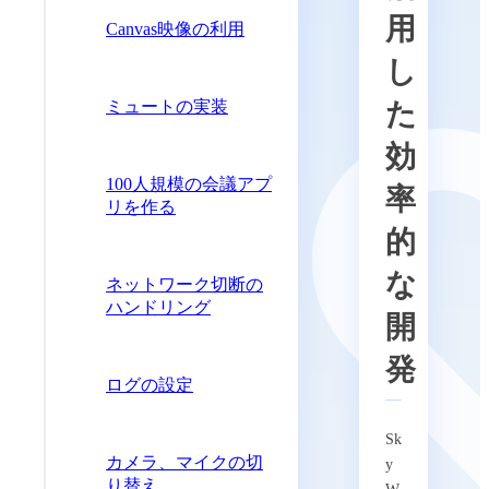
用
Canvas映像の利用
し
ミュートの実装
た
効
100人規模の会議アプ
率
リを作る
的
な
ネットワーク切断の
ハンドリング
開
発
ログの設定
Sk
カメラ、マイクの切
y
り替え