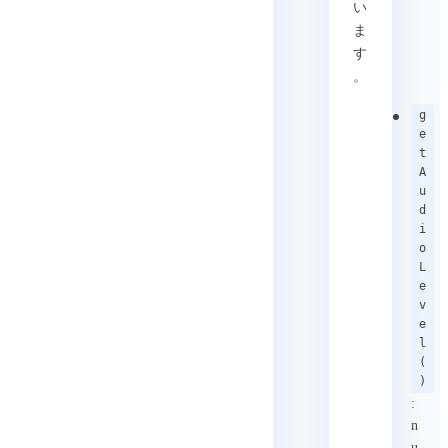
い
ま
す
。
g
e
t
A
u
d
i
o
L
e
v
e
l
(
)
:
n
u