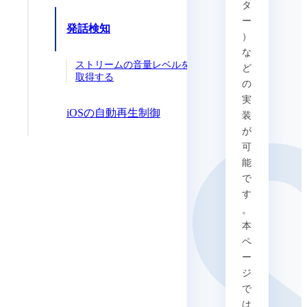
タ
ー
発話検知
）
な
ストリームの音量レベルを
ど
取得する
の
実
iOSの自動再生制御
装
が
可
能
で
す
。
本
ペ
ー
ジ
で
は