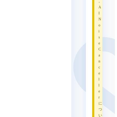
。
A
I
N
o
i
s
e
C
a
n
c
e
l
l
e
r
に
つ
い