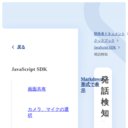
開発者ドキュメント
クックブック
戻る
JavaScript SDK
発話検知
JavaScript SDK
発
Markdown
形式で表
画面共有
話
示
検
カメラ、マイクの選
知
択