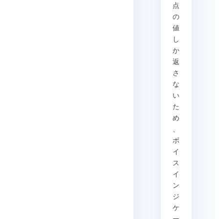
点
の
値
し
か
返
さ
な
い
た
め
、
ボ
イ
ス
イ
ン
ジ
ケ