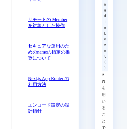
A
u
d
リモートの Member
i
を対象とした操作
o
L
e
v
セキュアな運用のた
e
めのnameの指定の推
l
奨について
(
)
A
Next.js App Router の
PI
利用方法
を
用
い
エンコード設定の設
る
計指針
こ
と
で