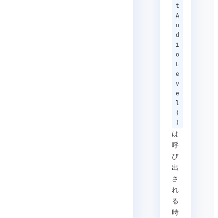
t
A
u
d
i
o
L
e
v
e
l
(
)
は
呼
び
出
さ
れ
る
時