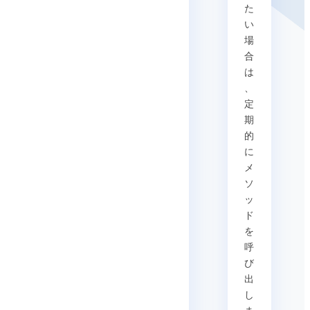
た
い
場
合
は
、
定
期
的
に
メ
ソ
ッ
ド
を
呼
び
出
し