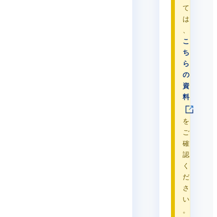
て
は
、
こ
ち
ら
の
資
料
を
ご
確
認
く
だ
さ
い
。