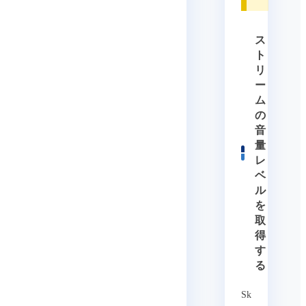
ス
ト
リ
ー
ム
の
音
量
レ
ベ
ル
を
取
得
す
る
Sk