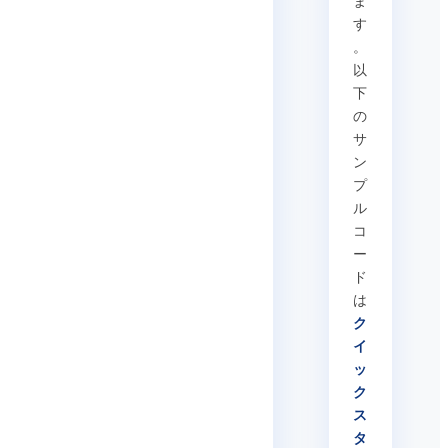
ま
す
。
以
下
の
サ
ン
プ
ル
コ
ー
ド
は
ク
イ
ッ
ク
ス
タ