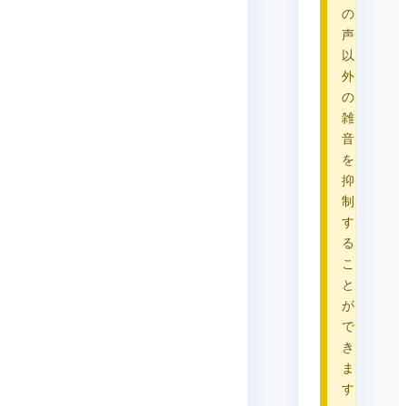
の
声
以
外
の
雑
音
を
抑
制
す
る
こ
と
が
で
き
ま
す