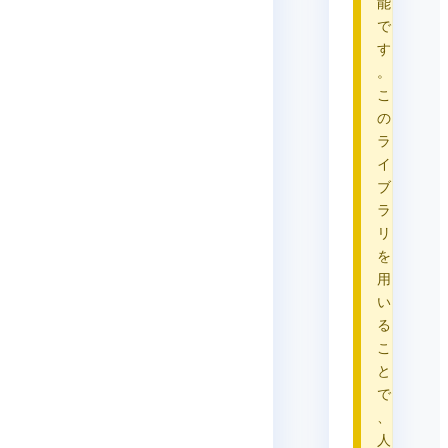
能
で
す
。
こ
の
ラ
イ
ブ
ラ
リ
を
用
い
る
こ
と
で
、
人