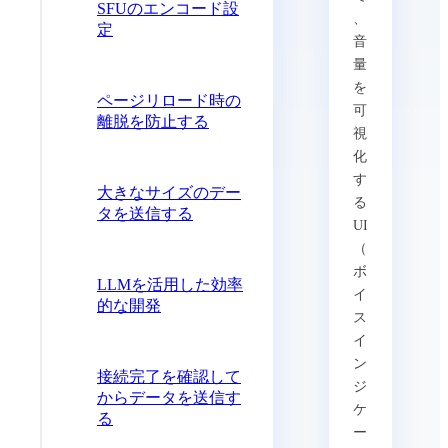
SFUのエンコード設
、
定
音
量
を
ページリロード時の
可
離脱を防止する
視
化
す
大きなサイズのデー
る
タを送信する
UI
（
ボ
LLMを活用した効率
イ
的な開発
ス
イ
ン
接続完了を確認して
ジ
からデータを送信す
ケ
る
ー