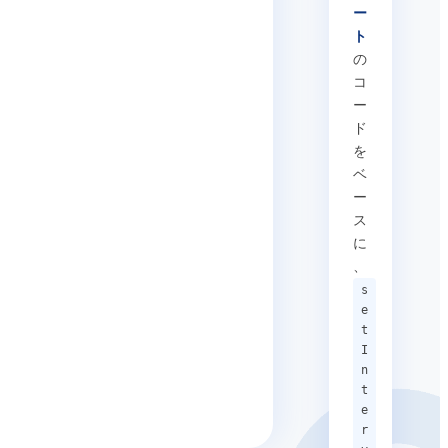
ー
ト
の
コ
ー
ド
を
ベ
ー
ス
に
、
s
e
t
I
n
t
e
r