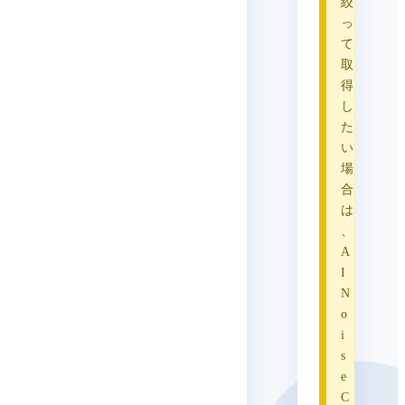
絞
っ
て
取
得
し
た
い
場
合
は
、
A
I
N
o
i
s
e
C