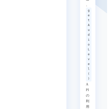
、
g
e
t
A
u
d
i
o
L
e
v
e
l
(
)
A
PI
の
利
用