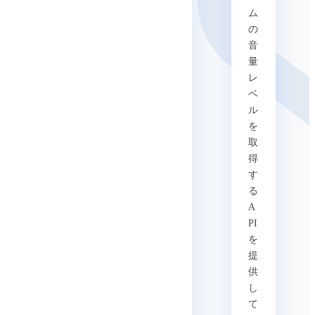
ム
の
音
量
レ
ベ
ル
を
取
得
す
る
A
PI
を
提
供
し
て