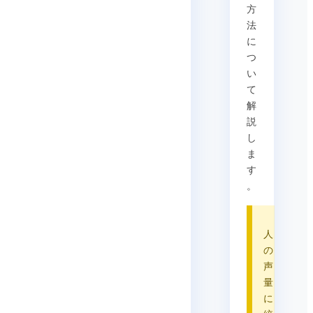
方
法
に
つ
い
て
解
説
し
ま
す
。
人
の
声
量
に