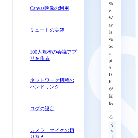
Sk
Canvas映像の利用
y
W
ay
ミュートの実装
Ja
va
Sc
100人規模の会議アプ
ri
リを作る
pt
S
D
ネットワーク切断の
K
ハンドリング
が
提
供
ログの設定
す
る
g
カメラ、マイクの切
e
り替え
t