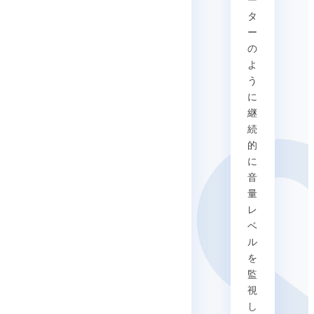
ー
タ
ー
の
よ
う
に
継
続
的
に
音
量
レ
ベ
ル
を
監
視
し