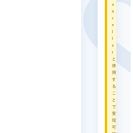
a
n
c
e
l
l
e
r
と
併
用
す
る
こ
と
で
実
現
可